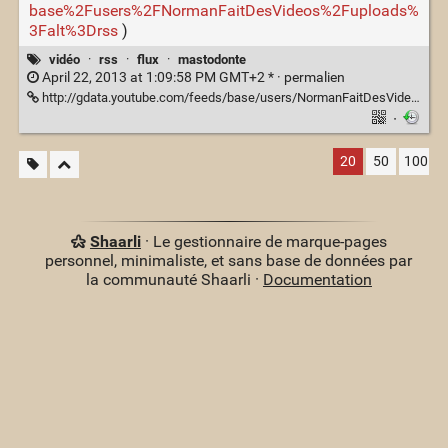
base%2Fusers%2FNormanFaitDesVideos%2Fuploads%
3Falt%3Drss
)
vidéo
·
rss
·
flux
·
mastodonte
April 22, 2013 at 1:09:58 PM GMT+2 * ·
permalien
http://gdata.youtube.com/feeds/base/users/NormanFaitDesVideos/uploads?alt=rss
·
20
50
100
Shaarli
· Le gestionnaire de marque-pages
personnel, minimaliste, et sans base de données par
la communauté Shaarli ·
Documentation