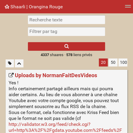
Shaarli ¦ Orangina Rouge
Nuage de tags
Mur d'images
Quotidien
► Jouer
Type 1 or more
characters for
results.
4337
shaares ·
578
liens privés
20
50
100
Uploads by NormanFaitDesVideos
Yes !
Info certainement partagé ailleurs mais qui pourra
aider certains. Au lieu de vous abonner à une chaîne
Youtube avec votre compte google, vous pouvez tout
simplement souscrire au flux RSS de la chaine.
Sous ce format, cela fonctionne avec Kriss Feed bien
que le format ne soit pas valide (cf
http://validator.w3.org/feed/check.cgi?
url=http%3A%2F%2Fgdata.youtube.com%2Ffeeds%2F