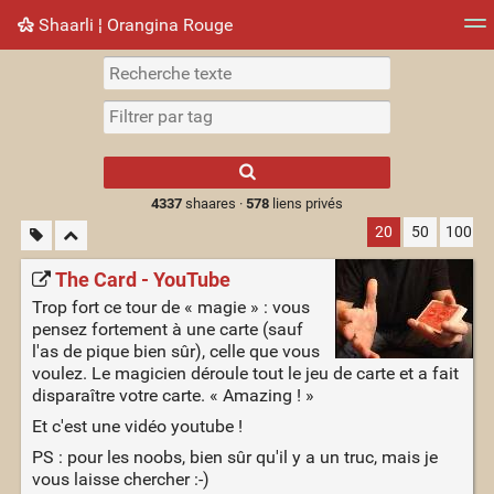
Shaarli ¦ Orangina Rouge
Nuage de tags
Mur d'images
Quotidien
► Jouer
Type 1 or more
characters for
results.
4337
shaares ·
578
liens privés
20
50
100
The Card - YouTube
Trop fort ce tour de « magie » : vous
pensez fortement à une carte (sauf
l'as de pique bien sûr), celle que vous
voulez. Le magicien déroule tout le jeu de carte et a fait
disparaître votre carte. « Amazing ! »
Et c'est une vidéo youtube !
PS : pour les noobs, bien sûr qu'il y a un truc, mais je
vous laisse chercher :-)