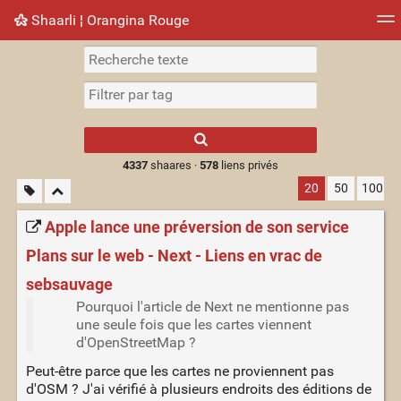
Shaarli ¦ Orangina Rouge
Nuage de tags
Mur d'images
Quotidien
► Jouer
Type 1 or more
characters for
results.
4337
shaares ·
578
liens privés
20
50
100
Apple lance une préversion de son service
Plans sur le web - Next - Liens en vrac de
sebsauvage
Pourquoi l'article de Next ne mentionne pas
une seule fois que les cartes viennent
d'OpenStreetMap ?
Peut-être parce que les cartes ne proviennent pas
d'OSM ? J'ai vérifié à plusieurs endroits des éditions de