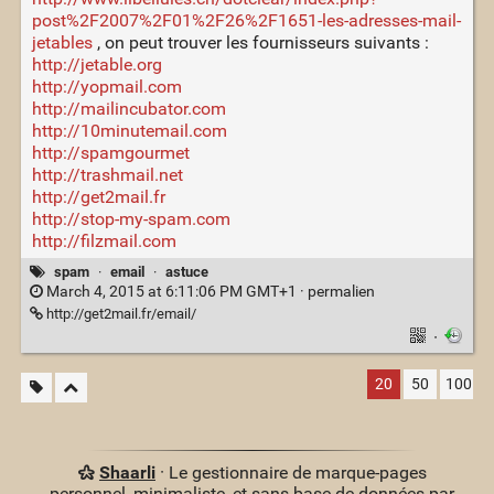
post%2F2007%2F01%2F26%2F1651-les-adresses-mail-
jetables
, on peut trouver les fournisseurs suivants :
http://jetable.org
http://yopmail.com
http://mailincubator.com
http://10minutemail.com
http://spamgourmet
http://trashmail.net
http://get2mail.fr
http://stop-my-spam.com
http://filzmail.com
spam
·
email
·
astuce
March 4, 2015 at 6:11:06 PM GMT+1 ·
permalien
http://get2mail.fr/email/
·
20
50
100
Shaarli
· Le gestionnaire de marque-pages
personnel, minimaliste, et sans base de données par