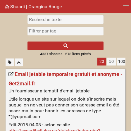
Shaarli ¦ Orangina Rouge
Nuage de tags
Mur d'images
Quotidien
► Jouer
Type 1 or more
characters for
results.
4337
shaares ·
578
liens privés
20
50
100
Email jetable temporaire gratuit et anonyme -
Get2mail.fr
Un fournisseur alternatif d'email jetable.
Utile lorsque un site sur lequel on doit s'inscrire mais
auquel on ne veut pas donner son adresse email a été
assez malin pour bannir les adresses de type
*@yopmail.com
Edit-2015-04-08 : selon ce site
http://www.libellules.ch/dotclear/index.php?