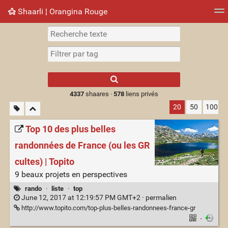
Shaarli ¦ Orangina Rouge
Nuage de tags
Mur d'images
Quotidien
► Jouer
Type 1 or more
characters for
results.
4337
shaares ·
578
liens privés
20
50
100
Top 10 des plus belles
randonnées de France (ou les GR
cultes) | Topito
9 beaux projets en perspectives
rando
·
liste
·
top
June 12, 2017 at 12:19:57 PM GMT+2 ·
permalien
http://www.topito.com/top-plus-belles-randonnees-france-gr
·