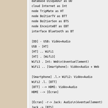
database DisqueDur as DD

cloud Internet as Int

node TripMate as HT

node BoîtierTV as BTT

node BoîtierSon as BTS

node EnceinteBT as EBT

interface Bluetooth as BT

[DD] - USB: Vidéo+Audio

USB - [HT]

[HT] .. WiFi1

[HT] . [Wifi3]

Wifi3 . Int: Web\n(éventuellement)

WiFi1 .. [Smartphone]: Vidéo+Audio + Web

[Smartphone] .l.> WiFi2: Vidéo+Audio

WiFi2 .l. [BTT]

[BTT] --> HDMI: Vidéo+Audio

HDMI --> [Écran]

[Écran] -r-> Jack: Audio\n(éventuellement)

Jack -> [BTS]
