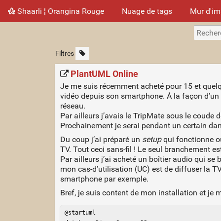
Shaarli ¦ Orangina Rouge
Nuage de tags
Mur d'i
Filtres
PlantUML Online
Je me suis récemment acheté pour 15 et quelque
vidéo depuis son smartphone. À la façon d’un
réseau.
Par ailleurs j’avais le TripMate sous le coude
Prochainement je serai pendant un certain dan
Du coup j’ai préparé un
setup
qui fonctionne où
TV. Tout ceci sans-fil ! Le seul branchement est
Par ailleurs j’ai acheté un boîtier audio qui se
mon cas-d’utilisation (UC) est de diffuser la T
smartphone par exemple.
Bref, je suis content de mon installation et j
@startuml
