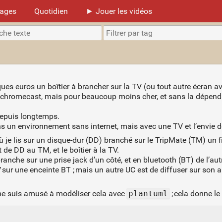
mages
Quotidien
► Jouer les vidéos
s euros un boîtier à brancher sur la TV (ou tout autre écran av
 chromecast, mais pour beaucoup moins cher, et sans la dépenda
 depuis longtemps.
s un environnement sans internet, mais avec une TV et l’envie de
 je lis sur un disque-dur (DD) branché sur le TripMate (TM) un fi
 de DD au TM, et le boîtier à la TV.
 branche sur une prise jack d’un côté, et en bluetooth (BT) de l’au
V sur une enceinte BT ; mais un autre UC est de diffuser sur son
e me suis amusé à modéliser cela avec
plantuml
; cela donne le