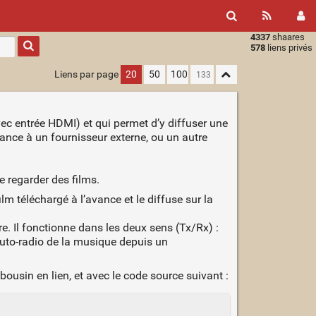
4337
shaares
Type 1 or
578
liens privés
more
characters
Liens par page
20
50
100
for
results.
ec entrée HDMI) et qui permet d’y diffuser une
nce à un fournisseur externe, ou un autre
 regarder des films.
lm téléchargé à l’avance et le diffuse sur la
tre. Il fonctionne dans les deux sens (Tx/Rx) :
 auto-radio de la musique depuis un
 bousin en lien, et avec le code source suivant :