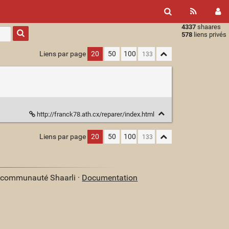
4337
shaares
Type 1 or
578
liens privés
more
characters
Liens par page
20
50
100
for
results.
http://franck78.ath.cx/reparer/index.html
Liens par page
20
50
100
a communauté Shaarli ·
Documentation