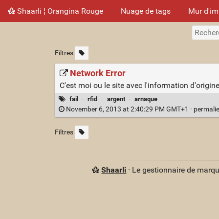
Shaarli ¦ Orangina Rouge
Nuage de tags
Mur d'i
Filtres
Network Error
C'est moi ou le site avec l'information d'origi
fail
·
rfid
·
argent
·
arnaque
November 6, 2013 at 2:40:29 PM GMT+1 ·
permali
Filtres
Shaarli
· Le gestionnaire de marq