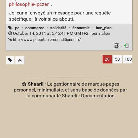
philosophie-ipczen
.
Je leur ai envoyé un message pour une requête
spécifique ; à voir si ça abouti.
pc
·
commerce
·
solidarité
·
économie
·
bon_plan
October 14, 2014 at 5:45:41 PM GMT+2 ·
permalien
http://www.pcportablereconditionne.fr/
·
20
50
100
Shaarli
· Le gestionnaire de marque-pages
personnel, minimaliste, et sans base de données par
la communauté Shaarli ·
Documentation