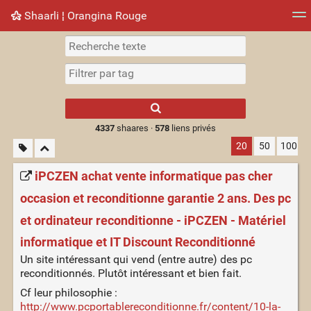
Shaarli ¦ Orangina Rouge
Nuage de tags
Mur d'images
Quotidien
► Jouer
Type 1 or more
characters for
results.
4337
shaares ·
578
liens privés
20
50
100
iPCZEN achat vente informatique pas cher
occasion et reconditionne garantie 2 ans. Des pc
et ordinateur reconditionne - iPCZEN - Matériel
informatique et IT Discount Reconditionné
Un site intéressant qui vend (entre autre) des pc
reconditionnés. Plutôt intéressant et bien fait.
Cf leur philosophie :
http://www.pcportablereconditionne.fr/content/10-la-