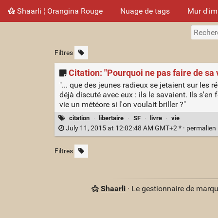
Shaarli ¦ Orangina Rouge
Nuage de tags
Mur d'i
Filtres
Citation: "Pourquoi ne pas faire de sa v
"... que des jeunes radieux se jetaient sur les r
déjà discuté avec eux : ils le savaient. Ils s'e
vie un météore si l'on voulait briller ?"
citation
·
libertaire
·
SF
·
livre
·
vie
July 11, 2015 at 12:02:48 AM GMT+2 * ·
permalien
Filtres
Shaarli
· Le gestionnaire de marq