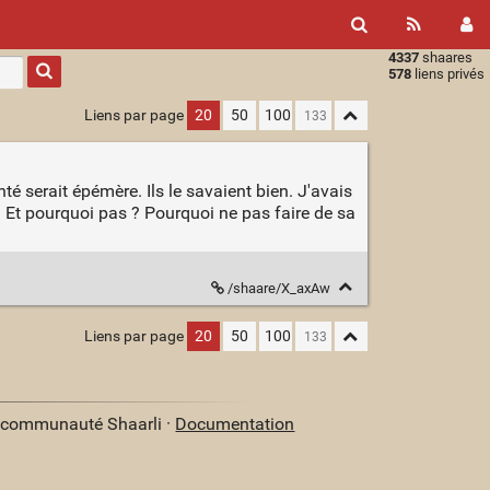
4337
shaares
Type 1 or
578
liens privés
more
characters
Liens par page
20
50
100
for
results.
nté serait épémère. Ils le savaient bien. J'avais
nt. Et pourquoi pas ? Pourquoi ne pas faire de sa
/shaare/X_axAw
Liens par page
20
50
100
a communauté Shaarli ·
Documentation