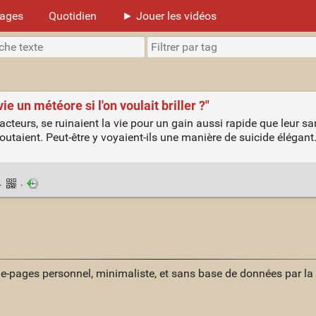
mages
Quotidien
► Jouer les vidéos
ie un météore si l'on voulait briller ?"
éacteurs, se ruinaient la vie pour un gain aussi rapide que leur sa
n foutaient. Peut-être y voyaient-ils une manière de suicide éléga
·
·
ue-pages personnel, minimaliste, et sans base de données par l