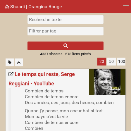
Shaarli ¦ Orangina Rouge
Nuage de tags
Mur d'images
Quotidien
► Jouer
Type 1 or more
characters for
results.
4337
shaares ·
578
liens privés
20
50
100
Le temps qui reste, Serge
Reggiani - YouTube
Combien de temps
Combien de temps encore
Des années, des jours, des heures, combien
Quand j'y pense, mon coeur bat si fort
Mon pays c'est la vie
Combien de temps encore
Combien