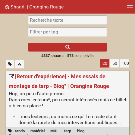
Shaarli ¦ Orangina Rouge
Nuage de tags
Mur d'images
Quotidien
► Jouer
Type 1 or more
characters for
results.
4337
shaares ·
578
liens privés
20
50
100
[Retour d'expérience] - Mes essais de
montage de tarp - Blog² | Orangina Rouge
Hop, un peu d'auto-promo.
Dans mes lecteurs*, peu seront intéressés mais ce billet
a bien sa place !
: mes lecteurs ; du moins ce qu'il en reste étant
donné la rareté de mes interventions publiques...
rando
·
matériel
·
MUL
·
tarp
·
blog