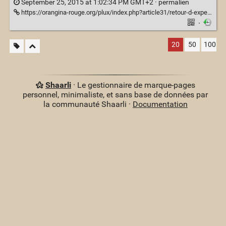
September 25, 2015 at 1:02:34 PM GMT+2 ·
permalien
https://orangina-rouge.org/plux/index.php?article31/retour-d-experience-mes-essais-de-montage-de-tarp
·
20
50
100
Shaarli
· Le gestionnaire de marque-pages
personnel, minimaliste, et sans base de données par
la communauté Shaarli ·
Documentation