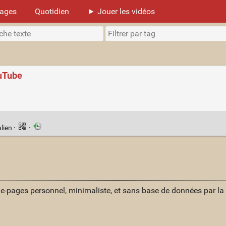
mages
Quotidien
► Jouer les vidéos
ouTube
lien
·
·
ue-pages personnel, minimaliste, et sans base de données par l