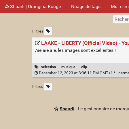
Shaarli ¦ Orangina Rouge
Nuage de tags
Mur d'i
Filtres
LAAKE - LIBERTY (Official Video) - Y
Aïe aïe aïe, les images sont excellentes !
selection
·
musique
·
clip
December 12, 2023 at 3:36:11 PM GMT+1 * ·
perma
Filtres
Shaarli
· Le gestionnaire de marq