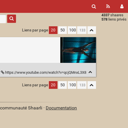
4337
shaares
Type 1 or
578
liens privés
more
characters
Liens par page
20
50
100
for
results.
https://www.youtube.com/watch?v=qcjQMnxL3X8
Liens par page
20
50
100
a communauté Shaarli ·
Documentation