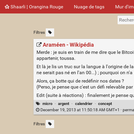
Shaarli ¦ Orangina Rouge
Nuage de tags
Mur d'i
Filtres
Araméen - Wikipédia
Merde : je suis en train de me dire que le Bitcoi
appartenir, toussa.
Et là je lis un truc sur la langue à l'origine de 
ne serait pas né en l'an 00...) ; pourquoi on n'
Alors, ça botte qui de redéfinir nos dates ?
(Perso, je pense que c'est un défi relevable pa
Edit (suite à réactions) : finalement je pense q
micro
·
argent
·
calendrier
·
concept
December 19, 2013 at 11:50:18 AM GMT+1 ·
perma
Filtres