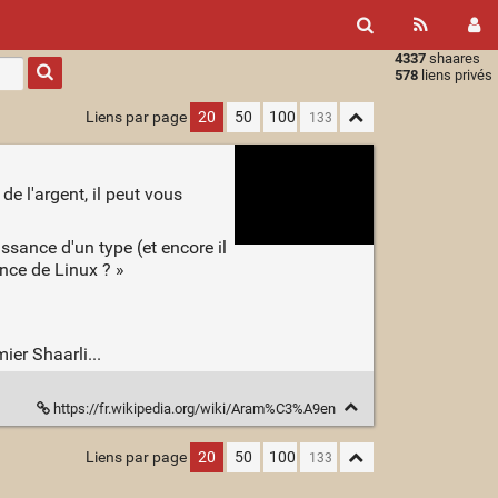
4337
shaares
Type 1 or
578
liens privés
more
characters
Liens par page
20
50
100
for
results.
de l'argent, il peut vous
aissance d'un type (et encore il
ance de Linux ? »
ier Shaarli...
https://fr.wikipedia.org/wiki/Aram%C3%A9en
Liens par page
20
50
100