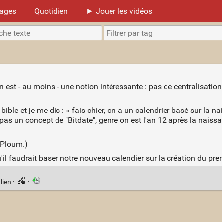
mages
Quotidien
► Jouer les vidéos
n est - au moins - une notion intéressante : pas de centralisation 
la bible et je me dis : « fais chier, on a un calendrier basé sur la n
a pas un concept de "Bitdate", genre on est l'an 12 après la naiss
r Ploum.)
u'il faudrait baser notre nouveau calendier sur la création du prem
lien
·
·