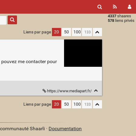
4337
shaares
Type 1 or
578
liens privés
more
characters
Liens par page
20
50
100
for
results.
us pouvez me contacter pour
https://www.mediapart.fr/
Liens par page
20
50
100
a communauté Shaarli ·
Documentation