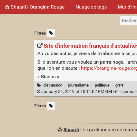
Shaarli ¦ Orangina Rouge
Nuage de tags
Mur d'i
Filtres
Site d'information français d'actualité
Au vu des actus, je viens de m'abonner à ce jo
Si d'aventure vous voulez un parrainage, l'arc
que l'on en discute :
https://orangina-rouge.or
« Bisous »
discussion
·
journalisme
·
politique
·
grrrr
January 31, 2019 at 10:11:02 PM GMT+1 ·
permal
Filtres
Shaarli
· Le gestionnaire de marq