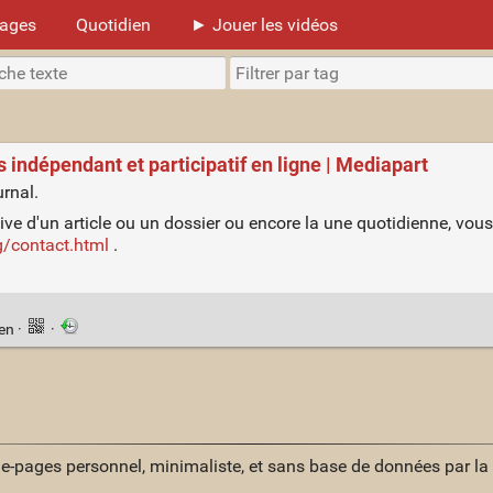
mages
Quotidien
► Jouer les vidéos
s indépendant et participatif en ligne | Mediapart
urnal.
hive d'un article ou un dossier ou encore la une quotidienne, vo
g/contact.html
.
ien
·
·
ue-pages personnel, minimaliste, et sans base de données par l