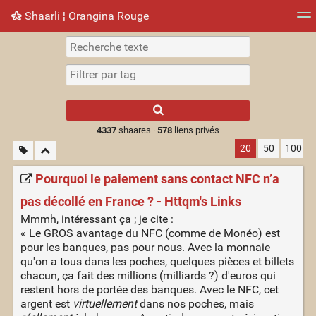
Shaarli ¦ Orangina Rouge
Nuage de tags
Mur d'images
Quotidien
► Jouer
Type 1 or more
characters for
results.
4337
shaares ·
578
liens privés
20
50
100
Pourquoi le paiement sans contact NFC n’a
pas décollé en France ? - Httqm's Links
Mmmh, intéressant ça ; je cite :
« Le GROS avantage du NFC (comme de Monéo) est
pour les banques, pas pour nous. Avec la monnaie
qu'on a tous dans les poches, quelques pièces et billets
chacun, ça fait des millions (milliards ?) d'euros qui
restent hors de portée des banques. Avec le NFC, cet
argent est
virtuellement
dans nos poches, mais