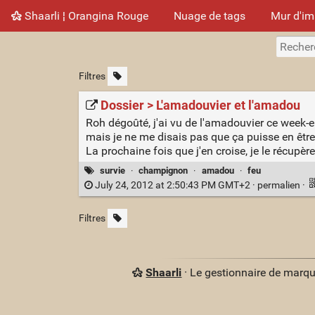
Shaarli ¦ Orangina Rouge
Nuage de tags
Mur d'i
Filtres
Dossier > L'amadouvier et l'amadou
Roh dégoûté, j'ai vu de l'amadouvier ce week-
mais je ne me disais pas que ça puisse en être
La prochaine fois que j'en croise, je le récupèr
survie
·
champignon
·
amadou
·
feu
July 24, 2012 at 2:50:43 PM GMT+2 ·
permalien
·
Filtres
Shaarli
· Le gestionnaire de marq