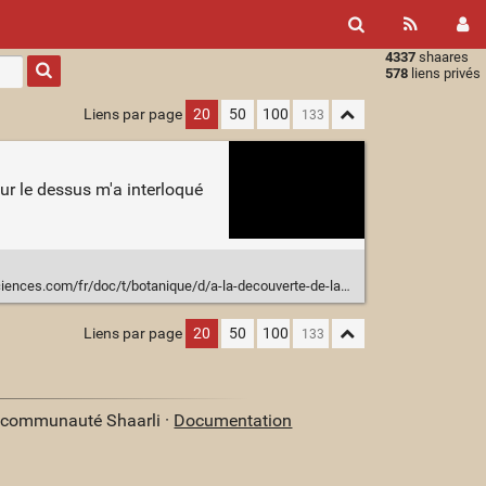
4337
shaares
Type 1 or
578
liens privés
more
characters
Liens par page
20
50
100
for
results.
ur le dessus m'a interloqué
.com/fr/doc/t/botanique/d/a-la-decouverte-de-lamadouvier_218/c3/221/p2/
Liens par page
20
50
100
a communauté Shaarli ·
Documentation