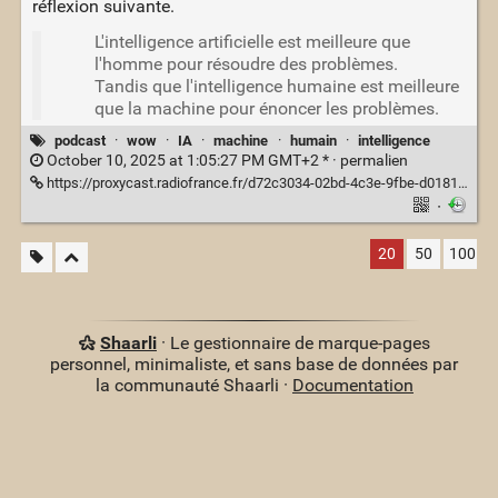
réflexion suivante.
L'intelligence artificielle est meilleure que
l'homme pour résoudre des problèmes.
Tandis que l'intelligence humaine est meilleure
que la machine pour énoncer les problèmes.
podcast
·
wow
·
IA
·
machine
·
humain
·
intelligence
October 10, 2025 at 1:05:27 PM GMT+2 * ·
permalien
https://proxycast.radiofrance.fr/d72c3034-02bd-4c3e-9fbe-d0181492c619/20856-30.09.2025-ITEMA_24242607-2025F38589E0008-NET_MFI_F53229F5-6ECE-40BC-BEE7-8E56666AB7B4-21.mp3
·
20
50
100
Shaarli
· Le gestionnaire de marque-pages
personnel, minimaliste, et sans base de données par
la communauté Shaarli ·
Documentation