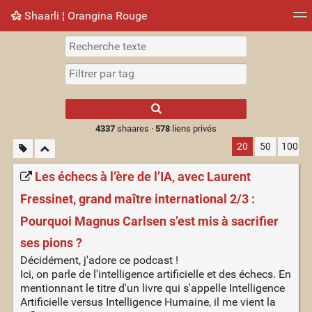
Shaarli ¦ Orangina Rouge
Nuage de tags
Mur d'images
Quotidien
► Jouer
Type 1 or more
characters for
results.
4337
shaares ·
578
liens privés
20
50
100
Les échecs à l’ère de l’IA, avec Laurent
Fressinet, grand maître international 2/3 :
Pourquoi Magnus Carlsen s’est mis à sacrifier
ses pions ?
Décidément, j'adore ce podcast !
Ici, on parle de l'intelligence artificielle et des échecs. En
mentionnant le titre d'un livre qui s'appelle Intelligence
Artificielle versus Intelligence Humaine, il me vient la