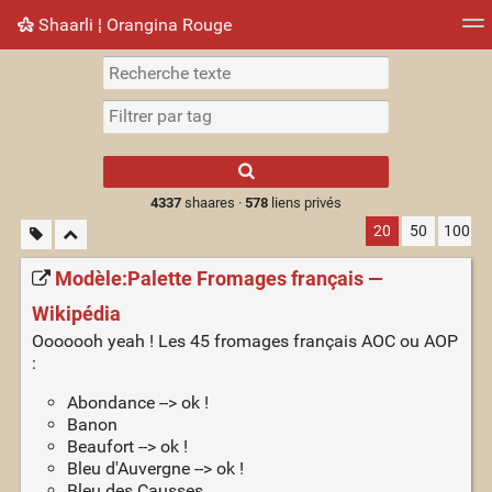
Shaarli ¦ Orangina Rouge
Nuage de tags
Mur d'images
Quotidien
► Jouer
Type 1 or more
characters for
results.
4337
shaares ·
578
liens privés
20
50
100
Modèle:Palette Fromages français —
Wikipédia
Ooooooh yeah ! Les 45 fromages français AOC ou AOP
:
Abondance --> ok !
Banon
Beaufort --> ok !
Bleu d'Auvergne --> ok !
Bleu des Causses