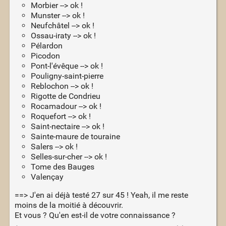
Morbier --> ok !
Munster --> ok !
Neufchâtel --> ok !
Ossau-iraty --> ok !
Pélardon
Picodon
Pont-l'évêque --> ok !
Pouligny-saint-pierre
Reblochon --> ok !
Rigotte de Condrieu
Rocamadour --> ok !
Roquefort --> ok !
Saint-nectaire --> ok !
Sainte-maure de touraine
Salers --> ok !
Selles-sur-cher --> ok !
Tome des Bauges
Valençay
==> J'en ai déjà testé 27 sur 45 ! Yeah, il me reste
moins de la moitié à découvrir.
Et vous ? Qu'en est-il de votre connaissance ?