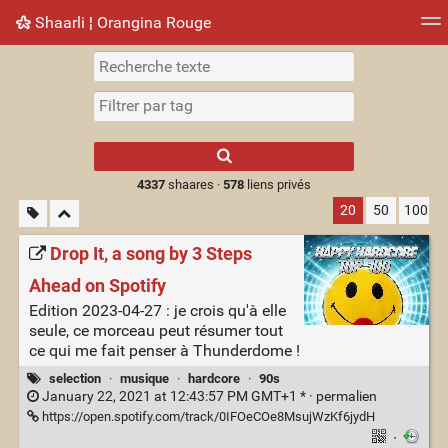
Shaarli ¦ Orangina Rouge
Nuage de tags
Mur d'images
Quotidien
► Jouer
Type 1 or more
characters for
results.
4337
shaares ·
578
liens privés
20
50
100
Drop It, a song by 3 Steps
Ahead on Spotify
Edition 2023-04-27 : je crois qu'à elle
seule, ce morceau peut résumer tout
ce qui me fait penser à Thunderdome !
selection
·
musique
·
hardcore
·
90s
January 22, 2021 at 12:43:57 PM GMT+1 * ·
permalien
https://open.spotify.com/track/0IFOeCOe8MsujWzKf6jydH
·