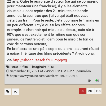
22 ans. Outre le recyclage d'acteur (ce qui se comprend
pour maintenir une franchise), il y a les éléments
visuels qui sont repris : des 2+ minutes de bande-
annonce, le seul truc que j'ai vu qui était nouveau
c'était un train. Pour le reste, c'était comme le 1 mais en
un peu différent. Et y'a aussi les effets sonores…
exemple, le chat noir qui miaule au début, j'suis sûr à
90% que c'est exactement le même son que son
jumeau de l'autre volet. Idem pour le miroir, le ton de
voix de certains acteurs, …
En bref, sera-ce une pâle copie ou alors ils auront réussi
à épicer l'héritage des films précédents ? À voir donc.
via
http://shaarli.zeseb.fr/?5mpqwg
wow
·
film
·
imaginaire
·
SF
September 10, 2021 at 7:49:21 PM GMT+2 * ·
permalien
https://www.youtube.com/watch?v=_jw6RRDQcHU
·
20
50
100