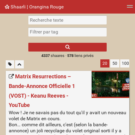
Shaarli ¦ Orangina Rouge
Nuage de tags
Mur d'images
Quotidien
► Jouer
Type 1 or more
characters for
results.
4337
shaares ·
578
liens privés
20
50
100
Matrix Resurrections –
Bande-Annonce Officielle 1
(VOST) - Keanu Reeves -
YouTube
Wow ! Je ne savais pas du tout qu'il y avait un nouveau
volet de Matrix en cours.
Bon… comme dit ailleurs, c'est (selon la bande-
annonce) un joli recyclage du volet original sorti il y a