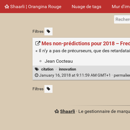
Shaarli ¦ Orangina Rouge
Nuage de tags
Mur d'i
Filtres
Mes non-prédictions pour 2018 – Fre
« Il n’y a pas de précurseurs, que des retardata
Jean Cocteau
citation
·
innovation
January 16, 2018 at 9:11:59 AM GMT+1 ·
permali
Filtres
Shaarli
· Le gestionnaire de marq