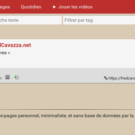
mages
Quotidien
► Jouer les vidéos
dCavazza.net
ires »
en
·
·
https://fredca
ue-pages personnel, minimaliste, et sans base de données par l