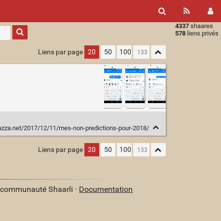
4337
shaares
Type 1 or
578
liens privés
more
characters
Liens par page
20
50
100
for
results.
vazza.net/2017/12/11/mes-non-predictions-pour-2018/
Liens par page
20
50
100
a communauté Shaarli ·
Documentation