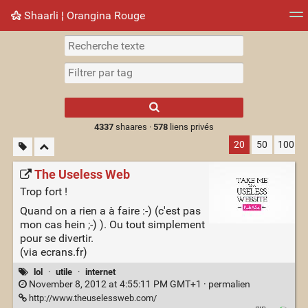
Shaarli ¦ Orangina Rouge
Nuage de tags
Mur d'images
Quotidien
► Jouer
Type 1 or more
characters for
results.
4337
shaares ·
578
liens privés
20
50
100
The Useless Web
Trop fort !
Quand on a rien a à faire :-) (c'est pas
mon cas hein ;-) ). Ou tout simplement
pour se divertir.
(via ecrans.fr)
lol
·
utile
·
internet
November 8, 2012 at 4:55:11 PM GMT+1 ·
permalien
http://www.theuselessweb.com/