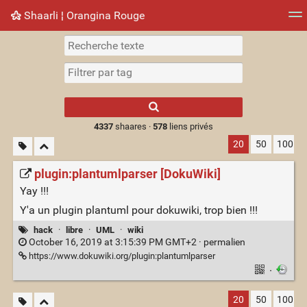
Shaarli ¦ Orangina Rouge
Nuage de tags
Mur d'images
Quotidien
► Jouer
Type 1 or more
characters for
results.
4337
shaares ·
578
liens privés
20
50
100
plugin:plantumlparser [DokuWiki]
Yay !!!
Y'a un plugin plantuml pour dokuwiki, trop bien !!!
hack
·
libre
·
UML
·
wiki
October 16, 2019 at 3:15:39 PM GMT+2 ·
permalien
https://www.dokuwiki.org/plugin:plantumlparser
·
20
50
100