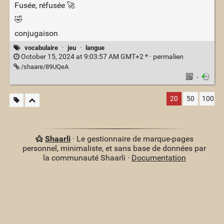
Fusée, réfusée 🚀
🤣
conjugaison
vocabulaire
·
jeu
·
langue
October 15, 2024 at 9:03:57 AM GMT+2 * ·
permalien
/shaare/89UQeA
·
20
50
100
Shaarli
· Le gestionnaire de marque-pages
personnel, minimaliste, et sans base de données par
la communauté Shaarli ·
Documentation