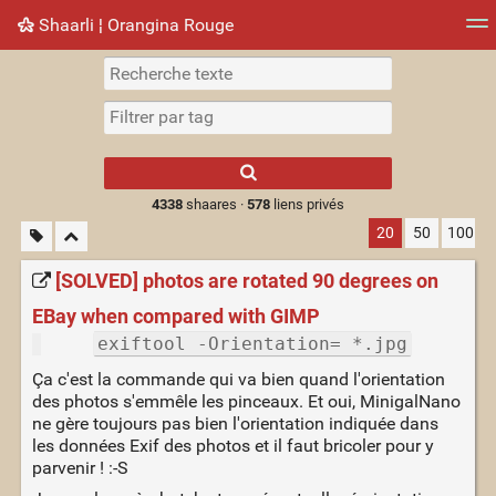
Shaarli ¦ Orangina Rouge
Nuage de tags
Mur d'images
Quotidien
► Jouer
Type 1 or more
characters for
results.
4338
shaares ·
578
liens privés
20
50
100
[SOLVED] photos are rotated 90 degrees on
EBay when compared with GIMP
exiftool -Orientation= *.jpg
Ça c'est la commande qui va bien quand l'orientation
des photos s'emmêle les pinceaux. Et oui, MinigalNano
ne gère toujours pas bien l'orientation indiquée dans
les données Exif des photos et il faut bricoler pour y
parvenir ! :-S