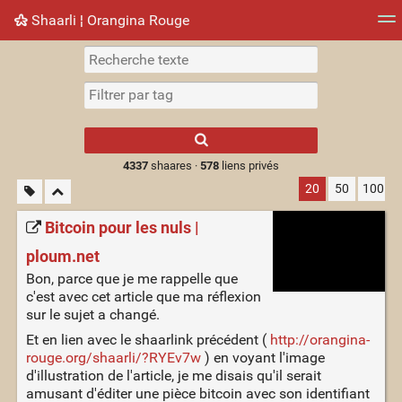
Shaarli ¦ Orangina Rouge
Nuage de tags
Mur d'images
Quotidien
► Jouer
Type 1 or more
characters for
results.
4337
shaares ·
578
liens privés
20
50
100
Bitcoin pour les nuls |
ploum.net
Bon, parce que je me rappelle que
c'est avec cet article que ma réflexion
sur le sujet a changé.
Et en lien avec le shaarlink précédent (
http://orangina-
rouge.org/shaarli/?RYEv7w
) en voyant l'image
d'illustration de l'article, je me disais qu'il serait
amusant d'éditer une pièce bitcoin avec son identifiant