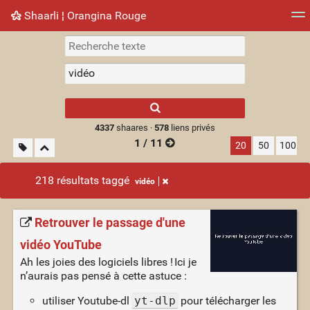
Shaarli ¦ Orangina Rouge
Nuage de tags
Mur d'images
Quotidien
► Jouer
Type 1 or more
characters for
results.
4337
shaares ·
578
liens privés
1 / 11
20
50
100
218 résultats taggé
vidéo
Retrouver le passage d'une
vidéo YouTube
Ah les joies des logiciels libres ! Ici je
n’aurais pas pensé à cette astuce :
utiliser Youtube-dl
yt-dlp
pour télécharger les