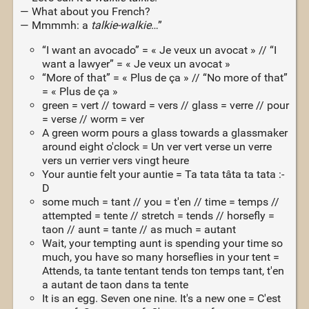
— What about you French?
— Mmmmh: a
talkie-walkie
…”
“I want an avocado” = « Je veux un avocat » // “I
want a lawyer” = « Je veux un avocat »
“More of that” = « Plus de ça » // “No more of that”
= « Plus de ça »
green = vert // toward = vers // glass = verre // pour
= verse // worm = ver
A green worm pours a glass towards a glassmaker
around eight o'clock = Un ver vert verse un verre
vers un verrier vers vingt heure
Your auntie felt your auntie = Ta tata tâta ta tata :-
D
some much = tant // you = t'en // time = temps //
attempted = tente // stretch = tends // horsefly =
taon // aunt = tante // as much = autant
Wait, your tempting aunt is spending your time so
much, you have so many horseflies in your tent =
Attends, ta tante tentant tends ton temps tant, t'en
a autant de taon dans ta tente
It is an egg. Seven one nine. It's a new one = C'est