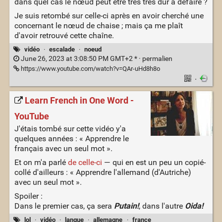
dans quel cas le nœud peut être très très dur à défaire ?
Je suis retombé sur celle-ci après en avoir cherché une
concernant le nœud de chaise ; mais ça me plaît
d'avoir retrouvé cette chaîne.
vidéo
·
escalade
·
noeud
June 26, 2023 at 3:08:50 PM GMT+2 * ·
permalien
https://www.youtube.com/watch?v=QAr-uHd8h8o
·
Learn French in One Word -
YouTube
J'étais tombé sur cette vidéo y'a
quelques années : « Apprendre le
français avec un seul mot ».
Et on m'a parlé
de celle-ci
— qui en est un peu un copié-
collé d'ailleurs : « Apprendre l'allemand (d'Autriche)
avec un seul mot ».
Spoiler :
Dans le premier cas, ça sera
Putain!
, dans l'autre
Oida!
lol
·
vidéo
·
langue
·
allemagne
·
france