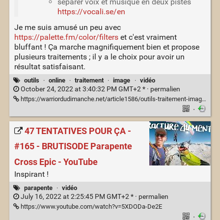
séparer voix et musique en deux pistes
https://vocali.se/en
Je me suis amusé un peu avec
https://palette.fm/color/filters
et c'est vraiment
bluffant ! Ça marche magnifiquement bien et propose
plusieurs traitements ; il y a le choix pour avoir un
résultat satisfaisant.
outils
·
online
·
traitement
·
image
·
vidéo
October 24, 2022 at 3:40:32 PM GMT+2 * ·
permalien
https://warriordudimanche.net/article1586/outils-traitement-image-automatique
·
47 TENTATIVES POUR ÇA -
#165 - BRUTISODE Parapente
Cross Epic - YouTube
Inspirant !
parapente
·
vidéo
July 16, 2022 at 2:25:45 PM GMT+2 * ·
permalien
https://www.youtube.com/watch?v=5XDODa-De2E
·