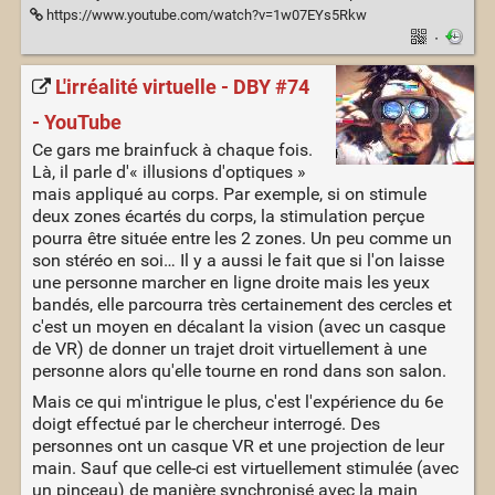
https://www.youtube.com/watch?v=1w07EYs5Rkw
·
L'irréalité virtuelle - DBY #74
- YouTube
Ce gars me brainfuck à chaque fois.
Là, il parle d'« illusions d'optiques »
mais appliqué au corps. Par exemple, si on stimule
deux zones écartés du corps, la stimulation perçue
pourra être située entre les 2 zones. Un peu comme un
son stéréo en soi… Il y a aussi le fait que si l'on laisse
une personne marcher en ligne droite mais les yeux
bandés, elle parcourra très certainement des cercles et
c'est un moyen en décalant la vision (avec un casque
de VR) de donner un trajet droit virtuellement à une
personne alors qu'elle tourne en rond dans son salon.
Mais ce qui m'intrigue le plus, c'est l'expérience du 6e
doigt effectué par le chercheur interrogé. Des
personnes ont un casque VR et une projection de leur
main. Sauf que celle-ci est virtuellement stimulée (avec
un pinceau) de manière synchronisé avec la main