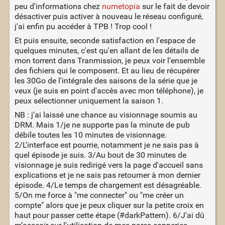
peu d'informations chez
numetopia
sur le fait de devoir
désactiver puis activer à nouveau le réseau configuré,
j'ai enfin pu accéder à TPB ! Trop cool !
Et puis ensuite, seconde satisfaction en l'espace de
quelques minutes, c'est qu'en allant de les détails de
mon torrent dans Tranmission, je peux voir l'ensemble
des fichiers qui le composent. Et au lieu de récupérer
les 30Go de l'intégrale des saisons de la série que je
veux (je suis en point d'accès avec mon téléphone), je
peux sélectionner uniquement la saison 1.
NB : j'ai laissé une chance au visionnage soumis au
DRM. Mais 1/je ne supporte pas la minute de pub
débile toutes les 10 minutes de visionnage.
2/L'interface est pourrie, notamment je ne sais pas à
quel épisode je suis. 3/Au bout de 30 minutes de
visionnage je suis redirigé vers la page d'accueil sans
explications et je ne sais pas retourner à mon dernier
épisode. 4/Le temps de chargement est désagréable.
5/On me force à "me connecter" ou "me créer un
compte" alors que je peux cliquer sur la petite croix en
haut pour passer cette étape (#darkPattern). 6/J'ai dû