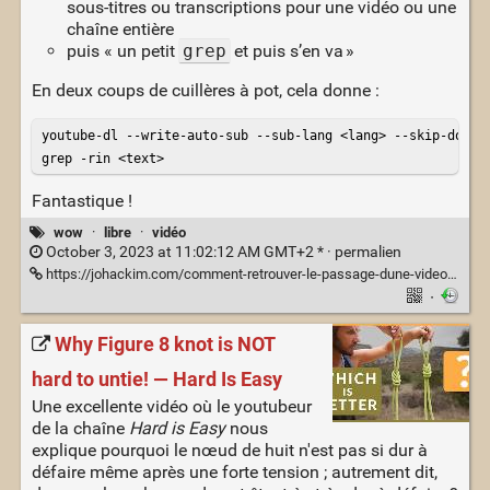
sous-titres ou transcriptions pour une vidéo ou une
chaîne entière
puis « un petit
grep
et puis s’en va »
En deux coups de cuillères à pot, cela donne :
youtube-dl --write-auto-sub --sub-lang <lang> --skip-downlo
grep -rin <text>
Fantastique !
wow
·
libre
·
vidéo
October 3, 2023 at 11:02:12 AM GMT+2 * ·
permalien
https://johackim.com/comment-retrouver-le-passage-dune-video-youtube
·
Why Figure 8 knot is NOT
hard to untie! — Hard Is Easy
Une excellente vidéo où le youtubeur
de la chaîne
Hard is Easy
nous
explique pourquoi le nœud de huit n'est pas si dur à
défaire même après une forte tension ; autrement dit,