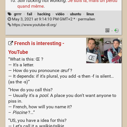
Still fucking not working.
Je suis là, mais un perdu
quand même
.
grrrr
·
fail
·
hacking
·
vidéo
·
ubuntu
·
linux
May 3, 2021 at 9:14:10 PM GMT+2 * ·
permalien
https://www.youtube-dl.org/
·
French is interesting -
YouTube
“What is this: Œ ?
— It's a letter.
— How do you pronounce
œuf
?
— It depends: if it's plural, you add -s then -f is silent…
(as the -s)”
“How do you call this?
— Usually it's a
pool
. A place you don't want anyone to
piss in.
— French, how will you name it?
–
Piscine
?…”
“US, you have a idea for this?
— Let's call it a
walkie-talkie
.