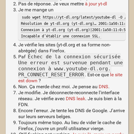
Pas de réponse. Je veux mettre
à jour yt-dl
Je me mange un
sudo wget https://yt-dl.org/latest/youtube-dl -O /usr/
Résolution de yt-dl.org (yt-dl.org)… 2001:1a50:11:0:5f
Connexion à yt-dl.org (yt-dl.org)|2001:1a50:11:0:5f:8f
Incapable d’établir une connexion SSL.
Je vérifie les sites (yt-dl.org et sa forme non-
abrégée) dans Firefox.
Paf
Échec de la connexion sécurisée
Une erreur est survenue pendant une
connexion à www.youtube-dl.org.
PR_CONNECT_RESET_ERROR
. Est-ce que
le site
est down
?
Non. Ça merde chez moi. Je pense au
DNS
.
Je modifie. Je déconnecte-reconnecte l'interface
réseau. Je vérifie avec
DNS leak
. Je suis bien à la
FDN.
Encore l'erreur. Je tente les DNS de Google. J'arrive
sur leurs serveurs belges.
Toujours même topo. Au lieu de vider le cache de
Firefox, j'ouvre un profil utilisateur vierge.