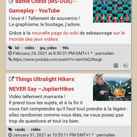
Battle Chess (MS-DOS) -
Gameplay - YouTube
I love it ! Tellement de souvenirs !
Le graphisme, le bruitage, j'adore.
Grâce à la
nouvelle page du wiki
de sebsauvage
sur le
monde des jeux vidéos
lol
·
vidéo
·
jeu_video
·
90s
February 24, 2021 at 8:50:31 PM GMT+1 * ·
permalien
https://www.youtube.com/watch?v=o6HYbQCRwgk
·
Things Ultralight Hikers
NEVER Say —JupiterHikes
Vidéo tellement marrante !
Il prend tous les sujets, et à la fin il
nous fait comprendre qu'il faut tout prendre à la légère :
allez randonner comme vous êtes, ne vous posez pas
trop de questions et tout ira bien.
rando
·
vidéo
January 31, 2021 at 10:55:11 PM GMT+1 * ·
permalien