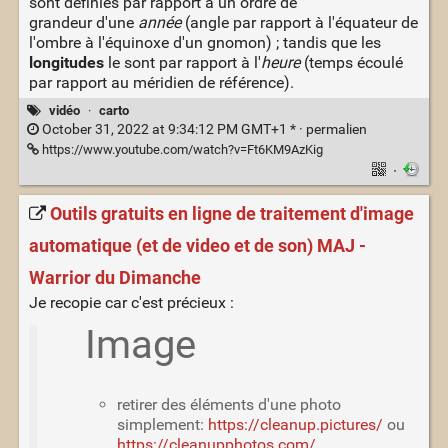
sont définies par rapport à un ordre de
grandeur d'une
année
(angle par rapport à l'équateur de
l'ombre à l'équinoxe d'un gnomon) ; tandis que les
longitudes
le sont par rapport à l'
heure
(temps écoulé
par rapport au méridien de référence).
vidéo
·
carto
October 31, 2022 at 9:34:12 PM GMT+1 * ·
permalien
https://www.youtube.com/watch?v=Ft6KM9AzKig
·
Outils gratuits en ligne de traitement d'image
automatique (et de video et de son) MAJ -
Warrior du Dimanche
Je recopie car c'est précieux :
Image
retirer des éléments d'une photo
simplement:
https://cleanup.pictures/
ou
https://cleanupphotos.com/