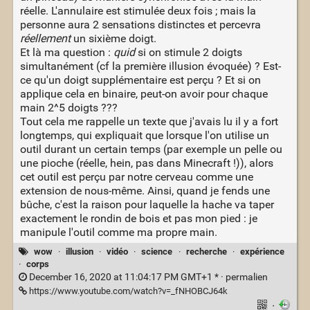
réelle. L'annulaire est stimulée deux fois ; mais la
personne aura 2 sensations distinctes et percevra
réellement
un sixième doigt.
Et là ma question :
quid
si on stimule 2 doigts
simultanément (cf la première illusion évoquée) ? Est-
ce qu'un doigt supplémentaire est perçu ? Et si on
applique cela en binaire, peut-on avoir pour chaque
main 2^5 doigts ???
Tout cela me rappelle un texte que j'avais lu il y a fort
longtemps, qui expliquait que lorsque l'on utilise un
outil durant un certain temps (par exemple un pelle ou
une pioche (réelle, hein, pas dans Minecraft !)), alors
cet outil est perçu par notre cerveau comme une
extension de nous-même. Ainsi, quand je fends une
bûche, c'est la raison pour laquelle la hache va taper
exactement le rondin de bois et pas mon pied : je
manipule l'outil comme ma propre main.
wow
·
illusion
·
vidéo
·
science
·
recherche
·
expérience
·
corps
December 16, 2020 at 11:04:17 PM GMT+1 * ·
permalien
https://www.youtube.com/watch?v=_fNHOBCJ64k
·