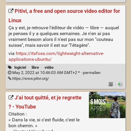
Pitivi, a free and open source video editor for
Linux
Ça y est, je retrouve l'éditeur de vidéo — libre — auquel
je penses il y a quelques semaines. Je n'en ai pas
vraiment besoin alors il n'est pas sur mon "couteau
suisse", mais savoir il est sur "l'étagère".
via
https://itsfoss.com/lightweight-alternative-
applications-ubuntu/
logiciel
·
libre
·
vidéo
May 2, 2022 at 10:46:03 AM GMT+2 * ·
permalien
https://www.pitivi.org/
·
J’ai tout quitté, et je regrette
? - YouTube
Citation :
« Dans la vie, si c'est fluide, c'est le
bon chemin. »