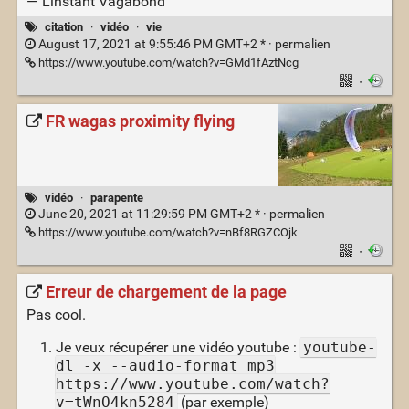
— L'instant Vagabond
citation
·
vidéo
·
vie
August 17, 2021 at 9:55:46 PM GMT+2 * ·
permalien
https://www.youtube.com/watch?v=GMd1fAztNcg
·
FR wagas proximity flying
vidéo
·
parapente
June 20, 2021 at 11:29:59 PM GMT+2 * ·
permalien
https://www.youtube.com/watch?v=nBf8RGZCOjk
·
Erreur de chargement de la page
Pas cool.
Je veux récupérer une vidéo youtube :
youtube-
dl -x --audio-format mp3
https://www.youtube.com/watch?
v=tWnO4kn5284
(par exemple)