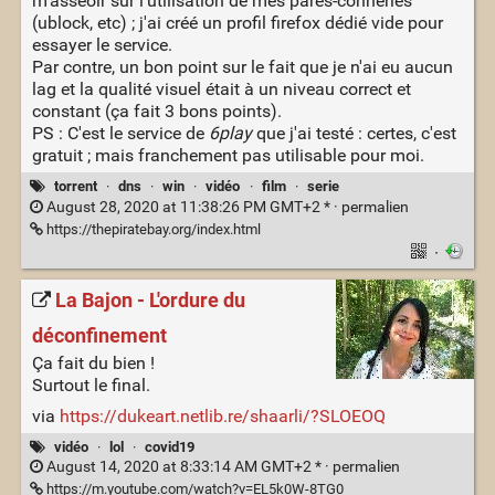
m’asseoir sur l'utilisation de mes pares-conneries
(ublock, etc) ; j'ai créé un profil firefox dédié vide pour
essayer le service.
Par contre, un bon point sur le fait que je n'ai eu aucun
lag et la qualité visuel était à un niveau correct et
constant (ça fait 3 bons points).
PS : C'est le service de
6play
que j'ai testé : certes, c'est
gratuit ; mais franchement pas utilisable pour moi.
torrent
·
dns
·
win
·
vidéo
·
film
·
serie
August 28, 2020 at 11:38:26 PM GMT+2 * ·
permalien
https://thepiratebay.org/index.html
·
La Bajon - L'ordure du
déconfinement
Ça fait du bien !
Surtout le final.
via
https://dukeart.netlib.re/shaarli/?SLOEOQ
vidéo
·
lol
·
covid19
August 14, 2020 at 8:33:14 AM GMT+2 * ·
permalien
https://m.youtube.com/watch?v=EL5k0W-8TG0