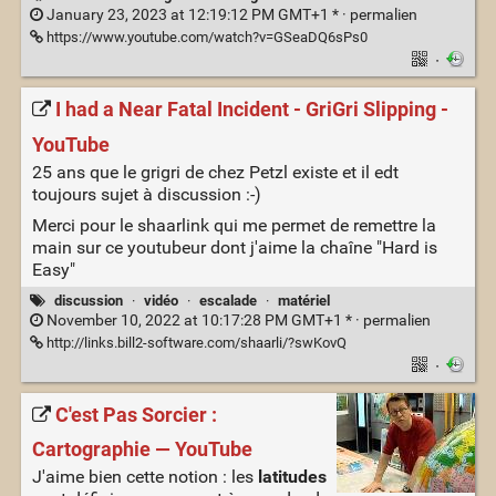
January 23, 2023 at 12:19:12 PM GMT+1 * ·
permalien
https://www.youtube.com/watch?v=GSeaDQ6sPs0
·
I had a Near Fatal Incident - GriGri Slipping -
YouTube
25 ans que le grigri de chez Petzl existe et il edt
toujours sujet à discussion :-)
Merci pour le shaarlink qui me permet de remettre la
main sur ce youtubeur dont j'aime la chaîne "Hard is
Easy"
discussion
·
vidéo
·
escalade
·
matériel
November 10, 2022 at 10:17:28 PM GMT+1 * ·
permalien
http://links.bill2-software.com/shaarli/?swKovQ
·
C'est Pas Sorcier :
Cartographie — YouTube
J'aime bien cette notion : les
latitudes