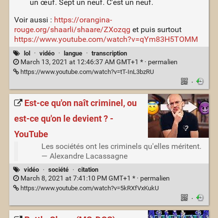
un œuf. Sept un neuf. C'est un neuf.
Voir aussi :
https://orangina-
rouge.org/shaarli/shaare/ZXozqg
et puis surtout
https://www.youtube.com/watch?v=qYm83H5TOMM
lol
·
vidéo
·
langue
·
transcription
March 13, 2021 at 12:46:37 AM GMT+1 * ·
permalien
https://www.youtube.com/watch?v=tT-InL3bzRU
·
Est-ce qu'on naît criminel, ou
est-ce qu'on le devient ? -
YouTube
Les sociétés ont les criminels qu'elles méritent.
— Alexandre Lacassagne
vidéo
·
société
·
citation
March 8, 2021 at 7:41:10 PM GMT+1 * ·
permalien
https://www.youtube.com/watch?v=5kRXfVxKukU
·