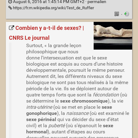
August 6, 2016 at 1:45:14 PM GMT+2 ·
permalien
https://fr.m.wikipedia.org/wiki/Test_de_Ruffier
·
Combien y a-t-il de sexes? |
CNRS Le journal
Surtout, « la grande leçon
philosophique que nous
donne l’intersexuation est que le sexe
biologique est acquis au cours d’une histoire
développementale, poursuit le même penseur.
Autrement dit, les différents niveaux du sexe
biologique ne sont pas tous réalisés à la même
période de la vie. Ils se déploient autour de
quatre temps forts que sont la
fécondation
(où
se détermine le
sexe chromosomique
), la vie
intra-utérine
(où se met en place le
sexe
gonophorique
), la
naissance
(où est examiné le
sexe périnéal
qui va décider du sexe d’état
civil) et la
puberté
(où s’épanouit le
sexe
hormonal
), autant d’étapes au cours
desquelles peuvent survenir des processus