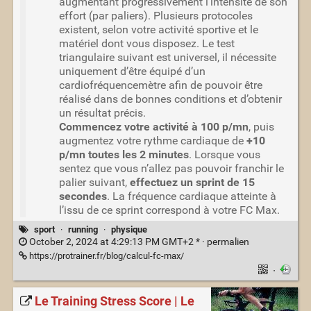
augmentant progressivement l’intensité de son
effort (par paliers). Plusieurs protocoles
existent, selon votre activité sportive et le
matériel dont vous disposez. Le test
triangulaire suivant est universel, il nécessite
uniquement d’être équipé d’un
cardiofréquencemètre afin de pouvoir être
réalisé dans de bonnes conditions et d’obtenir
un résultat précis.
Commencez votre activité à 100 p/mn
, puis
augmentez votre rythme cardiaque de
+10
p/mn toutes les 2 minutes
. Lorsque vous
sentez que vous n’allez pas pouvoir franchir le
palier suivant,
effectuez un sprint de 15
secondes
. La fréquence cardiaque atteinte à
l’issu de ce sprint correspond à votre FC Max.
sport
·
running
·
physique
October 2, 2024 at 4:29:13 PM GMT+2 * ·
permalien
https://protrainer.fr/blog/calcul-fc-max/
·
Le Training Stress Score | Le