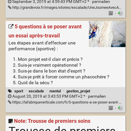
September 3, 2019 at 4:59:43 PM GMT+2 * ·
permalien
http://grandevoix.fr/images/stories/escalade/UneJourneeAvecAnouckJaubert/29885847088_26afdbf87e_k.jpg
·
5 questions à se poser avant
un essai après-travail
Les étapes avant d'effectuer une
performance (sportive) :
Mon projet est-il clair et précis ?
Suis-je vraiment opérationnel ?
Suis-je dans le bon état d’esprit ?
Suis-je prêt à forcer comme un phacochère ?
Quid de la sécu ?
sport
·
escalade
·
mental
·
gestion_projet
August 20, 2019 at 3:43:53 PM GMT+2 * ·
permalien
https://lafabriqueverticale.com/fr/5-questions-a-se-poser-avant-un-essai-apres-travail/
·
Note: Trousse de premiers soins