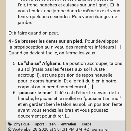
l'air, tronc, hanches et cuisses sur une ligne). Et là
vous tendez une jambe dans le même axe et vous
tenez quelques secondes. Puis vous changez de
jambe.
Et à faire quand on peut.
4 -
Se brosser les dents sur un pied.
Pour développer
la proprioception au niveau des membres inférieurs […]
Quand ça devient facile, on ferme les yeux.
La "chaise" Afghane.
La position accroupie, talons
au sol (mais pas les fesses aux sol ! Juste
accroupi !), est une position de repos naturelle
pour le corps humain. Et elle fait du bien à notre
corps si on la prend correctement.[…]
"pousser le mur"
. L'idée est d'étirer le devant de la
hanche, le psoas et le mollet en "poussant un mur"
et en gardant bien le talon au sol. En position fente
avant, vous tendez les bras et vous poussez
doucement pour étirer. […]
physique
·
sport
·
zen
·
entretien
·
corps
September 28, 2020 at 3:01:31 PM GMT+2 ·
permalien