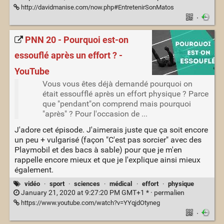
http://davidmanise.com/now.php#EntretenirSonMatos
·
PNN 20 - Pourquoi est-on
essouflé après un effort ? -
YouTube
Vous vous êtes déjà demandé pourquoi on
était essoufflé après un effort physique ? Parce
que "pendant"on comprend mais pourquoi
"après" ? Pour l'occasion de ...
J'adore cet épisode. J'aimerais juste que ça soit encore
un peu + vulgarisé (façon "C'est pas sorcier" avec des
Playmobil et des bacs à sable) pour que je m'en
rappelle encore mieux et que je l'explique ainsi mieux
également.
vidéo
·
sport
·
sciences
·
médical
·
effort
·
physique
January 21, 2020 at 9:27:20 PM GMT+1 * ·
permalien
https://www.youtube.com/watch?v=YYqjdOtyneg
·