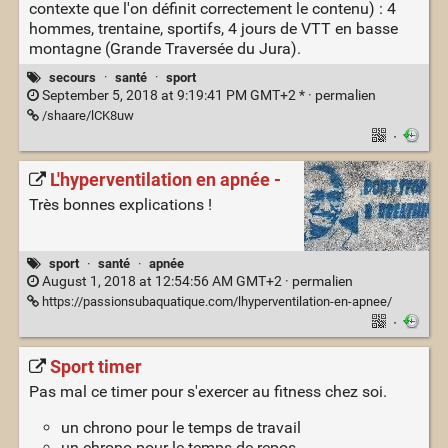
contexte que l'on définit correctement le contenu) : 4
hommes, trentaine, sportifs, 4 jours de VTT en basse
montagne (Grande Traversée du Jura).
secours
·
santé
·
sport
September 5, 2018 at 9:19:41 PM GMT+2 * ·
permalien
/shaare/lCK8uw
·
L'hyperventilation en apnée -
Très bonnes explications !
sport
·
santé
·
apnée
August 1, 2018 at 12:54:56 AM GMT+2 ·
permalien
https://passionsubaquatique.com/lhyperventilation-en-apnee/
·
Sport timer
Pas mal ce timer pour s'exercer au fitness chez soi.
un chrono pour le temps de travail
un chrono pour le temps de repos