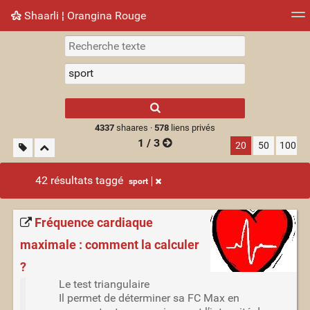
Shaarli ¦ Orangina Rouge
Nuage de tags
Mur d'images
Quotidien
► Jouer
Type 1 or more
characters for
results.
4337
shaares ·
578
liens privés
1 / 3
20
50
100
42 résultats taggé
sport
Fréquence cardiaque
maximale : comment la calculer
?
Le test triangulaire
Il permet de déterminer sa FC Max en