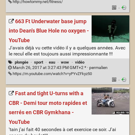
http://howtommy.net/fitness/
·
663 Ft Underwater base jump
into Dean's Blue Hole no oxygen -
YouTube
J'avais déjà vu cette vidéo il y a quelques années. Avec
le recul elle est toujours aussi impressionnante !!!
plongée
·
sport
·
eau
·
wow
·
vidéo
March 26, 2017 at 3:27:43 PM GMT+2 * ·
permalien
https://m.youtube.com/watch?v=yPYvZFkyz50
·
Fast and tight U-turns with a
CBR - Demi tour moto rapides et
serrés en CBR Gymkhana -
YouTube
'tain j'ai fait 40 secondes à cet exercice ce soir. J'ai