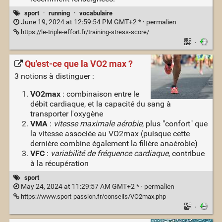
sport
·
running
·
vocabulaire
June 19, 2024 at 12:59:54 PM GMT+2 * ·
permalien
https://le-triple-effort.fr/training-stress-score/
·
Qu'est-ce que la VO2 max ?
3 notions à distinguer :
VO2max
: combinaison entre le
débit cardiaque, et la capacité du sang à
transporter l'oxygène
VMA
:
vitesse maximale aérobie
, plus "confort" que
la vitesse associée au VO2max (puisque cette
dernière combine également la filière anaérobie)
VFC
:
variabilité de fréquence cardiaque
, contribue
à la récupération
sport
May 24, 2024 at 11:29:57 AM GMT+2 * ·
permalien
https://www.sport-passion.fr/conseils/VO2max.php
·