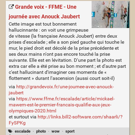
Grande voix - FFME - Une
journée avec Anouck Jaubert
Cette image est tout bonnement
hallucinnante : on voit une grimpeuse
de vitesse (la française Anouck Joubert) entre deux
prises d'escalade ; elle a son pied gauche qui touche le
mur, le pied droit est décolé de la prise précédente et
ses deux mains n'ont pas encore touché la prise
suivante. Elle est en lévitation. D'une part la photo est
extra car elle a été prise au bon moment ; et d'autre part
c'est hallucinant d'imaginer ces moments de «
flottement » durant l'ascension (aussi court soit-il)
via
http://grandevoix.fr/une-journee-avec-anouck-
jaubert
via
https://www.ffme.fr/escalade/article/mickael-
mawem-est-le-premier-francais-qualifie-aux-jeux-
olympiques-2020.html
et surtout via
http://links.bill2-software.com/shaarli/?
FySPKg
escalade
·
photo
·
wow
·
sport