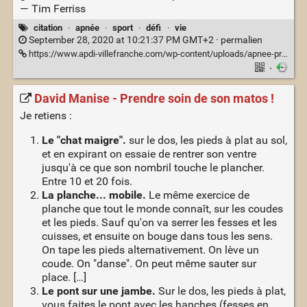
— Tim Ferriss
citation
·
apnée
·
sport
·
défi
·
vie
September 28, 2020 at 10:21:37 PM GMT+2 ·
permalien
https://www.apdi-villefranche.com/wp-content/uploads/apnee-progresser-en-apnee-zone-de-confort.png
·
David Manise - Prendre soin de son matos !
Je retiens :
Le "chat maigre".
sur le dos, les pieds à plat au sol,
et en expirant on essaie de rentrer son ventre
jusqu'à ce que son nombril touche le plancher.
Entre 10 et 20 fois.
La planche... mobile.
Le même exercice de
planche que tout le monde connaît, sur les coudes
et les pieds. Sauf qu'on va serrer les fesses et les
cuisses, et ensuite on bouge dans tous les sens.
On tape les pieds alternativement. On lève un
coude. On "danse". On peut même sauter sur
place. […]
Le pont sur une jambe.
Sur le dos, les pieds à plat,
vous faites le pont avec les hanches (fesses en