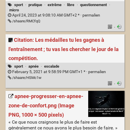
sport
·
pratique
·
extrême
·
libre
·
questionnement
·
micro
April 24, 2023 at 9:08:10 AM GMT+2 * ·
permalien
/shaare/RMCfqQ
·
Citation: Les médailles tu les gagnes à
l'entraînement ; tu vas les chercher le jour de la
compétition.
sport
·
apnée
·
escalade
February 5, 2021 at 9:58:59 PM GMT+1 * ·
permalien
/shaare/HSMc1w
·
apnee-progresser-en-apnee-
zone-de-confort.png (Image
PNG, 1000 × 500 pixels)
« Ce que nous craignons le plus de faire est
généralement ce nous avons le plus besoin de faire. »