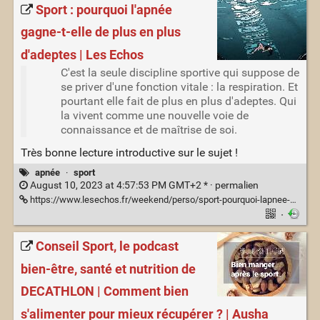
Sport : pourquoi l'apnée
gagne-t-elle de plus en plus
d'adeptes | Les Echos
C'est la seule discipline sportive qui suppose de
se priver d'une fonction vitale : la respiration. Et
pourtant elle fait de plus en plus d'adeptes. Qui
la vivent comme une nouvelle voie de
connaissance et de maîtrise de soi.
Très bonne lecture introductive sur le sujet !
apnée
·
sport
August 10, 2023 at 4:57:53 PM GMT+2 * ·
permalien
https://www.lesechos.fr/weekend/perso/sport-pourquoi-lapnee-gagne-t-elle-de-plus-en-plus-dadeptes-1963728
·
Conseil Sport, le podcast
bien-être, santé et nutrition de
DECATHLON | Comment bien
s'alimenter pour mieux récupérer ? | Ausha