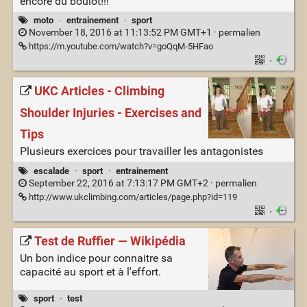
encore du boulot!!!
moto
·
entrainement
·
sport
November 18, 2016 at 11:13:52 PM GMT+1 ·
permalien
https://m.youtube.com/watch?v=goQqM-5HFao
·
UKC Articles - Climbing
Shoulder Injuries - Exercises and
Tips
Plusieurs exercices pour travailler les antagonistes
escalade
·
sport
·
entrainement
September 22, 2016 at 7:13:17 PM GMT+2 ·
permalien
http://www.ukclimbing.com/articles/page.php?id=119
·
Test de Ruffier — Wikipédia
Un bon indice pour connaitre sa
capacité au sport et à l'effort.
sport
·
test