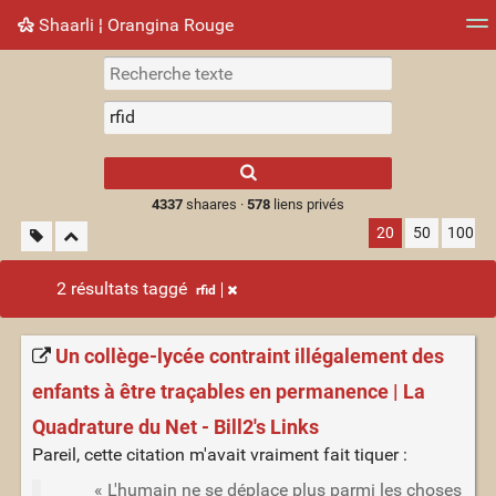
Shaarli ¦ Orangina Rouge
Nuage de tags
Mur d'images
Quotidien
► Jouer
Type 1 or more
characters for
results.
4337
shaares ·
578
liens privés
20
50
100
2 résultats taggé
rfid
Un collège-lycée contraint illégalement des
enfants à être traçables en permanence | La
Quadrature du Net - Bill2's Links
Pareil, cette citation m'avait vraiment fait tiquer :
« L'humain ne se déplace plus parmi les choses