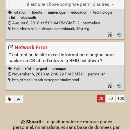
: il est une chose comprise parmi d'autres. »
citation
·
liberté
·
numérique
·
éducation
·
technologie
·
rfid
·
bluetooth
August 8, 2018 at 5:01:44 PM GMT+2 ·
permalien
http://links.bill2-software.com/shaarli/?lZyHYg
·
Network Error
C'est moi ou le site avec l'information d'origine pour
hacker sa CB afin d'enlever la RFID est down ?
fail
·
rfid
·
argent
·
arnaque
November 6, 2013 at 2:40:29 PM GMT+1 ·
permalien
http://franck78.ath.cx/reparer/index.html
·
20
50
100
Shaarli
· Le gestionnaire de marque-pages
personnel, minimaliste, et sans base de données par