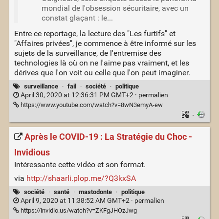
mondial de l'obsession sécuritaire, avec un
constat glaçant : le...
Entre ce reportage, la lecture des "Les furtifs" et
"Affaires privées", je commence à être informé sur les
sujets de la surveillance, de l'entremise des
technologies là où on ne l'aime pas vraiment, et les
dérives que l'on voit ou celle que l'on peut imaginer.
surveillance
·
fail
·
société
·
politique
April 30, 2020 at 12:36:31 PM GMT+2 ·
permalien
https://www.youtube.com/watch?v=8wN3emyA-ew
·
Après le COVID-19 : La Stratégie du Choc -
Invidious
Intéressante cette vidéo et son format.
via
http://shaarli.plop.me/?Q3kxSA
société
·
santé
·
mastodonte
·
politique
April 9, 2020 at 11:38:52 AM GMT+2 ·
permalien
https://invidio.us/watch?v=ZKFgJHOzJwg