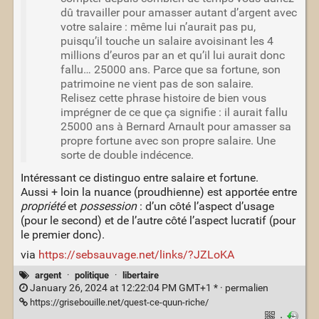
dû travailler pour amasser autant d’argent avec
votre salaire : même lui n’aurait pas pu,
puisqu’il touche un salaire avoisinant les 4
millions d’euros par an et qu’il lui aurait donc
fallu… 25000 ans. Parce que sa fortune, son
patrimoine ne vient pas de son salaire.
Relisez cette phrase histoire de bien vous
imprégner de ce que ça signifie : il aurait fallu
25000 ans à Bernard Arnault pour amasser sa
propre fortune avec son propre salaire. Une
sorte de double indécence.
Intéressant ce distinguo entre salaire et fortune.
Aussi + loin la nuance (proudhienne) est apportée entre
propriété
et
possession
: d’un côté l’aspect d’usage
(pour le second) et de l’autre côté l’aspect lucratif (pour
le premier donc).
via
https://sebsauvage.net/links/?JZLoKA
argent
·
politique
·
libertaire
January 26, 2024 at 12:22:04 PM GMT+1 * ·
permalien
https://grisebouille.net/quest-ce-quun-riche/
·