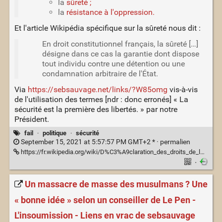
la
sûreté ;
la
résistance à l'oppression.
Et l'article Wikipédia spécifique sur la sûreté nous dit :
En droit constitutionnel français, la sûreté […]
désigne dans ce cas la garantie dont dispose
tout individu contre une détention ou une
condamnation arbitraire de l'État.
Via
https://sebsauvage.net/links/?W85omg
vis-à-vis
de l'utilisation des termes [ndr : donc erronés] « La
sécurité est la première des libertés. » par notre
Président.
fail
·
politique
·
sécurité
September 15, 2021 at 5:57:57 PM GMT+2 * ·
permalien
https://fr.wikipedia.org/wiki/D%C3%A9claration_des_droits_de_l%27homme_et_du_citoyen_de_1789
·
Un massacre de masse des musulmans ? Une
« bonne idée » selon un conseiller de Le Pen -
L'insoumission - Liens en vrac de sebsauvage