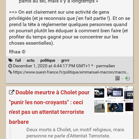
partis au ski, mais il y a longtemps »
==> On est clairement sur une activité de gens
privilégiés (et je reconnais que j'en fait partie !). Et on se
prend la tête à réglementer quelques personnes quand
on pourrait plutôt les éduquer à comment bien faire (et
profiter du temps gagné pour se concentrer sur les
choses essentielles).
Rhaa ©
fail
·
actu
·
politique
·
grrrr
December 1, 2020 at 4:44:17 PM GMT+1 * ·
permalien
https://www.ouest-france.fr/politique/emmanuel-macron/macron-veut-des-mesures-restrictives-pour-empecher-les-skieurs-francais-d-aller-a-l-etranger-a-noel-7068723
·
Double meurtre à Cholet pour
"punir les non-croyants" : ceci
n'est pas un attentat terroriste
barbare
Deux morts à Cholet, un motif religieux, mais
personne ne parle d'Attentat Terroriste.