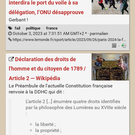
interdira le port du voile à sa
délégation, l’ONU désapprouve
Gerbant !
fail
·
politique
·
france
October 3, 2023 at 7:31:51 AM GMT+2 * ·
permalien
https://www.lemonde.fr/sport/article/2023/09/26/paris-2024-la-france-interdira-le-port-du-voile-a-sa-delegation-l-onu-desapprouve_6191120_3242.html
·
Déclaration des droits de
l'homme et du citoyen de 1789 /
Article 2 — Wikipédia
Le Préambule de l'actuelle Constitution française
renvoie à la DDHC qui dit :
L’article 2 […] énumère quatre droits identifiés
par la philosophie des Lumières au XVIIIe siècle
:
la liberté ;
la propriété ;