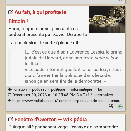
Au fait, à qui profite le
Bitcoin ?
Pfiou, toujours aussi puissant ces
podcast présenté par Xavier Delaporte
La conclusion de cette épisode dit :
[…] c'est ce que disait Lawrence Lessig, le grand
juriste de Harvard, dans son texte
code is law
,
le disait :
« Le code informatique fait la loi, certes ; il faut
donc faire entrer la politique dans le code,
sinon ça en sera fini de la démocratie. »
citation
·
podcast
·
politique
·
informatique
·
loi
December 20, 2023 at 10:25:48 PM GMT+1 * ·
permalien
https://www.radiofrance.fr/franceinter/podcasts/le-code-a-change/le-bitcoin-1930877
·
Fenêtre d'Overton — Wikipédia
Puisque cité par sebsauvage, j’essaye de comprendre