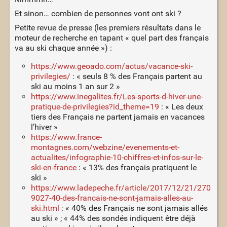
Et sinon… combien de personnes vont ont ski ?
Petite revue de presse (les premiers résultats dans le
moteur de recherche en tapant « quel part des français
va au ski chaque année ») :
https://www.geoado.com/actus/vacance-ski-
privilegies/
: « seuls 8 % des Français partent au
ski au moins 1 an sur 2 »
https://www.inegalites.fr/Les-sports-d-hiver-une-
pratique-de-privilegies?id_theme=19
: « Les deux
tiers des Français ne partent jamais en vacances
l’hiver »
https://www.france-
montagnes.com/webzine/evenements-et-
actualites/infographie-10-chiffres-et-infos-sur-le-
ski-en-france
: « 13% des français pratiquent le
ski »
https://www.ladepeche.fr/article/2017/12/21/270
9027-40-des-francais-ne-sont-jamais-alles-au-
ski.html
: « 40% des Français ne sont jamais allés
au ski » ; « 44% des sondés indiquent être déjà