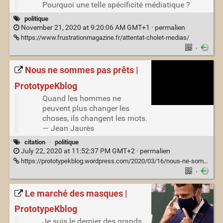
Pourquoi une telle spécificité médiatique ?
politique
November 21, 2020 at 9:20:06 AM GMT+1 ·
permalien
https://www.frustrationmagazine.fr/attentat-cholet-medias/
·
Nous ne sommes pas prêts |
PrototypeKblog
Quand les hommes ne
peuvent plus changer les
choses, ils changent les mots.
— Jean Jaurès
citation
·
politique
July 22, 2020 at 11:52:37 PM GMT+2 ·
permalien
https://prototypekblog.wordpress.com/2020/03/16/nous-ne-sommes-pas-prets/
·
Le marché des masques |
PrototypeKblog
Je suis le dernier des grands