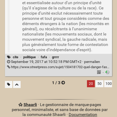
et essentialisée autour d’un principe d’unité
(qu’il s’agisse de la culture ou de la race). Ce
principe d’unité exclut nécessairement toute
personne et tout groupe considérés comme des
éléments étrangers à la nation (les minorités en
général), ou récalcitrants à l’unanimisme
nationaliste (les mouvements sociaux, dont le
mouvement syndical, la gauche radicale, mais
plus généralement toute forme de contestation
sociale voire d’indépendance d’esprit).
cite
·
politique
·
fafa
·
grrrr
September 19, 2017 at 10:52:18 PM GMT+2 ·
permalien
https://www.streetpress.com/sujet/1504181702-quel-danger-fasciste-en-france
·
1 / 3
20
50
100
Shaarli
· Le gestionnaire de marque-pages
personnel, minimaliste, et sans base de données par
la communauté Shaarli ·
Documentation