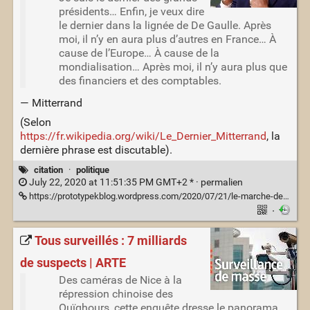
présidents… Enfin, je veux dire
le dernier dans la lignée de De Gaulle. Après
moi, il n’y en aura plus d’autres en France… À
cause de l’Europe… À cause de la
mondialisation… Après moi, il n’y aura plus que
des financiers et des comptables.
— Mitterrand
(Selon
https://fr.wikipedia.org/wiki/Le_Dernier_Mitterrand
, la
dernière phrase est discutable).
citation
·
politique
July 22, 2020 at 11:51:35 PM GMT+2 * ·
permalien
https://prototypekblog.wordpress.com/2020/07/21/le-marche-des-masques/
·
Tous surveillés : 7 milliards
de suspects | ARTE
Des caméras de Nice à la
répression chinoise des
Ouïghours, cette enquête dresse le panorama