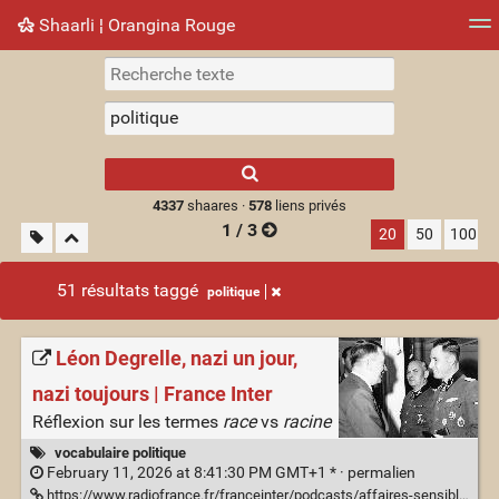
Shaarli ¦ Orangina Rouge
Nuage de tags
Mur d'images
Quotidien
► Jouer
Type 1 or more
characters for
results.
4337
shaares ·
578
liens privés
1 / 3
20
50
100
51 résultats taggé
politique
Léon Degrelle, nazi un jour,
nazi toujours | France Inter
Réflexion sur les termes
race
vs
racine
vocabulaire politique
February 11, 2026 at 8:41:30 PM GMT+1 * ·
permalien
https://www.radiofrance.fr/franceinter/podcasts/affaires-sensibles/affaires-sensibles-du-mercredi-07-janvier-2026-4066985