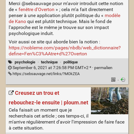
Merci @sebsauvage pour m'avoir introduit cette notion
de «
fenêtre d'Overton
» ; cela m'a fait directement
penser à une application plutôt politique du «
modèle
de Kano
qui est plutôt technique. Mais le fond de
l'approche est le même je trouve sur son impact
psychologique induit.
Voir aussi ce site qui aborde bien la notion :
https://nobleme.com/pages/nbdb/web_dictionnaire?
define=Fen%C3%AAtre+d%27Overton
psychologie
·
technique
·
politique
September 6, 2021 at 7:26:58 PM GMT+2 * ·
permalien
https://sebsauvage.net/links/?MOkZEA
·
Creusez un trou et
rebouchez-le ensuite | ploum.net
Cela faisait un moment que je
recherchais cet article ; ces temps-ci, il
m'arrive régulièrement d'avoir l'impression de faire face
à cette situation.