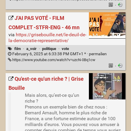
·
J'AI PAS VOTÉ - FILM
COMPLET -STFR-ENG - 46 mn
via
https://grisebouille.net/le-deuil-de-
la-democratie-representative/
film
·
a_voir
·
politique
·
vote
February 6, 2025 at 6:33:38 PM GMT+1 * ·
permalien
https://www.youtube.com/watch?v=uzcN-0Bq1cw
·
Qu'est-ce qu'un riche ? | Grise
Bouille
Mais alors, qu’est-ce qu’un
riche ?
Prenons un exemple bien de chez nous :
Bernard Arnault, homme le plus riche de
France, a une fortune estimée autour de 100
milliards d’euros. Vous pouvez vous amuser à
compter depuis combien de temps vous auriez