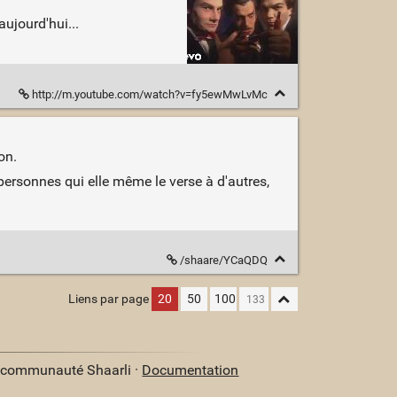
ujourd'hui...
http://m.youtube.com/watch?v=fy5ewMwLvMc
on.
s personnes qui elle même le verse à d'autres,
/shaare/YCaQDQ
Liens par page
20
50
100
a communauté Shaarli ·
Documentation