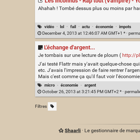
Les Inconnus - Rap tout (Vampire) - 
Ahahah ! Tombé dessus plus ou moins par hasar
vidéo
·
lol
·
fail
·
actu
·
économie
·
impots
December 4, 2013 at 12:46:07 AM GMT+1 * ·
perma
L'échange d'argent...
Je tombais sur une lecture de ploum (
http://p
J'ai testé Flattr mais y'avait quelque-chose qui
etc. J'avais l'impression de faire rentrer l'arge
Mais c'est comme ça qu'il faut voir l'économie 
micro
·
économie
·
argent
October 26, 2013 at 3:21:45 PM GMT+2 * ·
permal
Filtres
Shaarli
· Le gestionnaire de marq