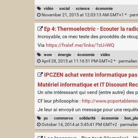
vidéo
·
social
·
science
·
économie
November 21, 2015 at 12:03:13 AM GMT+1 * ·
per
Ep 4: Thermoelectric - Ecouter la radi
Incroyable, ce mec teste des procédés de récupé
Via
https://fralef.me/links/?zU-iWQ
wow
·
énergie
·
économie
·
vidéo
April 28, 2015 at 11:16:51 PM GMT+2 * ·
permalie
iPCZEN achat vente informatique pas c
Matériel informatique et IT Discount Re
Un site intéressant qui vend (entre autre) des p
Cf leur philosophie :
http://www.pcportablereco
Je leur ai envoyé un message pour une requête s
pc
·
commerce
·
solidarité
·
économie
·
bon_pl
October 14, 2014 at 5:45:41 PM GMT+2 ·
permalie