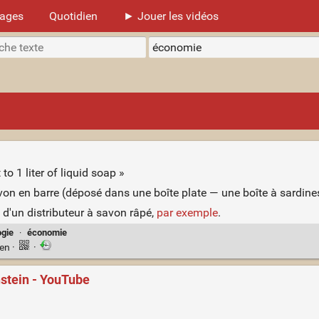
mages
Quotidien
► Jouer les vidéos
o 1 liter of liquid soap »
von en barre (déposé dans une boîte plate — une boîte à sardine
d'un distributeur à savon râpé,
par exemple
.
ogie
·
économie
ien
·
·
nstein - YouTube