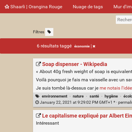
Shaarli ¦ Orangina Rouge
Nuage de tags
Mur d'i
Filtres
6 résultats taggé
économie
Soap dispenser - Wikipedia
« About 40g fresh weight of soap is equivalent t
Voilà pourquoi je fais ma vaisselle avec un sa
Je suis tombé là-dessus car je
me notais l'idée
environnement
·
nature
·
santé
·
hygiène
·
écol
January 22, 2021 at 9:29:02 PM GMT+1 * ·
permal
Le capitalisme expliqué par Albert Ei
Intéressant