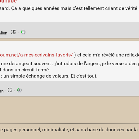
YouTube
d. Ça a quelques années mais c'est tellement criant de vérité a
lien
·
·
loum.net/a-mes-ecrivains-favoris/
) et cela m'a révélé une réflexi
 me dérangeait souvent : j'introduis de l'argent, je le verse à de
nt dans un circuit fermé.
: un simple échange de valeurs. Et c'est tout.
ien
·
·
ue-pages personnel, minimaliste, et sans base de données par l