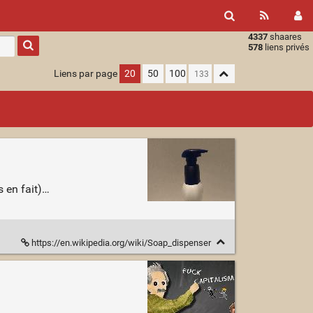
4337
shaares
Type 1 or
578
liens privés
more
characters
Liens par page
20
50
100
for
results.
s en fait)…
https://en.wikipedia.org/wiki/Soap_dispenser