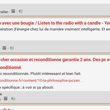
malien
·
·
o avec une bougie / Listen to the radio with a candle - Y
ration d'énergie chez lui de manière vraiment intelligente. Et e
n
·
·
her occasion et reconditionne garantie 2 ans. Des pc e
conditionné
c reconditionnés. Plutôt intéressant et bien fait.
nditionne.fr/content/10-la-philosophie-ipczen
.
pécifique ; à voir si ça abouti.
an
n
·
·