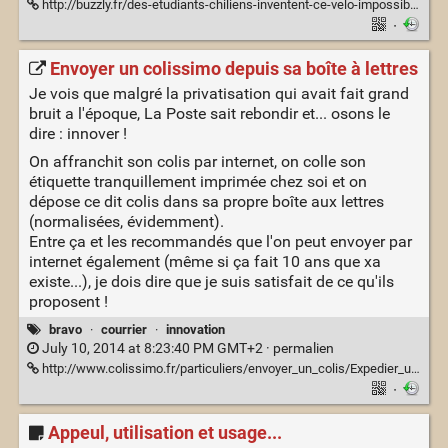
http://buzzly.fr/des-etudiants-chiliens-inventent-ce-velo-impossible-a-voler.html
·
Envoyer un colissimo depuis sa boîte à lettres
Je vois que malgré la privatisation qui avait fait grand
bruit a l'époque, La Poste sait rebondir et... osons le
dire : innover !
On affranchit son colis par internet, on colle son
étiquette tranquillement imprimée chez soi et on
dépose ce dit colis dans sa propre boîte aux lettres
(normalisées, évidemment).
Entre ça et les recommandés que l'on peut envoyer par
internet également (même si ça fait 10 ans que xa
existe...), je dois dire que je suis satisfait de ce qu'ils
proposent !
bravo
·
courrier
·
innovation
July 10, 2014 at 8:23:40 PM GMT+2 ·
permalien
http://www.colissimo.fr/particuliers/envoyer_un_colis/Expedier_un_colis_en_bal/
·
Appeul, utilisation et usage...