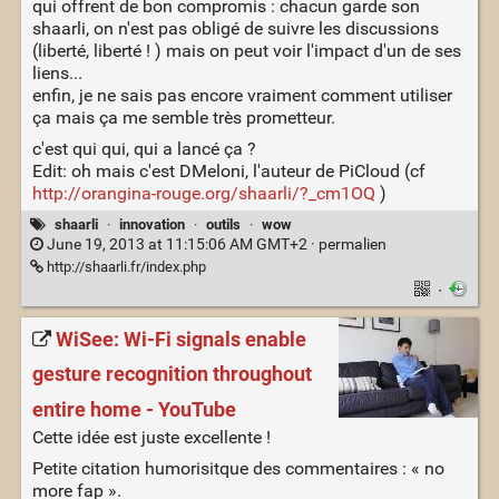
qui offrent de bon compromis : chacun garde son
shaarli, on n'est pas obligé de suivre les discussions
(liberté, liberté ! ) mais on peut voir l'impact d'un de ses
liens...
enfin, je ne sais pas encore vraiment comment utiliser
ça mais ça me semble très prometteur.
c'est qui qui, qui a lancé ça ?
Edit: oh mais c'est DMeloni, l'auteur de PiCloud (cf
http://orangina-rouge.org/shaarli/?_cm1OQ
)
shaarli
·
innovation
·
outils
·
wow
June 19, 2013 at 11:15:06 AM GMT+2 ·
permalien
http://shaarli.fr/index.php
·
WiSee: Wi-Fi signals enable
gesture recognition throughout
entire home - YouTube
Cette idée est juste excellente !
Petite citation humorisitque des commentaires : « no
more fap ».