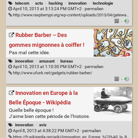
telecom
·
actu
·
hacking
·
innovation
·
technologie
April 10, 2013 at 3:13:24 PM GMT+2 ·
permalien
http://www.raspberrypi.org/wp-content/uploads/2013/04/gatewayarchitecture1.jpg
·
Rubber Barber – Des
gommes mignonnes à coiffer !
Pas mal cette idée.
innovation
·
amusant
·
bureau
April 10, 2013 at 1:10:30 PM GMT+2 ·
permalien
http://www.ufunk.net/gadgets/rubber-barber/
·
Innovation en Europe à la
Belle Époque - Wikipédia
Quelle belle époque !
J'aime bien cette période de l'histoire.
innovation
·
avis
April 8, 2013 at 4:38:22 PM GMT+2 ·
permalien
https://fr.wikipedia.org/wiki/Innovation_en_Europe_%C3%A0_la_Belle_%C3%89poque