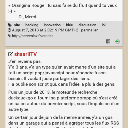
« Orangina Rouge : tu sais faire du fruit quand tu veux
:-) »
-D , Merci.
site
·
hacking
·
innovation
·
idée
·
discussion
·
lol
August 7, 2013 at 2:02:19 PM GMT+2 ·
permalien
http://screenlaz.fr/credits
·
shaarliTV
J'en reviens pas.
Y'a 3 ans, y'a un type qu'en avait marre d'un site qui a
fait un script php/javascript pour répondre à son
besoin. Il voulait juste partager des liens.
Il a publié son script qui, dans l'idée, a plu à des gens.
Puis un jour de 2013, le moteur de recherche
duckduckgo a fourni sa plateforme xmpp où s'est créé
un salon autour du premier script, sous l'impulsion d'un
autre type.
Un certain jour de juin de la même année, y'a un gus
dans un garage qui a pensé à agréger tous les flux RSS