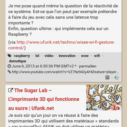
Je me pose quand même la question de la réactivité de
ce système. Est-ce que l'on peut par exemple prétendre
à faire du jeu avec cela sans une latence trop
importante ?
Enfin, question ultime : qui implémente cela sur un
Raspberry ?
(via
http://www.ufunk.net/techno/wisee-wi-fi-gesture-
control/
)
raspberry
·
lol
·
vidéo
·
innovation
·
wow
·
wifi
·
domotique
June 6, 2013 at 6:30:36 PM GMT+2 * ·
permalien
http://www.youtube.com/watch?v=VZ7Nz942yAY&feature=player_embedded
·
The Sugar Lab –
L’imprimante 3D qui fonctionne
au sucre | Ufunk.net
Je suis sûr qu'un jour on va réussi à faire des
imprimantes 3D qui utilisent des matériaux « standards
» car aujourd'hui AFAIK on doit utiliser un matériau