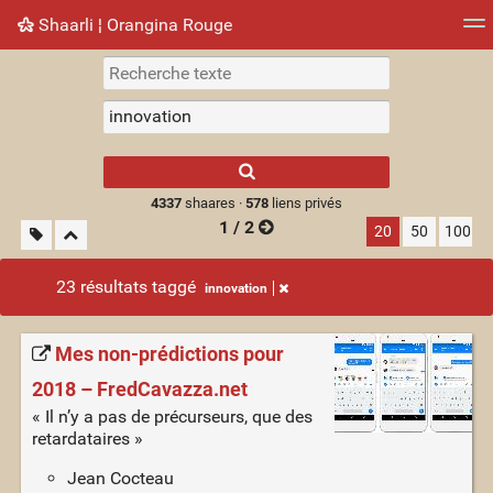
Shaarli ¦ Orangina Rouge
Nuage de tags
Mur d'images
Quotidien
► Jouer
Type 1 or more
characters for
results.
4337
shaares ·
578
liens privés
1 / 2
20
50
100
23 résultats taggé
innovation
Mes non-prédictions pour
2018 – FredCavazza.net
« Il n’y a pas de précurseurs, que des
retardataires »
Jean Cocteau