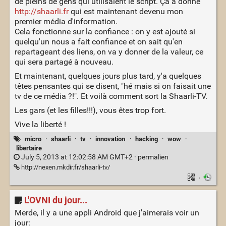
de pleins de gens qui utilisaient le script. Ça a donné
http://shaarli.fr
qui est maintenant devenu mon
premier média d'information.
Cela fonctionne sur la confiance : on y est ajouté si
quelqu'un nous a fait confiance et on sait qu'en
repartageant des liens, on va y donner de la valeur, ce
qui sera partagé à nouveau.
Et maintenant, quelques jours plus tard, y'a quelques
têtes pensantes qui se disent, "hé mais si on faisait une
tv de ce média ?!". Et voilà comment sort la Shaarli-TV.
Les gars (et les filles!!!), vous êtes trop fort.
Vive la liberté !
micro
·
shaarli
·
tv
·
innovation
·
hacking
·
wow
·
libertaire
July 5, 2013 at 12:02:58 AM GMT+2 ·
permalien
http://nexen.mkdir.fr/shaarli-tv/
·
L'OVNI du jour...
Merde, il y a une appli Android que j'aimerais voir un
jour: