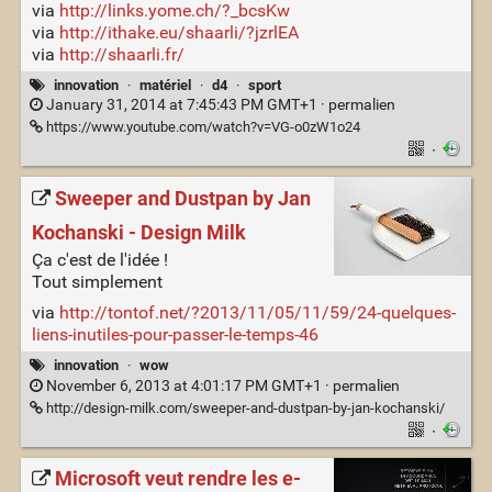
via
http://links.yome.ch/?_bcsKw
via
http://ithake.eu/shaarli/?jzrlEA
via
http://shaarli.fr/
innovation
·
matériel
·
d4
·
sport
January 31, 2014 at 7:45:43 PM GMT+1 ·
permalien
https://www.youtube.com/watch?v=VG-o0zW1o24
·
Sweeper and Dustpan by Jan
Kochanski - Design Milk
Ça c'est de l'idée !
Tout simplement
via
http://tontof.net/?2013/11/05/11/59/24-quelques-
liens-inutiles-pour-passer-le-temps-46
innovation
·
wow
November 6, 2013 at 4:01:17 PM GMT+1 ·
permalien
http://design-milk.com/sweeper-and-dustpan-by-jan-kochanski/
·
Microsoft veut rendre les e-