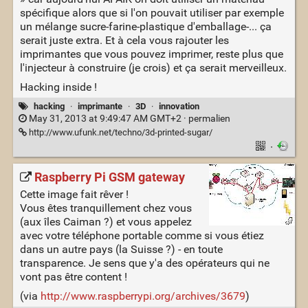
spécifique alors que si l'on pouvait utiliser par exemple
un mélange sucre-farine-plastique d'emballage-... ça
serait juste extra. Et à cela vous rajouter les
imprimantes que vous pouvez imprimer, reste plus que
l'injecteur à construire (je crois) et ça serait merveilleux.
Hacking inside !
hacking
·
imprimante
·
3D
·
innovation
May 31, 2013 at 9:49:47 AM GMT+2 ·
permalien
http://www.ufunk.net/techno/3d-printed-sugar/
·
Raspberry Pi GSM gateway
Cette image fait rêver !
Vous êtes tranquillement chez vous
(aux îles Caiman ?) et vous appelez
avec votre téléphone portable comme si vous étiez
dans un autre pays (la Suisse ?) - en toute
transparence. Je sens que y'a des opérateurs qui ne
vont pas être content !
(via
http://www.raspberrypi.org/archives/3679
)