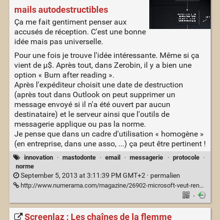
mails autodestructibles
Ça me fait gentiment penser aux
accusés de réception. C'est une bonne
idée mais pas universelle.
Pour une fois je trouve l'idée intéressante. Même si ça
vient de µ$. Après tout, dans Zerobin, il y a bien une
option « Burn after reading ».
Après l'expéditeur choisit une date de destruction
(après tout dans Outlook on peut supprimer un
message envoyé si il n'a été ouvert par aucun
destinataire) et le serveur ainsi que l'outils de
messagerie applique ou pas la norme.
Je pense que dans un cadre d'utilisation « homogène »
(en entreprise, dans une asso, ...) ça peut être pertinent !
innovation
·
mastodonte
·
email
·
messagerie
·
protocole
·
norme
September 5, 2013 at 3:11:39 PM GMT+2 ·
permalien
http://www.numerama.com/magazine/26902-microsoft-veut-rendre-les-e-mails-autodestructibles.html
·
Screenlaz : Les chaînes de la flemme