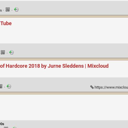
en
·
·
uTube
·
of Hardcore 2018 by Jurne Sleddens | Mixcloud
·
https://www.mixcloud.com
90s