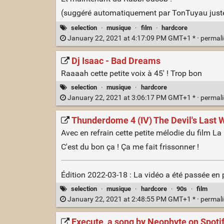
(suggéré automatiquement par TonTuyau just
selection
·
musique
·
film
·
hardcore
January 22, 2021 at 4:17:09 PM GMT+1 * ·
permal
Dj Isaac - Bad Dreams
Raaaah cette petite voix à 45' ! Trop bon
selection
·
musique
·
hardcore
January 22, 2021 at 3:06:17 PM GMT+1 * ·
permal
Thunderdome 4 (IV) The Devil's Last 
Avec en refrain cette petite mélodie du film L
C'est du bon ça ! Ça me fait frissonner !
Édition 2022-03-18 : La vidéo a été passée en pr
selection
·
musique
·
hardcore
·
90s
·
film
January 22, 2021 at 2:48:55 PM GMT+1 * ·
permal
Execute, a song by Neophyte on Spoti