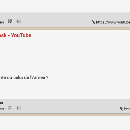
ien
·
·
https://www.youtube.co
ask - YouTube
nté ou celui de l'Armée ?
on
ien
·
·
htt