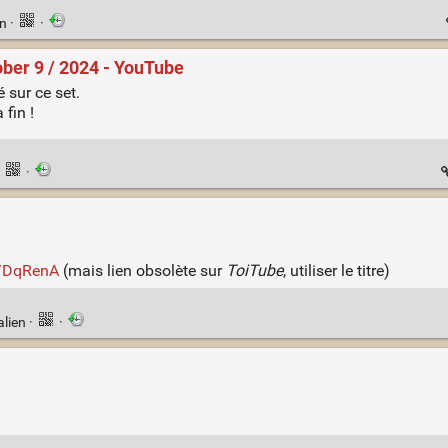
en
·
·
ober 9 / 2024 - YouTube
 sur ce set.
 fin !
·
·
e/DqRenA
(mais lien obsolète sur
ToiTube
, utiliser le titre)
alien
·
·