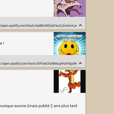
//open.spotify.com/track/6e8RcMSQAFecQJivUwIvLw
e !
://open.spotify.com/track/0IFOeCOe8MsujWzKf6jydH
musique source (mais publié 2 ans plus tard