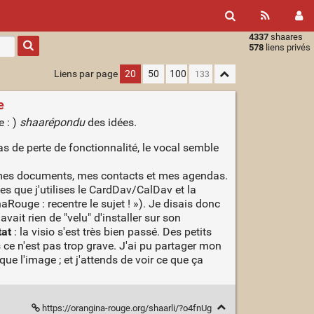
4337
shaares
Type 1 or
578
liens privés
more
characters
Liens par page
20
50
100
for
results.
e
e : )
shaarépondu
des idées.
pas de perte de fonctionnalité, le vocal semble
re mes documents, mes contacts et mes agendas.
es que j'utilises le CardDav/CalDav et la
Rouge : recentre le sujet ! »). Je disais donc
ait rien de "velu" d'installer sur son
tat
: la visio s'est très bien passé. Des petits
s ce n'est pas trop grave. J'ai pu partager mon
e l'image ; et j'attends de voir ce que ça
https://orangina-rouge.org/shaarli/?o4fnUg