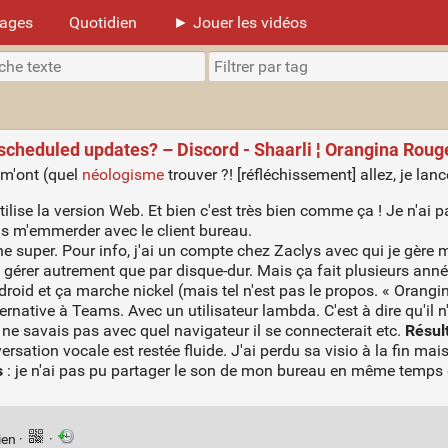
mages
Quotidien
► Jouer les vidéos
 scheduled updates? – Discord - Shaarli ¦ Orangina Roug
m'ont (quel
néologisme
trouver ?! [réfléchissement] allez, je lanc
tilise la version Web. Et bien c'est très bien comme ça ! Je n'ai 
as m'emmerder avec le client bureau.
che super. Pour info, j'ai un compte chez Zaclys avec qui je gè
 gérer autrement que par disque-dur. Mais ça fait plusieurs anné
roid et ça marche nickel (mais tel n'est pas le propos. « Orangina
ative à Teams. Avec un utilisateur lambda. C'est à dire qu'il n'av
je ne savais pas avec quel navigateur il se connecterait etc.
Résul
sation vocale est restée fluide. J'ai perdu sa visio à la fin mai
s
: je n'ai pas pu partager le son de mon bureau en même temps qu
ien
·
·