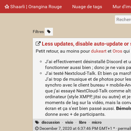
Shaarli ¦ Orangina Rouge
Nuage de tags
Mur d'i
Filtres
Less updates, disable auto-update or
Petit retour, au moins pour
dukeart
et
Oros
qui 
J'ai effectivement désinstallé Discord et u
fonctionner aussi bien ; donc je ne vais p
J'ai testé Nextcloud-Talk. Et bien ça mar
J'ai trop de musique et de photos pour les
synchro avec le client bureau + mobile-And
que j'ai essayé NextCloud-Talk comme altern
ordinateur (style XMPP, jitsi ou autre) et 
moments de lag sur la vidéo, mais la conver
écran et ça s'est bien passé aussi.
Bémol
donne avec + de participants.
discussion
·
visio
·
libre
·
micro
December 7, 2020 at 6:37:46 PM GMT+1 * ·
permal