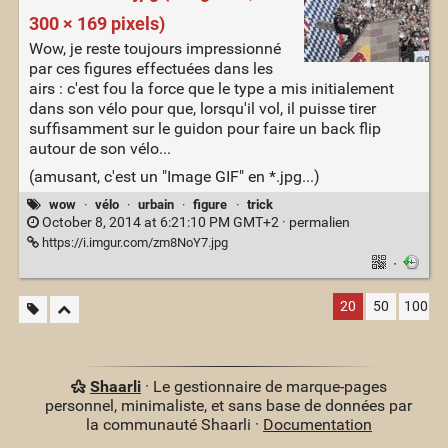
300 × 169 pixels)
Wow, je reste toujours impressionné
par ces figures effectuées dans les
airs : c'est fou la force que le type a mis initialement
dans son vélo pour que, lorsqu'il vol, il puisse tirer
suffisamment sur le guidon pour faire un back flip
autour de son vélo...
(amusant, c'est un "Image GIF" en *.jpg...)
wow
·
vélo
·
urbain
·
figure
·
trick
October 8, 2014 at 6:21:10 PM GMT+2 ·
permalien
https://i.imgur.com/zm8NoY7.jpg
·
20
50
100
Shaarli
· Le gestionnaire de marque-pages
personnel, minimaliste, et sans base de données par
la communauté Shaarli ·
Documentation