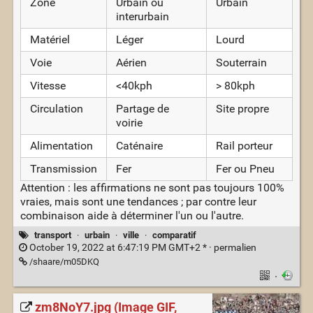
Zone
Urbain ou
Urbain
interurbain
Matériel
Léger
Lourd
Voie
Aérien
Souterrain
Vitesse
<40kph
> 80kph
Circulation
Partage de
Site propre
voirie
Alimentation
Caténaire
Rail porteur
Transmission
Fer
Fer ou Pneu
Attention : les affirmations ne sont pas toujours 100%
vraies, mais sont une tendances ; par contre leur
combinaison aide à déterminer l'un ou l'autre.
transport
·
urbain
·
ville
·
comparatif
October 19, 2022 at 6:47:19 PM GMT+2 * ·
permalien
/shaare/m05DKQ
·
zm8NoY7.jpg (Image GIF,