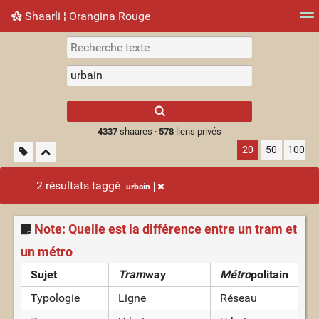
Shaarli ¦ Orangina Rouge
Nuage de tags
Mur d'images
Quotidien
► Jouer
Type 1 or more
characters for
results.
4337
shaares ·
578
liens privés
20
50
100
2 résultats taggé
urbain
Note: Quelle est la différence entre un tram et
un métro
Sujet
Tram
way
Métro
politain
Typologie
Ligne
Réseau