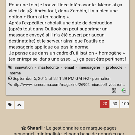
Pour une fois je trouve l'idée intéressante. Même si ça
vient de µ$. Après tout, dans Zerobin, il y a bien une
option « Burn after reading ».
Après l'expéditeur choisit une date de destruction
(après tout dans Outlook on peut supprimer un
message envoyé si il n'a été ouvert par aucun
destinataire) et le serveur ainsi que l'outils de
messagerie applique ou pas la norme.
Je pense que dans un cadre d'utilisation « homogène »
(en entreprise, dans une asso, ...) ça peut être pertinent !
innovation
·
mastodonte
·
email
·
messagerie
·
protocole
·
norme
September 5, 2013 at 3:11:39 PM GMT+2 ·
permalien
http://www.numerama.com/magazine/26902-microsoft-veut-rendre-les-e-mails-autodestructibles.html
·
20
50
100
Shaarli
· Le gestionnaire de marque-pages
personnel, minimaliste, et sans base de données par