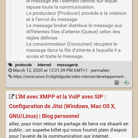
le message est l’élément central sur lequel
repose toute la communication.
Le producteur (Producer) procède à la création
et à l’envoi du message.
Le message broker distribue le message aux
différentes files d’attente (Queue) selon des
règles définies.
Le consommateur (Consumer) récupère le
message dans la file d’attente à laquelle il a
accès et traite le message.
protocole
·
internet
·
messagerie
March 12, 2020 at 12:31:39 PM GMT+1 ·
permalien
https://www.ionos.fr/digitalguide/sites-internet/developpement-web/advanced-message-queuing-protocol-amqp/
·
L’IM avec XMPP et la VoIP avec SIP :
Configuration de Jitsi (Windows, Mac OS X,
GNU/Linux) | Blog personnel
allez, pour mon retour de partage de liens via shaarli en
public ; un superbe billet qui nous fournit plein d'espoir
pour l'avenir de la communication sur internet.