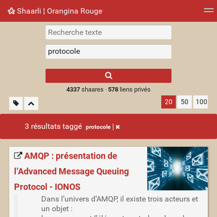
Shaarli ¦ Orangina Rouge
Nuage de tags
Mur d'images
Quotidien
► Jouer
Type 1 or more
characters for
results.
4337
shaares ·
578
liens privés
20
50
100
3 résultats taggé
protocole
AMQP : présentation de
l’Advanced Message Queuing
Protocol - IONOS
Dans l’univers d’AMQP, il existe trois acteurs et
un objet :