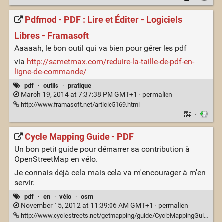
Pdfmod - PDF : Lire et Éditer - Logiciels
Libres - Framasoft
Aaaaah, le bon outil qui va bien pour gérer les pdf
via
http://sametmax.com/reduire-la-taille-de-pdf-en-
ligne-de-commande/
pdf
·
outils
·
pratique
March 19, 2014 at 7:37:38 PM GMT+1 ·
permalien
http://www.framasoft.net/article5169.html
·
Cycle Mapping Guide - PDF
Un bon petit guide pour démarrer sa contribution à
OpenStreetMap en vélo.
Je connais déjà cela mais cela va m'encourager à m'en
servir.
pdf
·
en
·
vélo
·
osm
November 15, 2012 at 11:39:06 AM GMT+1 ·
permalien
http://www.cyclestreets.net/getmapping/guide/CycleMappingGuide.pdf