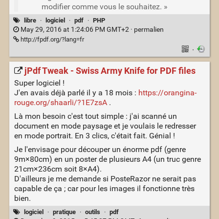
modifier comme vous le souhaitez. »
libre
·
logiciel
·
pdf
·
PHP
May 29, 2016 at 1:24:06 PM GMT+2 ·
permalien
http://fpdf.org/?lang=fr
·
jPdf Tweak - Swiss Army Knife for PDF files
Super logiciel !
J'en avais déjà parlé il y a 18 mois :
https://orangina-
rouge.org/shaarli/?1E7zsA
.
Là mon besoin c'est tout simple : j'ai scanné un
document en mode paysage et je voulais le redresser
en mode portrait. En 3 clics, c'était fait. Génial !
Je l'envisage pour découper un énorme pdf (genre
9m×80cm) en un poster de plusieurs A4 (un truc genre
21cm×236cm soit 8×A4).
D'ailleurs je me demande si PosteRazor ne serait pas
capable de ça ; car pour les images il fonctionne très
bien.
logiciel
·
pratique
·
outils
·
pdf