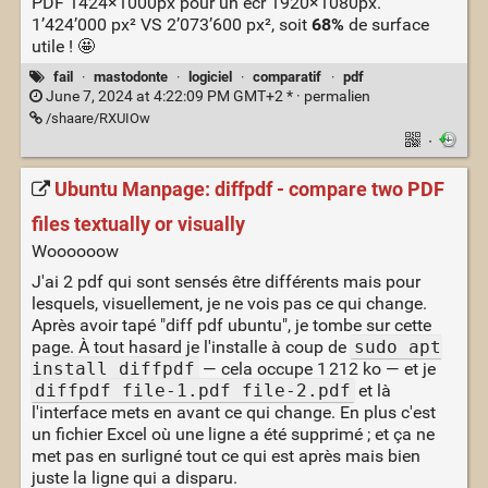
PDF 1424×1000px pour un écr 1920×1080px.
1’424’000 px² VS 2’073’600 px², soit
68%
de surface
utile ! 🤩
fail
·
mastodonte
·
logiciel
·
comparatif
·
pdf
June 7, 2024 at 4:22:09 PM GMT+2 * ·
permalien
/shaare/RXUIOw
·
Ubuntu Manpage: diffpdf - compare two PDF
files textually or visually
Woooooow
J'ai 2 pdf qui sont sensés être différents mais pour
lesquels, visuellement, je ne vois pas ce qui change.
Après avoir tapé "diff pdf ubuntu", je tombe sur cette
page. À tout hasard je l'installe à coup de
sudo apt
install diffpdf
— cela occupe 1 212 ko — et je
diffpdf file-1.pdf file-2.pdf
et là
l'interface mets en avant ce qui change. En plus c'est
un fichier Excel où une ligne a été supprimé ; et ça ne
met pas en surligné tout ce qui est après mais bien
juste la ligne qui a disparu.