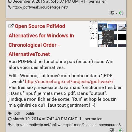
December 9, 2015 at 5:45:37 PM GMT+1 ·
permalien
http://jpdftweak.sourceforge.net/
·
Open Source PdfMod
Alternatives for Windows In
Chronological Order -
AlternativeTo.net
Bon PDFMod ne fonctionne pas (encore) sous Win
alors voici des alternatives.
Edit : Wouhou, j'ai trouvé mon bonheur dans "jPDF
Tweak"
http://sourceforge.net/projects/jpdftweak/
Pas très sexy, nécessite Java mais fonctionne très bien
: Dans "input" je mets mes 3 pdf. Dans "output",
j'indique mon fichier de sortie. "Run" et hop le bouzin
m'a généré ce qu'il faut tout gentiment ! :-)
pdf
·
outils
March 19, 2014 at 7:42:49 PM GMT+1 ·
permalien
http://alternativeto.net/software/pdf-mod/?license=opensource&platform=windows&sort=addeddate
·