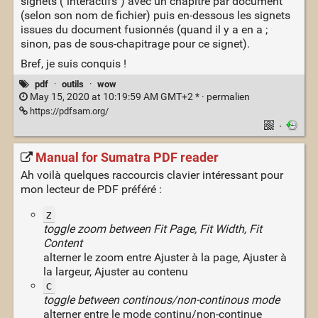
signets ("interactifs") avec un chapitre par document
(selon son nom de fichier) puis en-dessous les signets
issues du document fusionnés (quand il y a en a ;
sinon, pas de sous-chapitrage pour ce signet).
Bref, je suis conquis !
pdf
·
outils
·
wow
May 15, 2020 at 10:19:59 AM GMT+2 * ·
permalien
https://pdfsam.org/
·
Manual for Sumatra PDF reader
Ah voilà quelques raccourcis clavier intéressant pour
mon lecteur de PDF préféré :
z
toggle zoom between Fit Page, Fit Width, Fit
Content
alterner le zoom entre Ajuster à la page, Ajuster à
la largeur, Ajuster au contenu
c
toggle between continous/non-continous mode
alterner entre le mode continu/non-continue