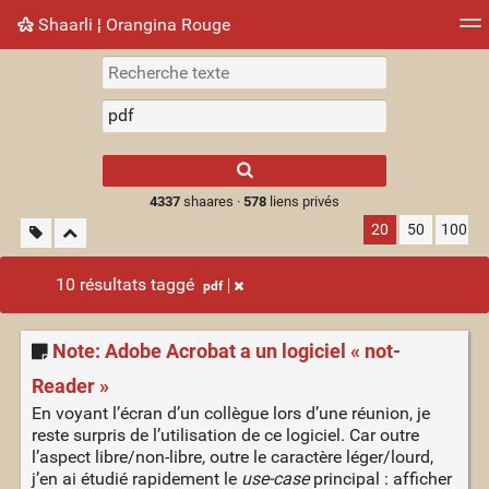
Shaarli ¦ Orangina Rouge
Nuage de tags
Mur d'images
Quotidien
► Jouer
Type 1 or more
characters for
results.
4337
shaares ·
578
liens privés
20
50
100
10 résultats taggé
pdf
Note: Adobe Acrobat a un logiciel « not-
Reader »
En voyant l’écran d’un collègue lors d’une réunion, je
reste surpris de l’utilisation de ce logiciel. Car outre
l’aspect libre/non-libre, outre le caractère léger/lourd,
j’en ai étudié rapidement le
use-case
principal : afficher