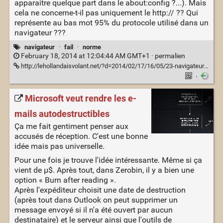
apparaitre quelque part dans le about:config ?...). Mais
cela ne concerne-t-il pas uniquement le http:// ?? Qui
représente au bas mot 95% du protocole utilisé dans un
navigateur ???
navigateur
·
fail
·
norme
February 18, 2014 at 12:04:44 AM GMT+1 ·
permalien
http://lehollandaisvolant.net/?d=2014/02/17/16/05/23-navigateurs-arretez-de-masquer-le-protocole
·
Microsoft veut rendre les e-
mails autodestructibles
Ça me fait gentiment penser aux
accusés de réception. C'est une bonne
idée mais pas universelle.
Pour une fois je trouve l'idée intéressante. Même si ça
vient de µ$. Après tout, dans Zerobin, il y a bien une
option « Burn after reading ».
Après l'expéditeur choisit une date de destruction
(après tout dans Outlook on peut supprimer un
message envoyé si il n'a été ouvert par aucun
destinataire) et le serveur ainsi que l'outils de