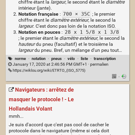
chiffre étant la
largeur
, le second étant le
diamètre
intérieur (jante).
Notation française
:
700 × 35C
; le premier
chiffre étant le
diamètre extérieur
, le second la
largeur
. C'est donc pas loin de la notation ISO.
Notation en pouces
:
28 x 1 5/8 x 1 3/8
; le premier étant le
diamètre extérieur
, le second la
hauteur
du pneu (facultatif) et le troisième la
largeur
du pneu. Bref, un mélange d'un peu tout…
norme
·
notation
·
pneus
·
vélo
·
liste
·
transcription
January 17, 2020 at 2:46:56 PM GMT+1 ·
permalien
https://wiklou.org/wiki/ETRTO_(ISO_5775)
·
Navigateurs : arrêtez de
masquer le protocole ! - Le
Hollandais Volant
mmh...
Je suis d'accord que c'est pas cool de cacher le
protocole dans le navigature (même si cela doit