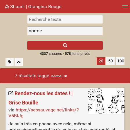
Shaarli ¦ Orangina Rouge
Nuage de tags
Mur d'images
Quotidien
► Jouer
Type 1 or more
characters for
results.
4337
shaares ·
578
liens privés
20
50
100
7 résultats taggé
norme
Rendez-nous les dates ! |
Grise Bouille
via
https://sebsauvage.net/links/?
V5BtJg
Je suis très en phase avec cela, même si
professionnellement je n'y suis pas très confronté, et