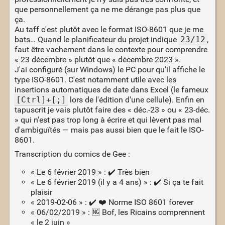
que personnellement ça ne me dérange pas plus que
ça.
Au taff c'est plutôt avec le format ISO-8601 que je me
bats… Quand le planificateur du projet indique
23/12
,
faut être vachement dans le contexte pour comprendre
« 23 décembre » plutôt que « décembre 2023 ».
J'ai configuré (sur Windows) le PC pour qu'il affiche le
type ISO-8601. C'est notamment utile avec les
insertions automatiques de date dans Excel (le fameux
[Ctrl]+[;]
lors de l'édition d'une cellule). Enfin en
tapuscrit je vais plutôt faire des « déc.-23 » ou « 23-déc.
» qui n'est pas trop long à écrire et qui lèvent pas mal
d'ambiguïtés — mais pas aussi bien que le fait le ISO-
8601.
Transcription du comics de Gee :
« Le 6 février 2019 » : ✔️ Très bien
« Le 6 février 2019 (il y a 4 ans) » : ✔️ Si ça te fait
plaisir
« 2019-02-06 » : ✔️ ❤️ Norme ISO 8601 forever
« 06/02/2019 » : 🆖 Bof, les Ricains comprennent
« le 2 juin »