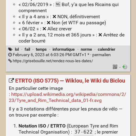
« 02/06/2019 » : 🆖 Bof, y'a que les Ricains qui
comprennent
« Il y a 4 ans » : ❌ NON, définitivement
« 6 février » : ❌ Non (et WTF au passage)
« 06/02 » : ❌ Allez crever
« Il y a 2 ans, 12 mois et 365 jours » : ❌ Arrêtez de
coder bourré
lol
·
fail
·
temps
·
informatique
·
norme
·
calendrier
February 6, 2023 at 6:03:26 PM GMT+1 * ·
permalien
https://grisebouille.net/rendez-nous-les-dates/
·
ETRTO (ISO 5775) — Wiklou, le Wiki du Biclou
En particulier cette image
:
https://upload.wikimedia.org/wikipedia/commons/2/
23/Tyre_and_Rim_Technical_data_01-fr.svg
Il y a 3 notations différentes pour les pneus de vélo —
on trouve par exemple :
Notation ISO / ETRTO
(European Tyre and Rim
Technical Organisation) :
37-622
; le premier