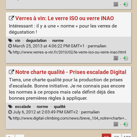
·
Verres à vin: Le verre ISO ou verre INAO
Intéressant : il y a une « norme » pour les verres de
dégustation !
vin
·
degustation
·
norme
March 25, 2013 at 4:06:22 PM GMT+1 ·
permalien
http://www.verres-a-vin.fr/2010/02/le-verre-iso-ou-verre-inao.html
·
Notre charte qualité - Prises escalade Digital
Tiens, une charte qualité pour la production de prises
d'escalade. Bonne initiative. Je ne connais pas encore
les normes à ce propos mais cela définit déjà des
bonnes premières règles à appliquer.
escalade
·
norme
·
qualité
July 6, 2012 at 2:03:49 PM GMT+2 ·
permalien
http://www.digital-climbing.com/news/breve_104_notre+charte+qualite.html
·