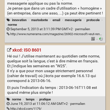
messagerie applique ou pas la norme.
Je pense que dans un cadre d'utilisation « homogène »
(en entreprise, dans une asso, ...) ça peut être pertinent !
innovation
·
mastodonte
·
email
·
messagerie
·
protocole
·
norme
September 5, 2013 at 3:11:39 PM GMT+2 ·
permalien
http://www.numerama.com/magazine/26902-microsoft-veut-rendre-les-e-mails-autodestructibles.html
·
xkcd: ISO 8601
Hé oui ! J'utilise maintenant au quotidien cette norme,
quelque soit la langue, c'est à dire même en français.
Et j'indique les semaines en "W25".
Il n'y a que pour mon usage strictement personnel
(cahier de travail) où j'écris par exemple 16.6.13 qui
correspond à 2013-06-16.
Et puis l'indication du temps : 2013-06-16T11:08 est
quand même plus simple !
norme
·
temps
·
pratique
June 19, 2013 at 11:06:12 AM GMT+2 ·
permalien
http://xkcd.com/1179/