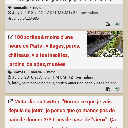
conseils
·
moto
July 9, 2018 at 12:27:37 PM GMT+2 * ·
permalien
/shaare/zZAG3w
·
100 sorties à moins d'une
heure de Paris : villages, parcs,
châteaux, visites insolites,
jardins, balades, musées
sorties
·
balade
·
moto
July 6, 2018 at 7:15:51 PM GMT+2 ·
permalien
http://parisianavores.paris/sorties-autour-de-paris-visites-balades-moins-une-heure/
·
Motardie on Twitter: "Bon vu ce que je vois
depuis qq jours, je pense que ça mange pas de
pain de donner 2/3 trucs de base de "vieux". Ça