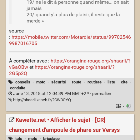
19/ ne le dit à personne quand même... on sait
jamais
20/ quand y'a plus de plaisir, il reste que la
merde »
source
:
https://mobile.twitter.com/Motardie/status/99702546
9987016705
À compléter avec :
https://orangina-rouge.org/shaarli/?
vGaOBw
et
https://orangina-rouge.org/shaarli/?
2G5p2Q
conseils
·
moto
·
sécurité
·
route
·
routiere
·
liste
·
cite
·
conduite
June 13, 2018 at 12:04:39 PM GMT+2 * ·
permalien
http://shaarli.zeseb.fr/?CW3OYQ
·
Kawette.net • Afficher le sujet - [CR]
changement d'ampoule de phare sur Versys
tuto
·
moto
·
bricolage