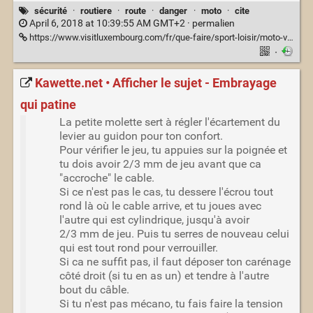
sécurité
·
routiere
·
route
·
danger
·
moto
·
cite
April 6, 2018 at 10:39:55 AM GMT+2 ·
permalien
https://www.visitluxembourg.com/fr/que-faire/sport-loisir/moto-voiture-ancienne-luxembourg
·
Kawette.net • Afficher le sujet - Embrayage
qui patine
La petite molette sert à régler l'écartement du
levier au guidon pour ton confort.
Pour vérifier le jeu, tu appuies sur la poignée et
tu dois avoir 2/3 mm de jeu avant que ca
"accroche" le cable.
Si ce n'est pas le cas, tu dessere l'écrou tout
rond là où le cable arrive, et tu joues avec
l'autre qui est cylindrique, jusqu'à avoir
2/3 mm de jeu. Puis tu serres de nouveau celui
qui est tout rond pour verrouiller.
Si ca ne suffit pas, il faut déposer ton carénage
côté droit (si tu en as un) et tendre à l'autre
bout du câble.
Si tu n'est pas mécano, tu fais faire la tension