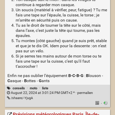
continue à regarder mon casque.
Un soucis (matériel à vérifier, peur, fatigue) ? Tu me
fais une tape sur l’épaule, la cuisse, le torse ; je
m’arrête en sécurité puis on cause.
Tu as le droit de tourner la tête sur le côté, mais
dans l’axe, c’est juste la tête qui tourne, pas les
épaules.
Tu montes (côté gauche) quand je suis prêt, stable
et que je te dis OK. Idem pour la descente : on n’est
pas sur un vélo.
Si je serres tes mains autour de mon torse ou te
fais une tape sur la cuisse, c’est qu’il faut
t’accrocher !
Enfin ne pas oublier l’équipement
B-C-B-G
:
B
louson -
C
asque -
B
ottes -
G
ants
conseils
·
moto
·
liste
August 22, 2024 at 3:01:24 PM GMT+2 * ·
permalien
/shaare/-YjugA
·
Prévisions météorologiques Paris, Île-de-