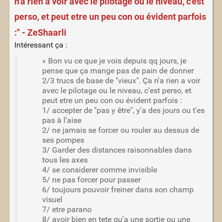
n'a rien a voir avec le pilotage ou le niveau, c'est
perso, et peut etre un peu con ou évident parfois
:" - ZeShaarli
Intéressant ça :
« Bon vu ce que je vois depuis qq jours, je
pense que ça mange pas de pain de donner
2/3 trucs de base de "vieux". Ça n'a rien a voir
avec le pilotage ou le niveau, c'est perso, et
peut etre un peu con ou évident parfois :
1/ accepter de "pas y être", y'a des jours ou t'es
pas à l'aise
2/ ne jamais se forcer ou rouler au dessus de
ses pompes
3/ Garder des distances raisonnables dans
tous les axes
4/ se considerer comme invisible
5/ ne pas forcer pour passer
6/ toujours pouvoir freiner dans son champ
visuel
7/ etre parano
8/ avoir bien en tete qu'a une sortie ou une