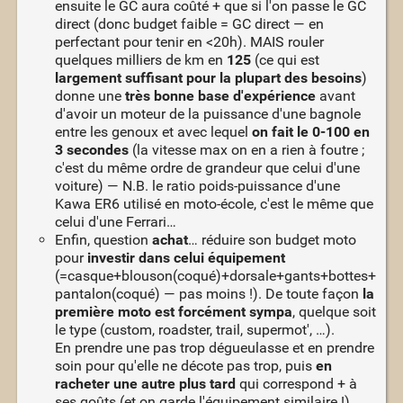
ensuite le GC aura coûté + que si l'on passe le GC
direct (donc budget faible = GC direct — en
perfectant pour tenir en <20h). MAIS rouler
quelques milliers de km en
125
(ce qui est
largement suffisant pour la plupart des besoins
)
donne une
très bonne base d'expérience
avant
d'avoir un moteur de la puissance d'une bagnole
entre les genoux et avec lequel
on fait le 0-100 en
3 secondes
(la vitesse max on en a rien à foutre ;
c'est du même ordre de grandeur que celui d'une
voiture) — N.B. le ratio poids-puissance d'une
Kawa ER6 utilisé en moto-école, c'est le même que
celui d'une Ferrari…
Enfin, question
achat
… réduire son budget moto
pour
investir dans celui équipement
(=casque+blouson(coqué)+dorsale+gants+bottes+
pantalon(coqué) — pas moins !). De toute façon
la
première moto est forcément sympa
, quelque soit
le type (custom, roadster, trail, supermot', …).
En prendre une pas trop dégueulasse et en prendre
soin pour qu'elle ne décote pas trop, puis
en
racheter une autre plus tard
qui correspond + à
ses goûts (et on garde l'équipement similaire !).