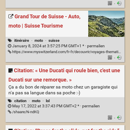
·
Grand Tour de Suisse - Auto,
moto | Suisse Tourisme
itinéraire
·
moto
·
suisse
January 8, 2024 at 3:57:25 PM GMT+1 * ·
permalien
https://www.myswitzerland.com/fr-fr/decouvrir/voyages-thematiques/auto-moto-grand-tour/
·
Citation: « Une Ducati qui roule bien, c'est une
Ducati sur une remorque. »
Ça a du bon de réparer sa moto chez un garagiste qui
n'a pas sa langue dans sa poche :-)
citation
·
moto
·
lol
May 17, 2022 at 3:37:43 PM GMT+2 * ·
permalien
/shaare/N-ndKQ
·