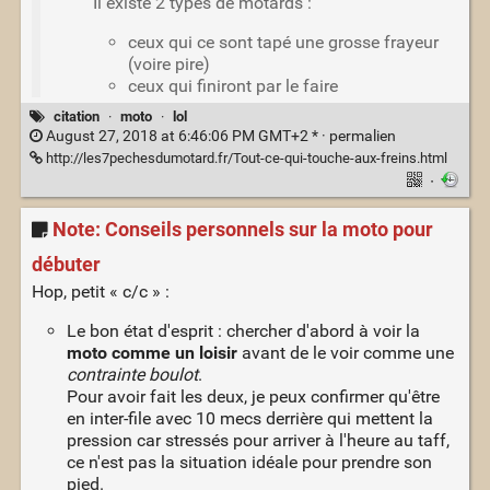
Il existe 2 types de motards :
ceux qui ce sont tapé une grosse frayeur
(voire pire)
ceux qui finiront par le faire
citation
·
moto
·
lol
August 27, 2018 at 6:46:06 PM GMT+2 * ·
permalien
http://les7pechesdumotard.fr/Tout-ce-qui-touche-aux-freins.html
·
Note: Conseils personnels sur la moto pour
débuter
Hop, petit « c/c » :
Le bon état d'esprit : chercher d'abord à voir la
moto comme un loisir
avant de le voir comme une
contrainte boulot
.
Pour avoir fait les deux, je peux confirmer qu'être
en inter-file avec 10 mecs derrière qui mettent la
pression car stressés pour arriver à l'heure au taff,
ce n'est pas la situation idéale pour prendre son
pied.