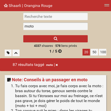
Shaarli ¦ Orangina Rouge
Nuage de tags
Mur d'images
Quotidien
► Jouer
Type 1 or more
characters for
results.
4337
shaares ·
578
liens privés
1 / 5
20
50
100
87 résultats taggé
moto
Note: Conseils à un passager en moto
Tu fais corps avec moi, je fais corps avec la moto :
bras autour du torse, genoux serrés contre le
bassin. Si tu t’écrases sur moi au freinage, ce n’est
pas grave, je dois gérer le poids de tout le monde
(moto + toi + moi)
Ton casque suit le mien : dans les virages tu