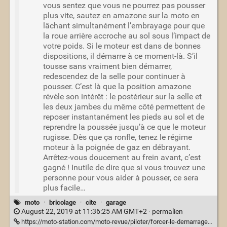
vous sentez que vous ne pourrez pas pousser
plus vite, sautez en amazone sur la moto en
lâchant simultanément l’embrayage pour que
la roue arrière accroche au sol sous l’impact de
votre poids. Si le moteur est dans de bonnes
dispositions, il démarre à ce moment-là. S’il
tousse sans vraiment bien démarrer,
redescendez de la selle pour continuer à
pousser. C’est là que la position amazone
révèle son intérêt : le postérieur sur la selle et
les deux jambes du même côté permettent de
reposer instantanément les pieds au sol et de
reprendre la poussée jusqu’à ce que le moteur
rugisse. Dès que ça ronfle, tenez le régime
moteur à la poignée de gaz en débrayant.
Arrêtez-vous doucement au frein avant, c’est
gagné ! Inutile de dire que si vous trouvez une
personne pour vous aider à pousser, ce sera
plus facile…
moto
·
bricolage
·
cite
·
garage
August 22, 2019 at 11:36:25 AM GMT+2 ·
permalien
https://moto-station.com/moto-revue/piloter/forcer-le-demarrage-d-une-moto/221389