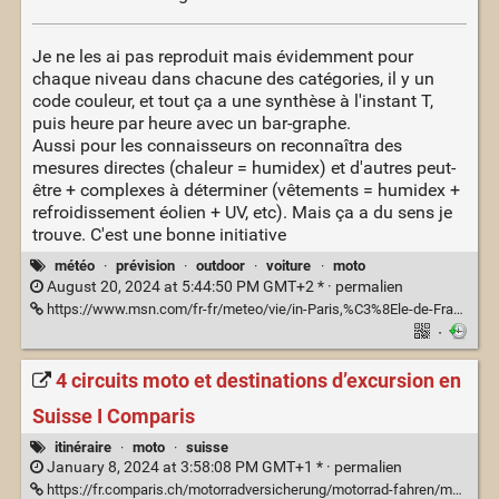
Je ne les ai pas reproduit mais évidemment pour
chaque niveau dans chacune des catégories, il y un
code couleur, et tout ça a une synthèse à l'instant T,
puis heure par heure avec un bar-graphe.
Aussi pour les connaisseurs on reconnaîtra des
mesures directes (chaleur = humidex) et d'autres peut-
être + complexes à déterminer (vêtements = humidex +
refroidissement éolien + UV, etc). Mais ça a du sens je
trouve. C'est une bonne initiative
météo
·
prévision
·
outdoor
·
voiture
·
moto
August 20, 2024 at 5:44:50 PM GMT+2 * ·
permalien
https://www.msn.com/fr-fr/meteo/vie/in-Paris,%C3%8Ele-de-France
·
4 circuits moto et destinations d’excursion en
Suisse I Comparis
itinéraire
·
moto
·
suisse
January 8, 2024 at 3:58:08 PM GMT+1 * ·
permalien
https://fr.comparis.ch/motorradversicherung/motorrad-fahren/motorradtouren