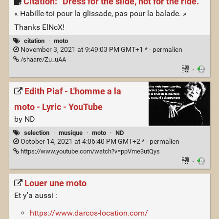
Citation: “Dress for the slide, not for the ride.”
« Habille-toi pour la glissade, pas pour la balade. »
Thanks ElNcX!
citation
·
moto
November 3, 2021 at 9:49:03 PM GMT+1 * ·
permalien
/shaare/Zu_uAA
·
Edith Piaf - L'homme a la
moto - Lyric - YouTube
by ND
selection
·
musique
·
moto
·
ND
October 14, 2021 at 4:06:40 PM GMT+2 * ·
permalien
https://www.youtube.com/watch?v=ppVme3utQys
·
Louer une moto
Et y'a aussi :
https://www.darcos-location.com/