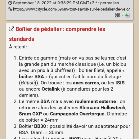
September 18, 2022 at 9:38:29 PM GMT+2 * ·
permalien
https://www.citycle.com/59689-tout-savoir-sur-le-pedalier-de-velo/
·
Boîtier de pédalier : comprendre les
standards
À retenir :
Entrée de gamme (mais on va pas se leurrer, c'est
la grande part du marché classique (i.e. un biclou
avec un prix à 3 chiffres)) : boîtier fileté, appelé «
boîtier BSA
» (qui est en fait le nom du filetage
(
British
)). On trouve : les
axes carrés
, ou les
ISIS
ou encore
Octalink
(à cannelures pour les 2
derniers).
Le même
BSA
mais avec
roulement externe
: on
retrouve alors les systèmes
Shimano Hollowtech
,
Sram GXP
ou
Campagnolo Overtorque
. Diamètre
de boîtier = 24mm
Boîtier
BB30
: possibilité davoir un adaptateur pour
BSA. Diam. = 30mm.
Les autres bizarreries :
PF30
pour _Pressfit 30
;