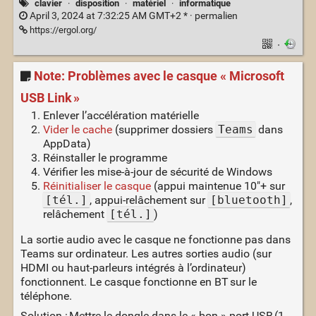
clavier
·
disposition
·
matériel
·
informatique
April 3, 2024 at 7:32:25 AM GMT+2 * ·
permalien
https://ergol.org/
·
Note: Problèmes avec le casque « Microsoft
USB Link »
Enlever l’accélération matérielle
Vider le cache
(supprimer dossiers
Teams
dans
AppData)
Réinstaller le programme
Vérifier les mise-à-jour de sécurité de Windows
Réinitialiser le casque
(appui maintenue 10"+ sur
[tél.]
, appui-relâchement sur
[bluetooth]
,
relâchement
[tél.]
)
La sortie audio avec le casque ne fonctionne pas dans
Teams sur ordinateur. Les autres sorties audio (sur
HDMI ou haut-parleurs intégrés à l’ordinateur)
fonctionnent. Le casque fonctionne en BT sur le
téléphone.
Solution : Mettre le dongle dans le « bon » port USB (1