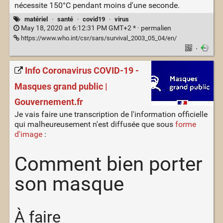
nécessite 150°C pendant moins d'une seconde.
matériel
·
santé
·
covid19
·
virus
May 18, 2020 at 6:12:31 PM GMT+2 * ·
permalien
https://www.who.int/csr/sars/survival_2003_05_04/en/
·
Info Coronavirus COVID-19 -
Masques grand public |
Gouvernement.fr
Je vais faire une transcription de l'information officielle
qui malheureusement n'est diffusée que sous
forme
d'image
:
Comment bien porter
son masque
À faire