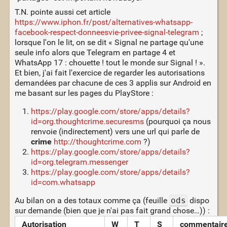
T.N. pointe aussi cet article
https://www.iphon.fr/post/alternatives-whatsapp-
facebook-respect-donneesvie-privee-signal-telegram
;
lorsque l'on le lit, on se dit « Signal ne partage qu'une
seule info alors que Telegram en partage 4 et
WhatsApp 17 : chouette ! tout le monde sur Signal ! ».
Et bien, j'ai fait l'exercice de regarder les autorisations
demandées par chacune de ces 3 applis sur Android en
me basant sur les pages du PlayStore :
https://play.google.com/store/apps/details?
id=org.thoughtcrime.securesms
(pourquoi ça nous
renvoie (indirectement) vers une url qui parle de
crime
http://thoughtcrime.com
?)
https://play.google.com/store/apps/details?
id=org.telegram.messenger
https://play.google.com/store/apps/details?
id=com.whatsapp
Au bilan on a des totaux comme ça (feuille
ods
dispo
sur demande (bien que je n'ai pas fait grand chose…)) :
Autorisation
W
T
S
commentair