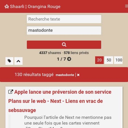
Shaarli ¦ Orangina Rouge
Nuage de tags
Mur d'images
Quotidien
► Jouer
Type 1 or more
characters for
results.
4337
shaares ·
578
liens privés
1 / 7
20
50
100
130 résultats taggé
mastodonte
Apple lance une préversion de son service
Plans sur le web - Next - Liens en vrac de
sebsauvage
Pourquoi l'article de Next ne mentionne pas
une seule fois que les cartes viennent