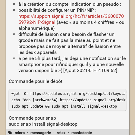
à la création du compte, indication d'un pseudo ;
possibilité de configurer un PIN/NIP :
https://support.signal.org/hc/fr/articles/3600070
59792-NIP-Signal
(avec « au moins 4 chiffres » ou
alphanumérique)
difficulté de liaison car a besoin de flasher un
qrcode mais ne fait pas la mise au point et ne
propose pas de moyen alternatif de liaison entre
les deux appareils
à peine 5h plus tard, j'ai déjà une notification sur le
smartphone pour m'indiquer qu'il y a une nouvelle
version disponible :-( [Ajout 2021-01-14T09:52]
Commande pour le dépôt
wget -O- https://updates.signal.org/desktop/apt/keys.asc | 
echo "deb [arch=amd64] https://updates.signal.org/desktop/a
sudo apt update && sudo apt install signal-desktop
Commande pour snap
sudo snap install signal-desktop
micro
·
messagerie
·
retex
·
mastodonte