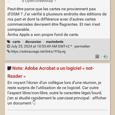
d'OpenStreetMap ?
Peut-être parce que les cartes ne proviennent pas
d'OSM ? J'ai vérifié à plusieurs endroits des éditions de
ma part et dont la différence avec d'autres cartes
commerciales devraient être flagrantes. Et rien n'est
comparable.
Àmha Apple a son propre fond de carte.
carto
·
discussion
·
mastodonte
July 25, 2024 at 10:53:49 AM GMT+2 * ·
permalien
https://sebsauvage.net/links/?F5q-eg
·
Note: Adobe Acrobat a un logiciel « not-
Reader »
En voyant l’écran d’un collègue lors d’une réunion, je
reste surpris de l’utilisation de ce logiciel. Car outre
l’aspect libre/non-libre, outre le caractère léger/lourd,
j’en ai étudié rapidement le
use-case
principal : afficher
un document 👇