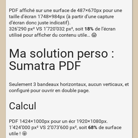
PDF affiché sur une surface de 487×670px pour une
taille d’écran 1748×984px (à partir d’une capture
d’écran donc juste indicatif).
326’290 px² VS 1’720’032 px², soit
18%
de l’écran
utilisé pour afficher du contenu utile… 😱
Ma solution perso :
Sumatra PDF
Seulement 3 bandeaux horizontaux, aucun verticaux, et
configuré pour ouvrir en double page.
Calcul
PDF 1424×1000px pour un écr 1920×1080px.
1’424’000 px² VS 2’073’600 px², soit
68%
de surface
utile ! 🤩