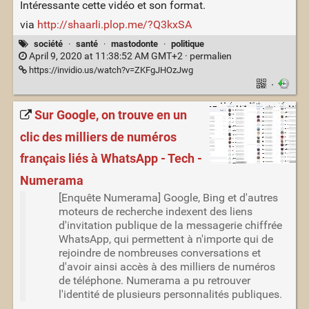
Intéressante cette vidéo et son format.
via
http://shaarli.plop.me/?Q3kxSA
société
·
santé
·
mastodonte
·
politique
April 9, 2020 at 11:38:52 AM GMT+2 ·
permalien
https://invidio.us/watch?v=ZKFgJHOzJwg
·
Sur Google, on trouve en un
clic des milliers de numéros
français liés à WhatsApp - Tech -
Numerama
[Enquête Numerama] Google, Bing et d'autres
moteurs de recherche indexent des liens
d'invitation publique de la messagerie chiffrée
WhatsApp, qui permettent à n'importe qui de
rejoindre de nombreuses conversations et
d'avoir ainsi accès à des milliers de numéros
de téléphone. Numerama a pu retrouver
l'identité de plusieurs personnalités publiques.