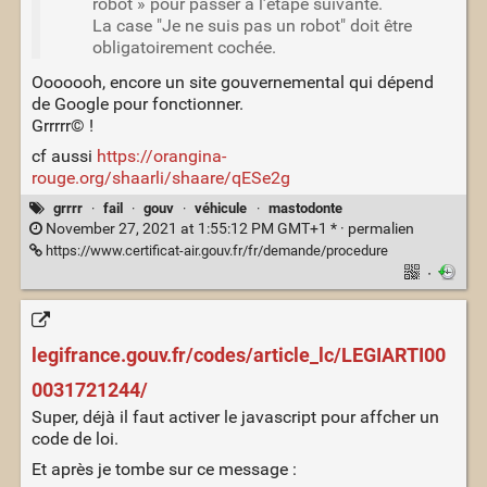
robot » pour passer à l’étape suivante.
La case "Je ne suis pas un robot" doit être
obligatoirement cochée.
Ooooooh, encore un site gouvernemental qui dépend
de Google pour fonctionner.
Grrrrr© !
cf aussi
https://orangina-
rouge.org/shaarli/shaare/qESe2g
grrrr
·
fail
·
gouv
·
véhicule
·
mastodonte
November 27, 2021 at 1:55:12 PM GMT+1 * ·
permalien
https://www.certificat-air.gouv.fr/fr/demande/procedure
·
legifrance.gouv.fr/codes/article_lc/LEGIARTI00
0031721244/
Super, déjà il faut activer le javascript pour affcher un
code de loi.
Et après je tombe sur ce message :