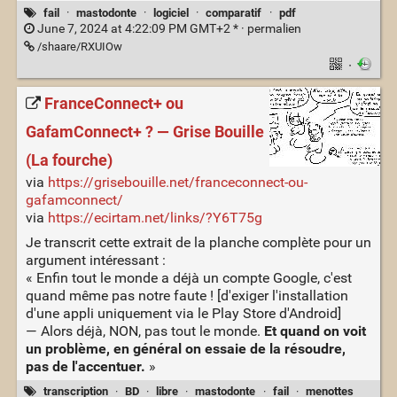
fail
·
mastodonte
·
logiciel
·
comparatif
·
pdf
June 7, 2024 at 4:22:09 PM GMT+2 * ·
permalien
/shaare/RXUIOw
·
FranceConnect+ ou
GafamConnect+ ? — Grise Bouille
(La fourche)
via
https://grisebouille.net/franceconnect-ou-
gafamconnect/
via
https://ecirtam.net/links/?Y6T75g
Je transcrit cette extrait de la planche complète pour un
argument intéressant :
« Enfin tout le monde a déjà un compte Google, c'est
quand même pas notre faute ! [d'exiger l'installation
d'une appli uniquement via le Play Store d'Android]
— Alors déjà, NON, pas tout le monde.
Et quand on voit
un problème, en général on essaie de la résoudre,
pas de l'accentuer.
»
transcription
·
BD
·
libre
·
mastodonte
·
fail
·
menottes