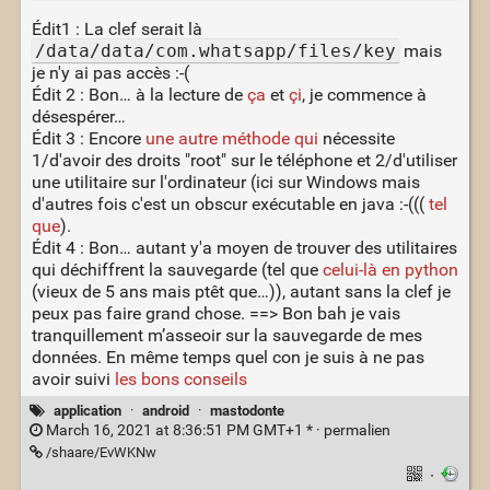
Édit1 : La clef serait là
/data/data/com.whatsapp/files/key
mais
je n'y ai pas accès :-(
Édit 2 : Bon… à la lecture de
ça
et
çi
, je commence à
désespérer…
Édit 3 : Encore
une autre méthode qui
nécessite
1/d'avoir des droits "root" sur le téléphone et 2/d'utiliser
une utilitaire sur l'ordinateur (ici sur Windows mais
d'autres fois c'est un obscur exécutable en java :-(((
tel
que
).
Édit 4 : Bon… autant y'a moyen de trouver des utilitaires
qui déchiffrent la sauvegarde (tel que
celui-là en python
(vieux de 5 ans mais ptêt que…)), autant sans la clef je
peux pas faire grand chose. ==> Bon bah je vais
tranquillement m’asseoir sur la sauvegarde de mes
données. En même temps quel con je suis à ne pas
avoir suivi
les bons conseils
application
·
android
·
mastodonte
March 16, 2021 at 8:36:51 PM GMT+1 * ·
permalien
/shaare/EvWKNw
·