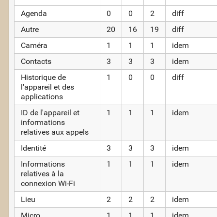
Agenda
0
0
2
diff
Autre
20
16
19
diff
Caméra
1
1
1
idem
Contacts
3
3
3
idem
Historique de
1
0
0
diff
l'appareil et des
applications
ID de l'appareil et
1
1
1
idem
informations
relatives aux appels
Identité
3
3
3
idem
Informations
1
1
1
idem
relatives à la
connexion Wi-Fi
Lieu
2
2
2
idem
Micro
1
1
1
idem