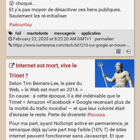
😲 choqué...
Et y'a pas moyen de désactiver ces liens publiques.
Seulement les ré-initialiser.
#sécuritay
fail
·
mastodonte
·
messagerie
·
application
February 22, 2020 at 8:22:20 AM GMT+1 ·
permalien
https://www.numerama.com/tech/607210-sur-google-on-trouve-en-un-clic-des-milliers-de-numeros-francais-lies-a-whatsapp.html
·
Internet est mort, vive le
Trinet ?
Selon Tim Berners-Lee, le père du
Web, « le Web est mort en 2014. »
En cause : à cette époque, il a été indéniable que le
Trinet = Amazon +Facebook + Google recensait plus de
la moitié du trafic mondial — et que leur volonté était
d'écraser le reste. Perte de diversité
#toussa
.
Pour ma part, ayant NoScript activé en permanence, je
remarque déjà qu'une part trop faible (10% ?) de sites
internet peuvent fonctionner sans Javascript. Et que