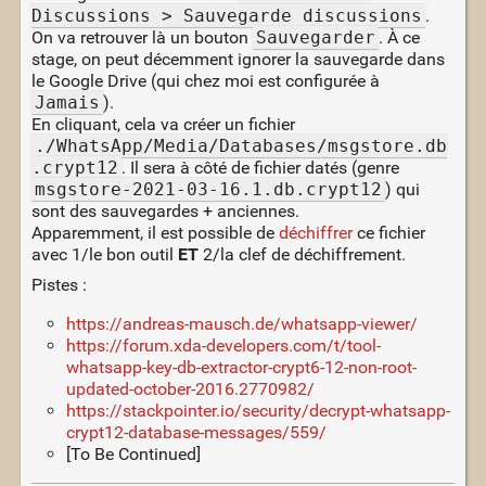
Discussions > Sauvegarde discussions
.
On va retrouver là un bouton
Sauvegarder
. À ce
stage, on peut décemment ignorer la sauvegarde dans
le Google Drive (qui chez moi est configurée à
Jamais
).
En cliquant, cela va créer un fichier
./WhatsApp/Media/Databases/msgstore.db
.crypt12
. Il sera à côté de fichier datés (genre
msgstore-2021-03-16.1.db.crypt12
) qui
sont des sauvegardes + anciennes.
Apparemment, il est possible de
déchiffrer
ce fichier
avec 1/le bon outil
ET
2/la clef de déchiffrement.
Pistes :
https://andreas-mausch.de/whatsapp-viewer/
https://forum.xda-developers.com/t/tool-
whatsapp-key-db-extractor-crypt6-12-non-root-
updated-october-2016.2770982/
https://stackpointer.io/security/decrypt-whatsapp-
crypt12-database-messages/559/
[To Be Continued]