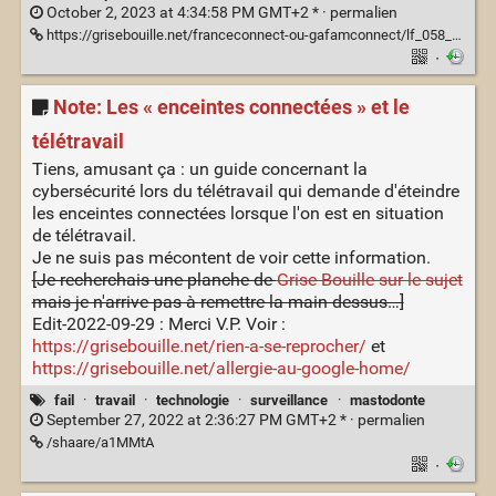
October 2, 2023 at 4:34:58 PM GMT+2 * ·
permalien
https://grisebouille.net/franceconnect-ou-gafamconnect/lf_058_14.png
·
Note: Les « enceintes connectées » et le
télétravail
Tiens, amusant ça : un guide concernant la
cybersécurité lors du télétravail qui demande d'éteindre
les enceintes connectées lorsque l'on est en situation
de télétravail.
Je ne suis pas mécontent de voir cette information.
[Je recherchais une planche de
Grise Bouille sur le sujet
mais je n'arrive pas à remettre la main dessus…]
Edit-2022-09-29 : Merci V.P. Voir :
https://grisebouille.net/rien-a-se-reprocher/
et
https://grisebouille.net/allergie-au-google-home/
fail
·
travail
·
technologie
·
surveillance
·
mastodonte
September 27, 2022 at 2:36:27 PM GMT+2 * ·
permalien
/shaare/a1MMtA
·