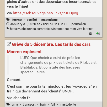
pleins d'autres ont des dépendances incontournables
vers le Trinet
via
https://sebsauvage.net/links/?JFHpvg
internet
·
société
·
mastodonte
January 31, 2020 at 7:09:15 PM GMT+1 ·
permalien
https://usbeketrica.com/article/internet-est-mort-vive-le-trinet
·
Grève du 5 décembre. Les tarifs des cars
Macron explosent
L’UFC-Que choisir a suivi de près les
changements de prix des tickets de Flixbus et
Blablabus. Et constaté des hausses
spectaculaires.
Gerbant.
C'est comme pour la terminologie : les "voyageurs" en
train qui deviennent des "clients" SNCF...
Via shaarlo.fr
grrrr
·
transport
·
train
·
fail
·
mastodonte