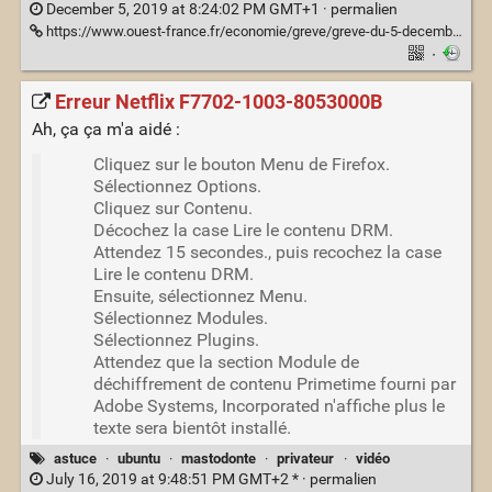
December 5, 2019 at 8:24:02 PM GMT+1 ·
permalien
https://www.ouest-france.fr/economie/greve/greve-du-5-decembre-les-tarifs-des-cars-macron-explosent-6640066
·
Erreur Netflix F7702-1003-8053000B
Ah, ça ça m'a aidé :
Cliquez sur le bouton Menu de Firefox.
Sélectionnez Options.
Cliquez sur Contenu.
Décochez la case Lire le contenu DRM.
Attendez 15 secondes., puis recochez la case
Lire le contenu DRM.
Ensuite, sélectionnez Menu.
Sélectionnez Modules.
Sélectionnez Plugins.
Attendez que la section Module de
déchiffrement de contenu Primetime fourni par
Adobe Systems, Incorporated n'affiche plus le
texte sera bientôt installé.
astuce
·
ubuntu
·
mastodonte
·
privateur
·
vidéo
July 16, 2019 at 9:48:51 PM GMT+2 * ·
permalien