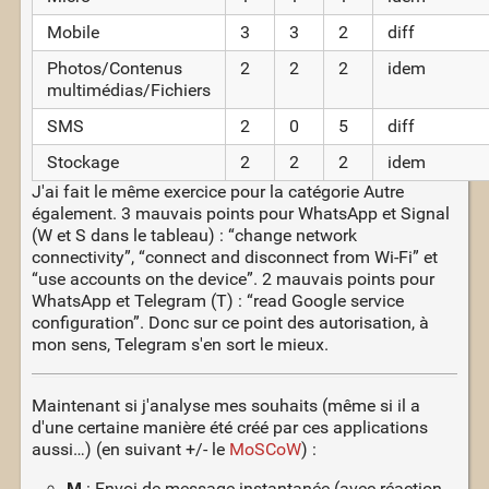
Mobile
3
3
2
diff
Photos/Contenus
2
2
2
idem
multimédias/Fichiers
SMS
2
0
5
diff
Stockage
2
2
2
idem
J'ai fait le même exercice pour la catégorie Autre
également. 3 mauvais points pour WhatsApp et Signal
(W et S dans le tableau) : “change network
connectivity”, “connect and disconnect from Wi-Fi” et
“use accounts on the device”. 2 mauvais points pour
WhatsApp et Telegram (T) : “read Google service
configuration”. Donc sur ce point des autorisation, à
mon sens, Telegram s'en sort le mieux.
Maintenant si j'analyse mes souhaits (même si il a
d'une certaine manière été créé par ces applications
aussi…) (en suivant +/- le
MoSCoW
) :
M
: Envoi de message instantanée (avec réaction,