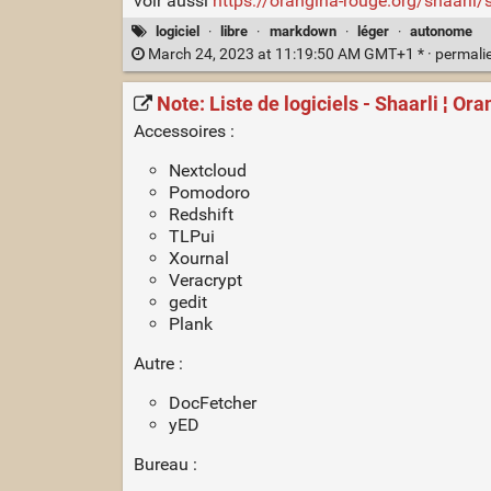
voir aussi
https://orangina-rouge.org/shaarl
logiciel
·
libre
·
markdown
·
léger
·
autonome
March 24, 2023 at 11:19:50 AM GMT+1 * ·
permali
Note: Liste de logiciels - Shaarli ¦ O
Accessoires :
Nextcloud
Pomodoro
Redshift
TLPui
Xournal
Veracrypt
gedit
Plank
Autre :
DocFetcher
yED
Bureau :