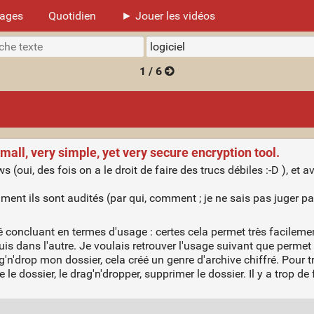
mages
Quotidien
► Jouer les vidéos
1 / 6
mall, very simple, yet very secure encryption tool.
 (oui, des fois on a le droit de faire des trucs débiles :-D ), et a
ent ils sont audités (par qui, comment ; je ne sais pas juger pa
é concluant en termes d'usage : certes cela permet très facilemen
uis dans l'autre. Je voulais retrouver l'usage suivant que permet Ve
g'n'drop mon dossier, cela créé un genre d'archive chiffré. Pour trav
re le dossier, le drag'n'dropper, supprimer le dossier. Il y a trop de