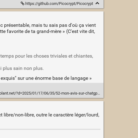
https://github.com/Picocrypt/Picocrypt
uc présentable, mais tu sais pas d'où ça vient
te favorite de ta grand-mère » (C'est vite dit,
temps pour les choses triviales et chiantes,
i plus sain non plus.
e exquis" sur une énorme base de langage »
et/?d=2025/01/17/06/35/52-mon-avis-sur-chatgpt-et-les-autres-ia-generatives
t libre/non-libre, outre le caractère léger/lourd,