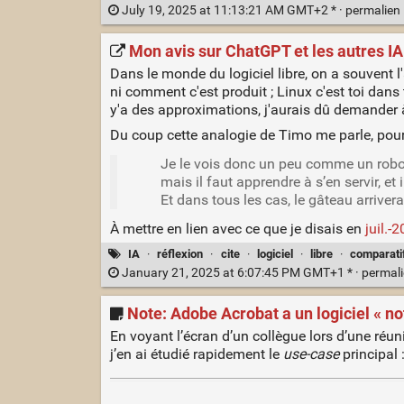
July 19, 2025 at 11:13:21 AM GMT+2 * ·
permalien
Mon avis sur ChatGPT et les autres IA
Dans le monde du logiciel libre, on a souvent l
ni comment c'est produit ; Linux c'est toi dans 
y'a des approximations, j'aurais dû demander 
Du coup cette analogie de Timo me parle, pour 
Je le vois donc un peu comme un robot 
mais il faut apprendre à s’en servir, et 
Et dans tous les cas, le gâteau arriver
À mettre en lien avec ce que je disais en
juil.-
IA
·
réflexion
·
cite
·
logiciel
·
libre
·
comparati
January 21, 2025 at 6:07:45 PM GMT+1 * ·
permal
Note: Adobe Acrobat a un logiciel « n
En voyant l’écran d’un collègue lors d’une réunion
j’en ai étudié rapidement le
use-case
principal 