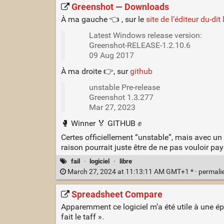
Greenshot — Downloads
À ma gauche 👈 , sur le
site de l’éditeur du-dit 
Latest Windows release version:
Greenshot-RELEASE-1.2.10.6
09 Aug 2017
À ma droite 👉, sur
github
unstable Pre-release
Greenshot 1.3.277
Mar 27, 2023
🥊 Winner 🏅 GITHUB ✊
Certes officiellement “unstable”, mais avec un
raison pourrait juste être de ne pas vouloir paye
fail
·
logiciel
·
libre
March 27, 2024 at 11:13:11 AM GMT+1 * ·
permali
Spreadsheet Compare
Apparemment ce logiciel m’a été utile à une 
fait le taff ».