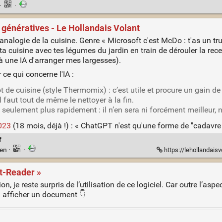
·
·
 génératives - Le Hollandais Volant
'analogie de la cuisine. Genre « Microsoft c'est McDo : t'as un tr
ta cuisine avec tes légumes du jardin en train de dérouler la recet
à une IA d'arranger mes largesses).
ce qui concerne l'IA :
de cuisine (style Thermomix) : c’est utile et procure un gain de 
il faut tout de même le nettoyer à la fin.
a seulement plus rapidement : il n’en sera ni forcément meilleur, n
2023
(18 mois, déjà !) : « ChatGPT n'est qu'une forme de "cadavr
f
ien
·
·
https://lehollandaisvolant.n
ot-Reader »
, je reste surpris de l’utilisation de ce logiciel. Car outre l’aspec
: afficher un document 👇