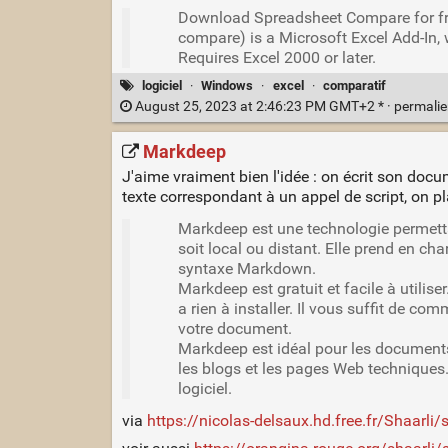
Download Spreadsheet Compare for fre
compare) is a Microsoft Excel Add-In, 
Requires Excel 2000 or later.
logiciel
·
Windows
·
excel
·
comparatif
August 25, 2023 at 2:46:23 PM GMT+2 * ·
permali
Markdeep
J'aime vraiment bien l'idée : on écrit son do
texte correspondant à un appel de script, on p
Markdeep est une technologie permettan
soit local ou distant. Elle prend en ch
syntaxe Markdown.
Markdeep est gratuit et facile à utilise
a rien à installer. Il vous suffit de co
votre document.
Markdeep est idéal pour les documents 
les blogs et les pages Web techniques
logiciel.
via
https://nicolas-delsaux.hd.free.fr/Shaarl