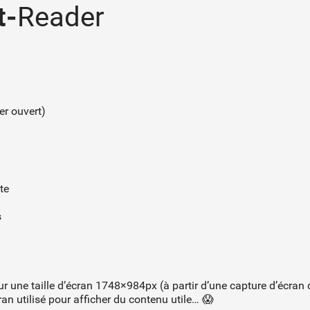
t-
Reader
er ouvert)
te
s
une taille d’écran 1748×984px (à partir d’une capture d’écran d
ran utilisé pour afficher du contenu utile… 😱