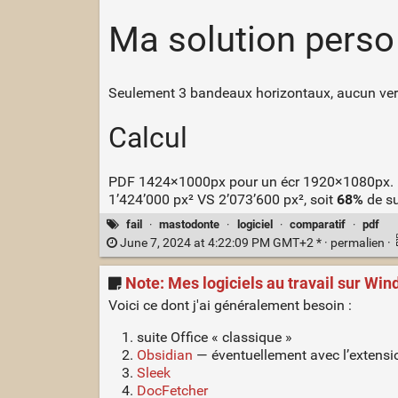
Ma solution perso
Seulement 3 bandeaux horizontaux, aucun verti
Calcul
PDF 1424×1000px pour un écr 1920×1080px.
1’424’000 px² VS 2’073’600 px², soit
68%
de su
fail
·
mastodonte
·
logiciel
·
comparatif
·
pdf
June 7, 2024 at 4:22:09 PM GMT+2 * ·
permalien
·
Note: Mes logiciels au travail sur Wi
Voici ce dont j'ai généralement besoin :
suite Office « classique »
Obsidian
— éventuellement avec l’extens
Sleek
DocFetcher