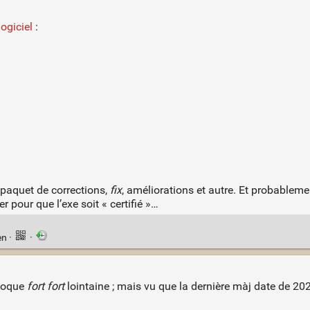
logiciel
:
 paquet de corrections,
fix
, améliorations et autre. Et probableme
r pour que l’exe soit « certifié »…
en
·
·
époque
fort fort
lointaine ; mais vu que la dernière màj date de 20