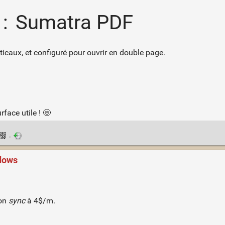
 : Sumatra PDF
caux, et configuré pour ouvrir en double page.
rface utile ! 🤩
·
ndows
ion
sync
à 4$/m.