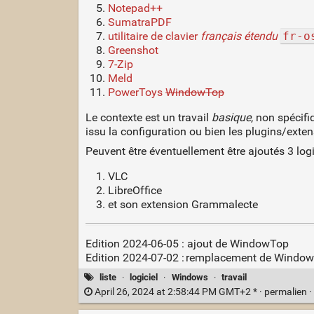
Notepad++
SumatraPDF
utilitaire de clavier
français étendu
fr-o
Greenshot
7-Zip
Meld
PowerToys
WindowTop
Le contexte est un travail
basique
, non spécifi
issu la configuration ou bien les plugins/extens
Peuvent être éventuellement être ajoutés 3 logi
VLC
LibreOffice
et son extension Grammalecte
Edition 2024-06-05 : ajout de WindowTop
Edition 2024-07-02 : remplacement de Window
liste
·
logiciel
·
Windows
·
travail
April 26, 2024 at 2:58:44 PM GMT+2 * ·
permalien
·