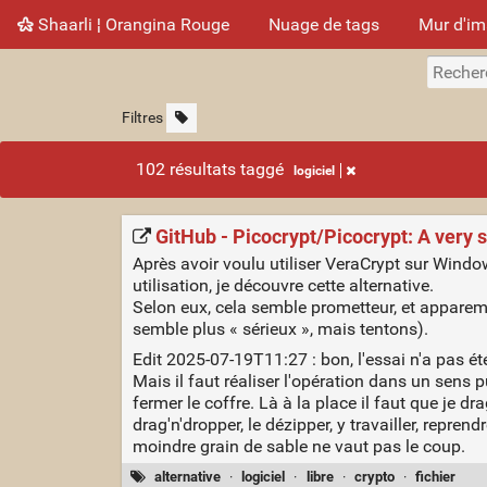
Shaarli ¦ Orangina Rouge
Nuage de tags
Mur d'i
Filtres
102 résultats taggé
logiciel
GitHub - Picocrypt/Picocrypt: A very s
Après avoir voulu utiliser VeraCrypt sur Windows
utilisation, je découvre cette alternative.
Selon eux, cela semble prometteur, et apparemm
semble plus « sérieux », mais tentons).
Edit 2025-07-19T11:27 : bon, l'essai n'a pas ét
Mais il faut réaliser l'opération dans un sens p
fermer le coffre. Là à la place il faut que je dra
drag'n'dropper, le dézipper, y travailler, reprend
moindre grain de sable ne vaut pas le coup.
alternative
·
logiciel
·
libre
·
crypto
·
fichier