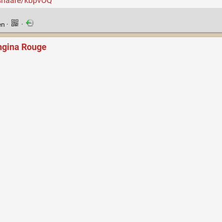
i/shaare/kbpvOQ
en
·
·
rangina Rouge