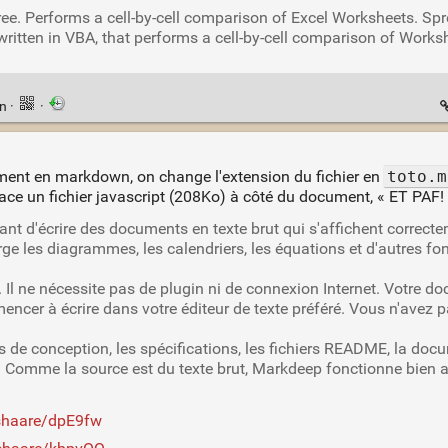
e. Performs a cell-by-cell comparison of Excel Worksheets. Sp
written in VBA, that performs a cell-by-cell comparison of Work
en
·
·
cument en markdown, on change l'extension du fichier en
toto.m
lace un fichier javascript (208Ko) à côté du document, « ET PAF! 
t d'écrire des documents en texte brut qui s'affichent correcte
arge les diagrammes, les calendriers, les équations et d'autres fo
r. Il ne nécessite pas de plugin ni de connexion Internet. Votre d
mmencer à écrire dans votre éditeur de texte préféré. Vous n'avez p
de conception, les spécifications, les fichiers README, la docum
. Comme la source est du texte brut, Markdeep fonctionne bien 
i/shaare/dpE9fw