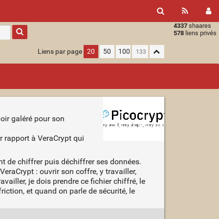
4337
shaares
Type 1 or
578
liens privés
more
characters
Liens par page
20
50
100
for
results.
voir galéré pour son
r rapport à VeraCrypt qui
t de chiffrer puis déchiffrer ses données.
raCrypt : ouvrir son coffre, y travailler,
ailler, je dois prendre ce fichier chiffré, le
 friction, et quand on parle de sécurité, le