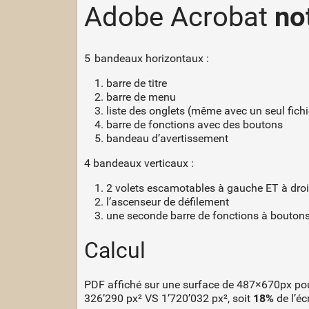
Adobe Acrobat
no
5 bandeaux horizontaux :
barre de titre
barre de menu
liste des onglets (même avec un seul fichi
barre de fonctions avec des boutons
bandeau d’avertissement
4 bandeaux verticaux :
2 volets escamotables à gauche ET à droi
l’ascenseur de défilement
une seconde barre de fonctions à bouton
Calcul
PDF affiché sur une surface de 487×670px pour 
326’290 px² VS 1’720’032 px², soit
18%
de l’éc