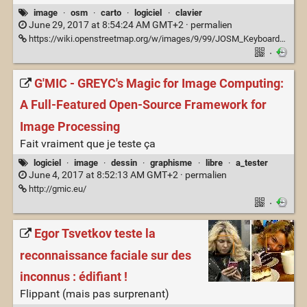
image
·
osm
·
carto
·
logiciel
·
clavier
June 29, 2017 at 8:54:24 AM GMT+2 ·
permalien
https://wiki.openstreetmap.org/w/images/9/99/JOSM_Keyboard_shortcuts_cheat_sheet.png
·
G'MIC - GREYC's Magic for Image Computing:
A Full-Featured Open-Source Framework for
Image Processing
Fait vraiment que je teste ça
logiciel
·
image
·
dessin
·
graphisme
·
libre
·
a_tester
June 4, 2017 at 8:52:13 AM GMT+2 ·
permalien
http://gmic.eu/
·
Egor Tsvetkov teste la
reconnaissance faciale sur des
inconnus : édifiant !
Flippant (mais pas surprenant)