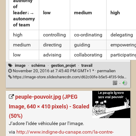
authority
of
leader↓→
low
medium
high
autonomy
of team
high
controlling
co-ordinating
delegating
medium
directing
guiding
empowerin
low
advising
collaborating
participatin
image
·
schéma
·
gestion_projet
·
travail
November 20, 2016 at 7:45:40 PM GMT+1 * ·
permalien
https://image-store.slidesharecdn.com/d62c00fe-b5e5-4f35-9da9-513a87fffbc3-large.png
·
peuple-pouvoir.jpg (JPEG
Image, 640 × 410 pixels) - Scaled
(50%)
J'adore l'idée véhiculée par l'image.
via
http://www.indigne-du-canape.com/la-contre-