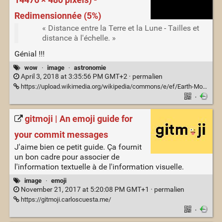
14476 × 480 pixels) -
Redimensionnée (5%)
« Distance entre la Terre et la Lune - Tailles et
distance à l'échelle. »
Génial !!!
wow
·
image
·
astronomie
April 3, 2018 at 3:35:56 PM GMT+2 ·
permalien
https://upload.wikimedia.org/wikipedia/commons/e/ef/Earth-Moon.png?uselang=fr
·
gitmoji | An emoji guide for
your commit messages
J'aime bien ce petit guide. Ça fournit
un bon cadre pour associer de
l'information textuelle à de l'information visuelle.
image
·
emoji
November 21, 2017 at 5:20:08 PM GMT+1 ·
permalien
https://gitmoji.carloscuesta.me/
·