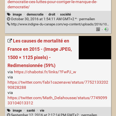
democratie-ces-luttes-pour-corriger-le-manque-de-
democratie/
image
·
democratie
·
droit
·
société
October 30, 2016 at 1:54:11 AM GMT+2 * ·
permalien
http://www.indigne-du-canape.com/wp-content/uploads/2016/10/peuple-pouvoir.jpg
·
Les causes de mortalité en
France en 2015 - (Image JPEG,
1500 × 1125 pixels) -
Redimensionnée (59%)
via
https://chabotsi.fr/links/?FwPJ_w
via
https://twitter.com/fabi1cazenave/status/7752133202
90828288
via
https://twitter.com/Math_Delahousse/status/7749099
33104013312
image
·
santé
·
vie
September 12, 2016 at 2:17:14 PM GMT+2 ·
permalien