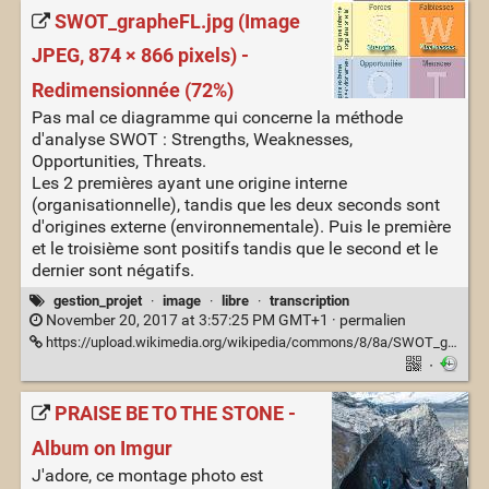
SWOT_grapheFL.jpg (Image
JPEG, 874 × 866 pixels) -
Redimensionnée (72%)
Pas mal ce diagramme qui concerne la méthode
d'analyse SWOT : Strengths, Weaknesses,
Opportunities, Threats.
Les 2 premières ayant une origine interne
(organisationnelle), tandis que les deux seconds sont
d'origines externe (environnementale). Puis le première
et le troisième sont positifs tandis que le second et le
dernier sont négatifs.
gestion_projet
·
image
·
libre
·
transcription
November 20, 2017 at 3:57:25 PM GMT+1 ·
permalien
https://upload.wikimedia.org/wikipedia/commons/8/8a/SWOT_grapheFL.jpg?uselang=fr
·
PRAISE BE TO THE STONE -
Album on Imgur
J'adore, ce montage photo est