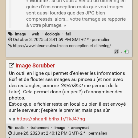
« Moralité : si on vous a vendu du dithering en
guise d’éco-conception mais que vos images
sont aussi lourdes que des JPG bien
compressés, alors… votre tramage se rapporte
à votre plumage. »
image
·
web
·
écologie
·
fail
October 3, 2025 at 3:41:59 PM GMT+2 * ·
permalien
https://www.hteumeuleu.fr/eco-conception-et-dithering/
·
Image Scrubber
Un outil en ligne qui permet d'enlever les informations
Exif et de flouter ses images au pinceau (et non avec
des rectangles, comme
GreenShot
me permet de le
faire). Cela permet donc (un peu?) d'anonymiser des
photos.
Est-ce que le fichier reste en local ou bien il est envoyé
sur le serveur ; j'espère le premier, mais pas sûr.
via
https://shaarli.brihx.fr/?kJ47ng
outils
·
traitement
·
image
·
anonymat
June 26, 2023 at 2:40:12 PM GMT+2 * ·
permalien