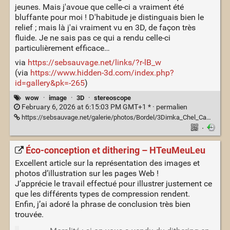
jeunes. Mais j'avoue que celle-ci a vraiment été
bluffante pour moi ! D'habitude je distinguais bien le
relief ; mais là j'ai vraiment vu en 3D, de façon très
fluide. Je ne sais pas ce qui a rendu celle-ci
particulièrement efficace…
via
https://sebsauvage.net/links/?r-lB_w
(via
https://www.hidden-3d.com/index.php?
id=gallery&pk=-265
)
wow
·
image
·
3D
·
stereoscope
February 6, 2026 at 6:15:03 PM GMT+1 * ·
permalien
https://sebsauvage.net/galerie/photos/Bordel/3Dimka_Chel_Camel.jpg
·
Éco-conception et dithering – HTeuMeuLeu
Excellent article sur la représentation des images et
photos d’illustration sur les pages Web !
J’apprécie le travail effectué pour illustrer justement ce
que les différents types de compression rendent.
Enfin, j’ai adoré la phrase de conclusion très bien
trouvée.