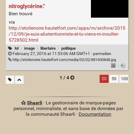
nitroglycérine."
Bien trouvé
via
http://etoilenoire.hautetfort.com/apps/m/archive/2015
/12/09/je-suis-abstentionniste-et-tu-viens-m-insulter-
5728502.html
lol
·
image
·
libertaire
·
politique
February 27, 2016 at 11:53:06 AM GMT+1 ·
permalien
http://etoilenoire.hautetfort.com/media/02/02/881600848.jpg
·
1 / 4
20
50
100
Shaarli
· Le gestionnaire de marque-pages
personnel, minimaliste, et sans base de données par
la communauté Shaarli ·
Documentation