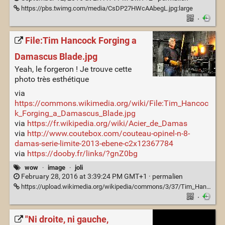
https://pbs.twimg.com/media/CsDP27HWcAAbegL.jpg:large
·
File:Tim Hancock Forging a
Damascus Blade.jpg
Yeah, le forgeron ! Je trouve cette
photo très esthétique
via
https://commons.wikimedia.org/wiki/File:Tim_Hancoc
k_Forging_a_Damascus_Blade.jpg
via
https://fr.wikipedia.org/wiki/Acier_de_Damas
via
http://www.coutebox.com/couteau-opinel-n-8-
damas-serie-limite-2013-ebene-c2x12367784
via
https://dooby.fr/links/?gnZ0bg
wow
·
image
·
joli
February 28, 2016 at 3:39:24 PM GMT+1 ·
permalien
https://upload.wikimedia.org/wikipedia/commons/3/37/Tim_Hancock_Forging_a_Damascus_Blade.jpg
·
"Ni droite, ni gauche,