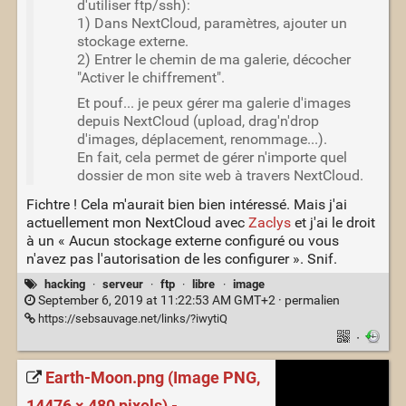
d'utiliser ftp/ssh):
1) Dans NextCloud, paramètres, ajouter un
stockage externe.
2) Entrer le chemin de ma galerie, décocher
"Activer le chiffrement".
Et pouf... je peux gérer ma galerie d'images
depuis NextCloud (upload, drag'n'drop
d'images, déplacement, renommage...).
En fait, cela permet de gérer n'importe quel
dossier de mon site web à travers NextCloud.
Fichtre ! Cela m'aurait bien bien intéressé. Mais j'ai
actuellement mon NextCloud avec
Zaclys
et j'ai le droit
à un « Aucun stockage externe configuré ou vous
n'avez pas l'autorisation de les configurer ». Snif.
hacking
·
serveur
·
ftp
·
libre
·
image
September 6, 2019 at 11:22:53 AM GMT+2 ·
permalien
https://sebsauvage.net/links/?iwytiQ
·
Earth-Moon.png (Image PNG,