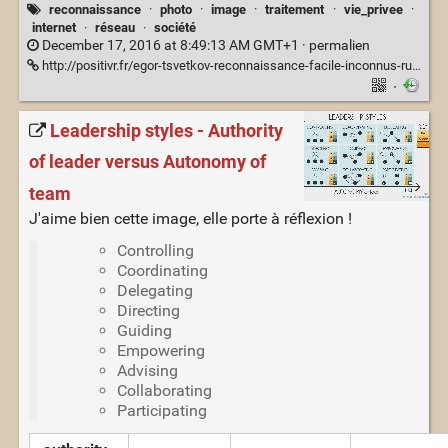
reconnaissance
·
photo
·
image
·
traitement
·
vie_privee
·
internet
·
réseau
·
société
December 17, 2016 at 8:49:13 AM GMT+1 ·
permalien
http://positivr.fr/egor-tsvetkov-reconnaissance-facile-inconnus-russie/
·
Leadership styles - Authority
of leader versus Autonomy of
team
J'aime bien cette image, elle porte à réflexion !
Controlling
Coordinating
Delegating
Directing
Guiding
Empowering
Advising
Collaborating
Participating