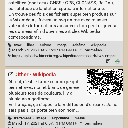
satellites (dont ceux GNSS : GPS, GLONASS, BeiDou, …)
ou l'altitude de la station spatiale internationale.
On trouve des fois des fichiers super bien produits sur
la Wikimédia ; là c'est un svg animé avec mise en
valeur des informations au survol et on peut cliquer sur
les données afin d'ouvrir les articles Wikipédia
correspondants.
wow
·
libre
·
culture
·
image
·
schéma
·
wikipedia
March 24, 2021 at 2:35:47 PM GMT+1 * ·
permalien
https://upload.wikimedia.org/wikipedia/commons/b/b4/Comparison_satellite_navigation_orbits.svg
·
Dither - Wikipedia
Ah oui, c'est le fameux principe qui
permet avec noir et blanc de générer
plusieurs tons de couleurs. Il y a
plusieurs algorithme.
En français, ça s'appelle la « diffusion d'erreur ». Je ne
sais pas si ça porte bien son nom…
traitement
·
image
·
algorithme
·
maths
March 17, 2021 at 6:57:13 PM GMT+1 * ·
permalien