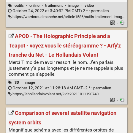
outils
·
online
·
traitement
·
image
·
vidéo
October 24, 2022 at 3:40:32 PM GMT+2 * ·
permalien
https://warriordudimanche.net/article1586/outils-traitement-image-automatique
·
APOD - The Holographic Principle and a
Teapot - voyez vous le stéréogramme ? - Arfy'z
tranche du Net - Le Hollandais Volant
Merci Timo de m'avoir ressorti le nom. J'en parlais
justement y'a pas longtemps et je ne me rappelais plus
comment ça s'appelle.
3D
·
image
October 12, 2021 at 11:28:18 AM GMT+2 * ·
permalien
https://lehollandaisvolant.net/?id=20211011190740
·
Comparison of several satellite navigation
system orbits
Magnifique schéma avec les différentes orbites de