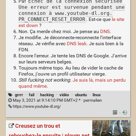
Paf
Échec de la connexion sécurisée
Une erreur est survenue pendant une
connexion à www.youtube-dl.org.
PR_CONNECT_RESET_ERROR
. Est-ce que
le site
est down
?
Non. Ça merde chez moi. Je pense au
DNS
.
Je modifie. Je déconnecte-reconnecte l'interface
réseau. Je vérifie avec
DNS leak
. Je suis bien à la
FDN.
Encore l'erreur. Je tente les DNS de Google. J'arrive
sur leurs serveurs belges.
Toujours même topo. Au lieu de vider le cache de
Firefox, j'ouvre un profil utilisateur vierge.
Still fucking not working.
Je suis là, mais un perdu
quand même
.
grrrr
·
fail
·
hacking
·
vidéo
·
ubuntu
·
linux
May 3, 2021 at 9:14:10 PM GMT+2 * ·
permalien
https://www.youtube-dl.org/
·
Creusez un trou et
rebouchez-le ensuite | ploum.net