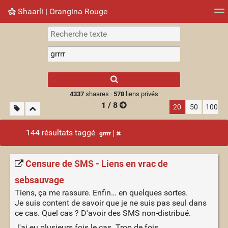
Shaarli ¦ Orangina Rouge
Nuage de tags
Mur d'images
Quotidien
► Jouer
Type 1 or more
characters for
results.
4337
shaares ·
578
liens privés
1 / 8
20
50
100
144 résultats taggé
grrrr
Censure de SMS - Liens en vrac de
sebsauvage
Tiens, ça me rassure. Enfin… en quelques sortes.
Je suis content de savoir que je ne suis pas seul dans
ce cas. Quel cas ? D'avoir des SMS non-distribué.
J'ai eu plusieurs fois le cas. Trop de fois.