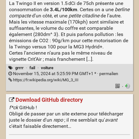
La Twingo II en version 1.5 dCi de 75ch présente une
consommation de
3.4L/100km
. Certes on a une
berline
compacte
d’un côté, et une
petite citadine
de l’autre.
Mais les vitesse maximale (170kph) sont similaire et
suffisantes, le volume du coffre est comparable
également (280dm^ 3). Et puis parlons pollution : les
émissions de CO2 : 90g/km pour cette motorisation de
la Twingo versus 100 pour la MG3 Hydrid+.
Certes l’ancienne n’aura pas le même niveau de
vignette Crit’Air ; mais franchement […].
grrrr
·
fail
·
voiture
November 15, 2024 at 5:25:59 PM GMT+1 * ·
permalien
https://fr.wikipedia.org/wiki/MG_3_III
·
Download GitHub directory
f*ck
GitHub !
Obligé de passer par un site externe pour télécharger
juste le dossier d'un
repo
; il me semblait qu'
avant
c'était faisable directement…