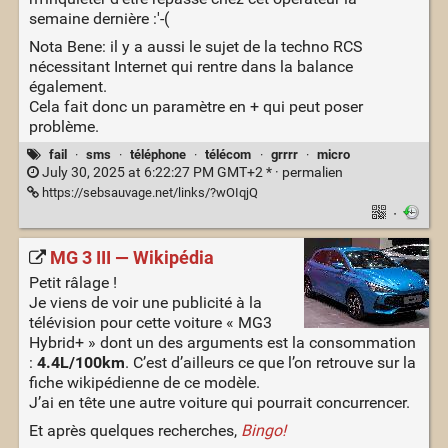
semaine dernière :'-(
Nota Bene: il y a aussi le sujet de la techno RCS
nécessitant Internet qui rentre dans la balance
également.
Cela fait donc un paramètre en + qui peut poser
problème.
fail
·
sms
·
téléphone
·
télécom
·
grrrr
·
micro
July 30, 2025 at 6:22:27 PM GMT+2 * ·
permalien
https://sebsauvage.net/links/?wOIqjQ
·
MG 3 III — Wikipédia
Petit râlage !
Je viens de voir une publicité à la
télévision pour cette voiture « MG3
Hybrid+ » dont un des arguments est la consommation
:
4.4L/100km
. C’est d’ailleurs ce que l’on retrouve sur la
fiche wikipédienne de ce modèle.
J’ai en tête une autre voiture qui pourrait concurrencer.
Et après quelques recherches,
Bingo!