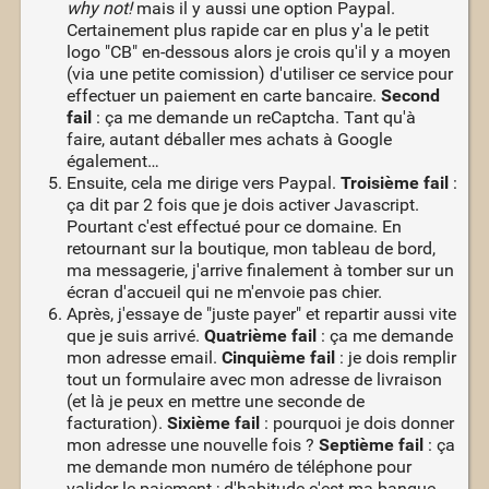
why not!
mais il y aussi une option Paypal.
Certainement plus rapide car en plus y'a le petit
logo "CB" en-dessous alors je crois qu'il y a moyen
(via une petite comission) d'utiliser ce service pour
effectuer un paiement en carte bancaire.
Second
fail
: ça me demande un reCaptcha. Tant qu'à
faire, autant déballer mes achats à Google
également…
Ensuite, cela me dirige vers Paypal.
Troisième fail
:
ça dit par 2 fois que je dois activer Javascript.
Pourtant c'est effectué pour ce domaine. En
retournant sur la boutique, mon tableau de bord,
ma messagerie, j'arrive finalement à tomber sur un
écran d'accueil qui ne m'envoie pas chier.
Après, j'essaye de "juste payer" et repartir aussi vite
que je suis arrivé.
Quatrième fail
: ça me demande
mon adresse email.
Cinquième fail
: je dois remplir
tout un formulaire avec mon adresse de livraison
(et là je peux en mettre une seconde de
facturation).
Sixième fail
: pourquoi je dois donner
mon adresse une nouvelle fois ?
Septième fail
: ça
me demande mon numéro de téléphone pour
valider le paiement ; d'habitude c'est ma banque