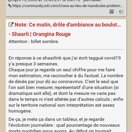
https://community.ovh.com/t/owa-au-lieu-de-roundcube-problemes/15706/21
·
Note: Ce matin, drôle d'ambiance au boulot…
- Shaarli ¦ Orangina Rouge
Attention : billet sombre.
En réponse à ce shaarlink que j'ai écrit taggué covid19
y'a presque 3 semaines.
Chaque jour je regarde un seul chiffre pour me faire
mon estimation, me raccrocher à du factuel. Le nombre
de décès par jour dû au coronavirus. C'est le seul que
l'on sait bien mesurer, représentatif d'une situation (si
dramatique soit elle), et dont la mesure ne varie pas
dans le temps ni n'est altérée par d'autres calculs ; enfin
sur le territoire national son interprétation est assez
homogène.
De ça, je mets ça dans un tableur, et je regarde
l'évolution journalière : quel pourcentage de nouveaux
morts quotidien nous avons. Au début on tournait