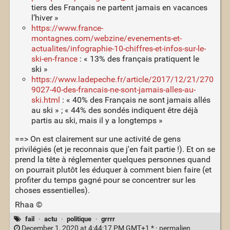
tiers des Français ne partent jamais en vacances
l’hiver »
https://www.france-
montagnes.com/webzine/evenements-et-
actualites/infographie-10-chiffres-et-infos-sur-le-
ski-en-france
: « 13% des français pratiquent le
ski »
https://www.ladepeche.fr/article/2017/12/21/270
9027-40-des-francais-ne-sont-jamais-alles-au-
ski.html
: « 40% des Français ne sont jamais allés
au ski » ; « 44% des sondés indiquent être déjà
partis au ski, mais il y a longtemps »
==> On est clairement sur une activité de gens
privilégiés (et je reconnais que j'en fait partie !). Et on se
prend la tête à réglementer quelques personnes quand
on pourrait plutôt les éduquer à comment bien faire (et
profiter du temps gagné pour se concentrer sur les
choses essentielles).
Rhaa ©
fail
·
actu
·
politique
·
grrrr
December 1, 2020 at 4:44:17 PM GMT+1 * ·
permalien