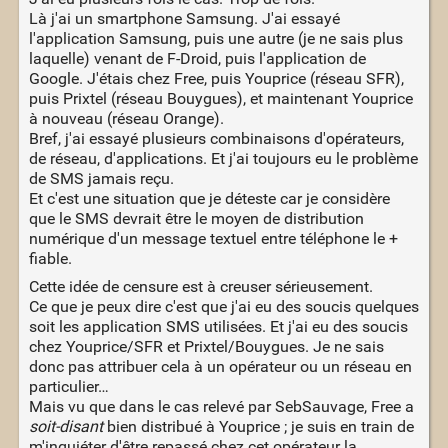
Là j'ai un smartphone Samsung. J'ai essayé
l'application Samsung, puis une autre (je ne sais plus
laquelle) venant de F-Droid, puis l'application de
Google. J'étais chez Free, puis Youprice (réseau SFR),
puis Prixtel (réseau Bouygues), et maintenant Youprice
à nouveau (réseau Orange).
Bref, j'ai essayé plusieurs combinaisons d'opérateurs,
de réseau, d'applications. Et j'ai toujours eu le problème
de SMS jamais reçu.
Et c'est une situation que je déteste car je considère
que le SMS devrait être le moyen de distribution
numérique d'un message textuel entre téléphone le +
fiable.
Cette idée de censure est à creuser sérieusement.
Ce que je peux dire c'est que j'ai eu des soucis quelques
soit les application SMS utilisées. Et j'ai eu des soucis
chez Youprice/SFR et Prixtel/Bouygues. Je ne sais
donc pas attribuer cela à un opérateur ou un réseau en
particulier…
Mais vu que dans le cas relevé par SebSauvage, Free a
soit-disant
bien distribué à Youprice ; je suis en train de
m'inquiéter d'être repassé chez cet opérateur la