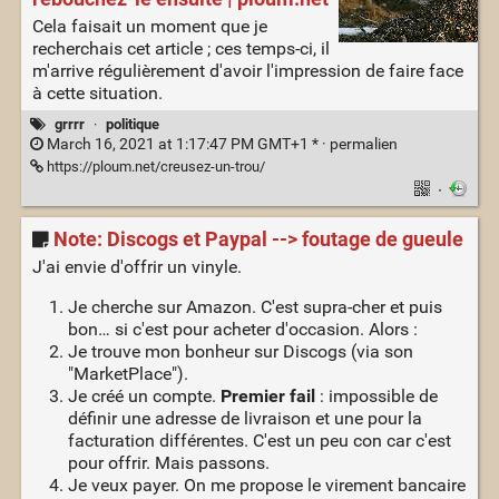
Cela faisait un moment que je
recherchais cet article ; ces temps-ci, il
m'arrive régulièrement d'avoir l'impression de faire face
à cette situation.
grrrr
·
politique
March 16, 2021 at 1:17:47 PM GMT+1 * ·
permalien
https://ploum.net/creusez-un-trou/
·
Note: Discogs et Paypal --> foutage de gueule
J'ai envie d'offrir un vinyle.
Je cherche sur Amazon. C'est supra-cher et puis
bon… si c'est pour acheter d'occasion. Alors :
Je trouve mon bonheur sur Discogs (via son
"MarketPlace").
Je créé un compte.
Premier fail
: impossible de
définir une adresse de livraison et une pour la
facturation différentes. C'est un peu con car c'est
pour offrir. Mais passons.
Je veux payer. On me propose le virement bancaire