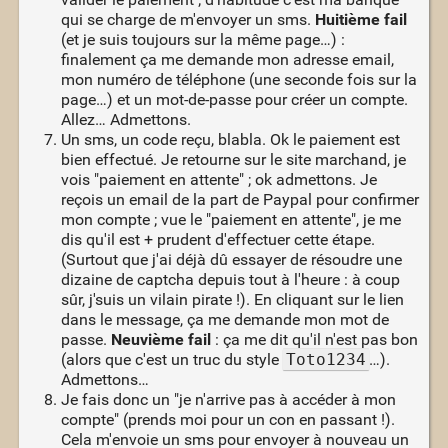
qui se charge de m'envoyer un sms.
Huitième fail
(et je suis toujours sur la même page…) :
finalement ça me demande mon adresse email,
mon numéro de téléphone (une seconde fois sur la
page…) et un mot-de-passe pour créer un compte.
Allez… Admettons.
Un sms, un code reçu, blabla. Ok le paiement est
bien effectué. Je retourne sur le site marchand, je
vois "paiement en attente" ; ok admettons. Je
reçois un email de la part de Paypal pour confirmer
mon compte ; vue le "paiement en attente", je me
dis qu'il est + prudent d'effectuer cette étape.
(Surtout que j'ai déjà dû essayer de résoudre une
dizaine de captcha depuis tout à l'heure : à coup
sûr, j'suis un vilain pirate !). En cliquant sur le lien
dans le message, ça me demande mon mot de
passe.
Neuvième fail
: ça me dit qu'il n'est pas bon
(alors que c'est un truc du style
Toto1234
…).
Admettons…
Je fais donc un "je n'arrive pas à accéder à mon
compte" (prends moi pour un con en passant !).
Cela m'envoie un sms pour envoyer à nouveau un