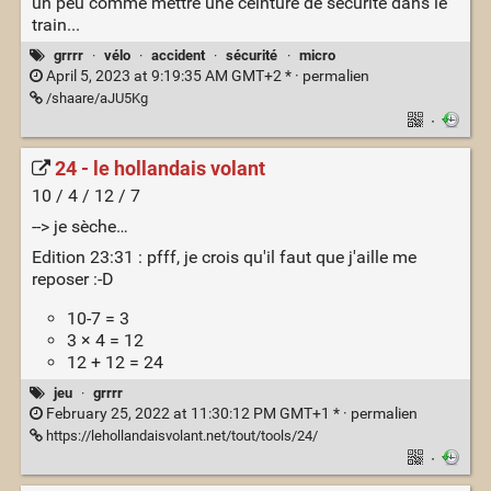
un peu comme mettre une ceinture de sécurité dans le
train...
grrrr
·
vélo
·
accident
·
sécurité
·
micro
April 5, 2023 at 9:19:35 AM GMT+2 * ·
permalien
/shaare/aJU5Kg
·
24 - le hollandais volant
10 / 4 / 12 / 7
--> je sèche…
Edition 23:31 : pfff, je crois qu'il faut que j'aille me
reposer :-D
10-7 = 3
3 × 4 = 12
12 + 12 = 24
jeu
·
grrrr
February 25, 2022 at 11:30:12 PM GMT+1 * ·
permalien
https://lehollandaisvolant.net/tout/tools/24/
·