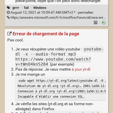
pièce-jointe, objet que l'on peut donc télécharger.
grrrr
·
fail
·
Windows
August 12, 2021 at 10:59:47 AM GMT+2 * ·
permalien
https://answers.microsoft.com/fr-fr/msoffice/forum/all/owa-enregistrer-un-mail-pi%C3%A8ces-jointes-en-eml/996ee398-0dfe-441c-9283-1135503598c9
·
Erreur de chargement de la page
Pas cool.
Je veux récupérer une vidéo youtube :
youtube-
dl -x --audio-format mp3
https://www.youtube.com/watch?
v=tWnO4kn5284
(par exemple)
Pas de réponse. Je veux mettre
à jour yt-dl
Je me mange un
sudo wget https://yt-dl.org/latest/youtube-dl -O /usr/
Résolution de yt-dl.org (yt-dl.org)… 2001:1a50:11:0:5f
Connexion à yt-dl.org (yt-dl.org)|2001:1a50:11:0:5f:8f
Incapable d’établir une connexion SSL.
Je vérifie les sites (yt-dl.org et sa forme non-
abrégée) dans Firefox.