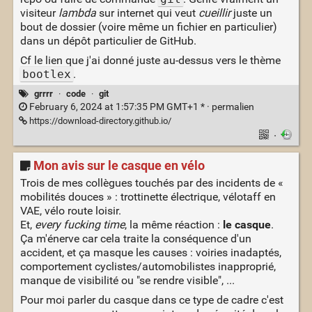
visiteur
lambda
sur internet qui veut
cueillir
juste un
bout de dossier (voire même un fichier en particulier)
dans un dépôt particulier de GitHub.
Cf le lien que j'ai donné juste au-dessus vers le thème
bootlex
.
grrrr
·
code
·
git
February 6, 2024 at 1:57:35 PM GMT+1 * ·
permalien
https://download-directory.github.io/
·
Mon avis sur le casque en vélo
Trois de mes collègues touchés par des incidents de «
mobilités douces » : trottinette électrique, vélotaff en
VAE, vélo route loisir.
Et,
every fucking time
, la même réaction :
le casque
.
Ça m'énerve car cela traite la conséquence d'un
accident, et ça masque les causes : voiries inadaptés,
comportement cyclistes/automobilistes inapproprié,
manque de visibilité ou "se rendre visible", ...
Pour moi parler du casque dans ce type de cadre c'est