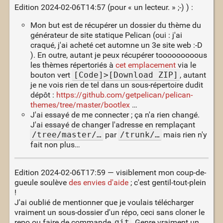
Edition 2024-02-06T14:57 (pour « un lecteur. » ;-) ) :
Mon but est de récupérer un dossier du thème du
générateur de site statique Pelican (oui : j'ai
craqué, j'ai acheté cet automne un 3e site web :-D
). En outre, autant je peux récupérer tooooooooous
les thèmes répertoriés à
cet emplacement
via le
bouton vert
[Code]>[Download ZIP]
, autant
je ne vois rien de tel dans un sous-répertoire dudit
dépôt :
https://github.com/getpelican/pelican-
themes/tree/master/bootlex
…
J'ai essayé de me connecter ; ça n'a rien changé.
J'ai essayé de changer l'adresse en remplaçant
/tree/master/…
par
/trunk/…
mais rien n'y
fait non plus…
Edition 2024-02-06T17:59 — visiblement mon coup-de-
gueule soulève
des envies d'aide
; c'est gentil-tout-plein
!
J'ai oublié de mentionner que je voulais télécharger
vraiment un sous-dossier d'un répo, ceci sans cloner le
repo ou faire de commande
git
. Genre vraiment un