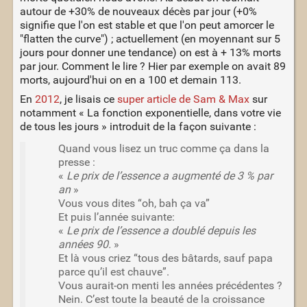
autour de +30% de nouveaux décès par jour (+0%
signifie que l'on est stable et que l'on peut amorcer le
"flatten the curve") ; actuellement (en moyennant sur 5
jours pour donner une tendance) on est à + 13% morts
par jour. Comment le lire ? Hier par exemple on avait 89
morts, aujourd'hui on en a 100 et demain 113.
En
2012
, je lisais ce
super article de Sam & Max
sur
notamment « La fonction exponentielle, dans votre vie
de tous les jours » introduit de la façon suivante :
Quand vous lisez un truc comme ça dans la
presse :
«
Le prix de l’essence a augmenté de 3 % par
an
»
Vous vous dites “oh, bah ça va”
Et puis l’année suivante:
«
Le prix de l’essence a doublé depuis les
années 90.
»
Et là vous criez “tous des bâtards, sauf papa
parce qu’il est chauve”.
Vous aurait-on menti les années précédentes ?
Nein. C’est toute la beauté de la croissance