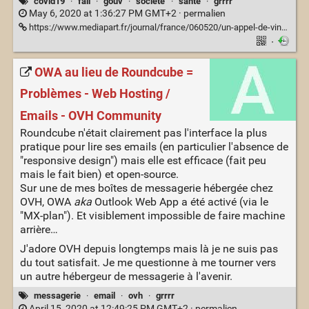
covid19
·
fail
·
gouv
·
société
·
santé
·
grrrr
May 6, 2020 at 1:36:27 PM GMT+2 ·
permalien
https://www.mediapart.fr/journal/france/060520/un-appel-de-vincent-lindon-comment-ce-pays-si-riche
·
OWA au lieu de Roundcube =
Problèmes - Web Hosting /
Emails - OVH Community
Roundcube n'était clairement pas l'interface la plus
pratique pour lire ses emails (en particulier l'absence de
"responsive design") mais elle est efficace (fait peu
mais le fait bien) et open-source.
Sur une de mes boîtes de messagerie hébergée chez
OVH, OWA
aka
Outlook Web App a été activé (via le
"MX-plan"). Et visiblement impossible de faire machine
arrière…
J'adore OVH depuis longtemps mais là je ne suis pas
du tout satisfait. Je me questionne à me tourner vers
un autre hébergeur de messagerie à l'avenir.
messagerie
·
email
·
ovh
·
grrrr
April 15, 2020 at 12:49:25 PM GMT+2 ·
permalien