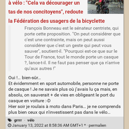
à vélo : "Cela va décourager un
tas de nos concitoyens", redoute
la Fédération des usagers de la bicyclette
François Bonneau est le sénateur centriste, qui
porte cette proposition. "On peut considérer que
c'est une contrainte, mais on peut aussi
considérer que c'est un geste qui peut vous
sauver", soutient-il. "Pourquoi est-ce que sur le
Tour de France, tout le monde porte un casque
?, lance-t-il. Il ne faut pas penser que ça n'arrive
qu'aux autres !"
Oui !… bien-sûr…
Et évidemment en sport automobile, personne ne porte
de casque ! Je ne savais plus où j'avais lu ça mais, en
absolu, on sauverait + de vies en obligeant le port du
casque en voiture :-D
Hier soir je roulais à moto dans Paris… je ne comprends
plus bien ceux qui n'investissent pas dans le vélo…
grrrr
·
vélo
January 13, 2022 at 8:58:36 AM GMT+1 * ·
permalien