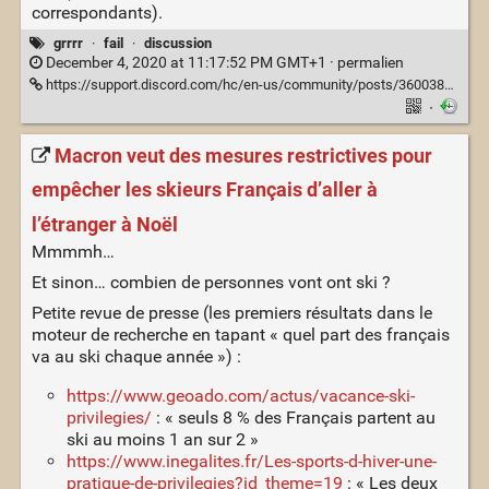
correspondants).
grrrr
·
fail
·
discussion
December 4, 2020 at 11:17:52 PM GMT+1 ·
permalien
https://support.discord.com/hc/en-us/community/posts/360038991112-Less-updates-disable-auto-update-or-scheduled-updates-
·
Macron veut des mesures restrictives pour
empêcher les skieurs Français d’aller à
l’étranger à Noël
Mmmmh…
Et sinon… combien de personnes vont ont ski ?
Petite revue de presse (les premiers résultats dans le
moteur de recherche en tapant « quel part des français
va au ski chaque année ») :
https://www.geoado.com/actus/vacance-ski-
privilegies/
: « seuls 8 % des Français partent au
ski au moins 1 an sur 2 »
https://www.inegalites.fr/Les-sports-d-hiver-une-
pratique-de-privilegies?id_theme=19
: « Les deux