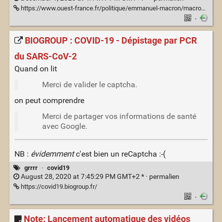
https://www.ouest-france.fr/politique/emmanuel-macron/macron-veut-des-mesures-restrictives-pour-empecher-les-skieurs-francais-d-aller-a-l-etranger-a-noel-7068723
·
BIOGROUP : COVID-19 - Dépistage par PCR
du SARS-CoV-2
Quand on lit
Merci de valider le captcha.
on peut comprendre
Merci de partager vos informations de santé
avec Google.
NB :
évidemment
c'est bien un reCaptcha :-(
grrrr
·
covid19
August 28, 2020 at 7:45:29 PM GMT+2 * ·
permalien
https://covid19.biogroup.fr/
·
Note: Lancement automatique des vidéos