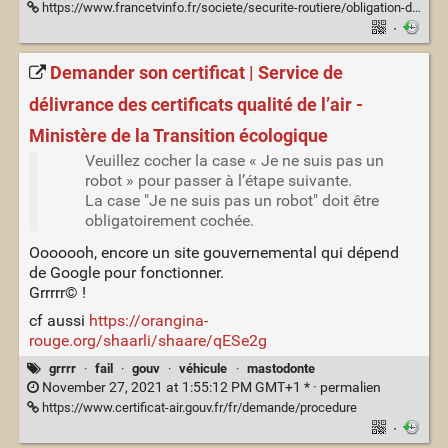
https://www.francetvinfo.fr/societe/securite-routiere/obligation-du-port-du-casque-a-velo-cela-va-decourager-un-tas-de-nos-concitoyens-redoute-la-federation-des-usagers-de-la-bicyclette_4914399.html
·
Demander son certificat | Service de
délivrance des certificats qualité de l’air -
Ministère de la Transition écologique
Veuillez cocher la case « Je ne suis pas un
robot » pour passer à l’étape suivante.
La case "Je ne suis pas un robot" doit être
obligatoirement cochée.
Ooooooh, encore un site gouvernemental qui dépend
de Google pour fonctionner.
Grrrrr© !
cf aussi
https://orangina-
rouge.org/shaarli/shaare/qESe2g
grrrr
·
fail
·
gouv
·
véhicule
·
mastodonte
November 27, 2021 at 1:55:12 PM GMT+1 * ·
permalien
https://www.certificat-air.gouv.fr/fr/demande/procedure
·