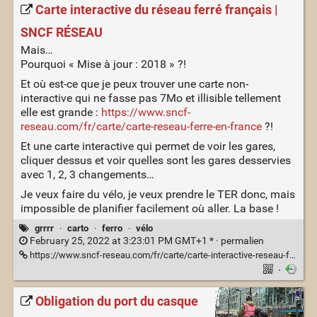
Carte interactive du réseau ferré français |
SNCF RÉSEAU
Mais…
Pourquoi « Mise à jour : 2018 » ?!
Et où est-ce que je peux trouver une carte non-
interactive qui ne fasse pas 7Mo et illisible tellement
elle est grande :
https://www.sncf-
reseau.com/fr/carte/carte-reseau-ferre-en-france
?!
Et une carte interactive qui permet de voir les gares,
cliquer dessus et voir quelles sont les gares desservies
avec 1, 2, 3 changements…
Je veux faire du vélo, je veux prendre le TER donc, mais
impossible de planifier facilement où aller. La base !
grrrr
·
carto
·
ferro
·
vélo
February 25, 2022 at 3:23:01 PM GMT+1 * ·
permalien
https://www.sncf-reseau.com/fr/carte/carte-interactive-reseau-ferre-francais-0
·
Obligation du port du casque