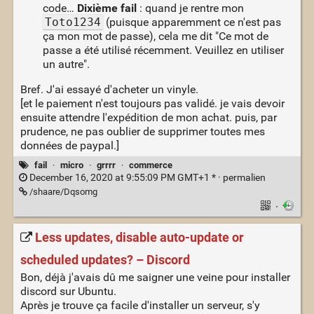
code…
Dixième fail
: quand je rentre mon
Toto1234
(puisque apparemment ce n'est pas
ça mon mot de passe), cela me dit "Ce mot de
passe a été utilisé récemment. Veuillez en utiliser
un autre".
Bref. J'ai essayé d'acheter un vinyle.
[et le paiement n'est toujours pas validé. je vais devoir
ensuite attendre l'expédition de mon achat. puis, par
prudence, ne pas oublier de supprimer toutes mes
données de paypal.]
fail
·
micro
·
grrrr
·
commerce
December 16, 2020 at 9:55:09 PM GMT+1 * ·
permalien
/shaare/Dqsomg
·
Less updates, disable auto-update or
scheduled updates? – Discord
Bon, déjà j'avais dû me saigner une veine pour installer
discord sur Ubuntu.
Après je trouve ça facile d'installer un serveur, s'y