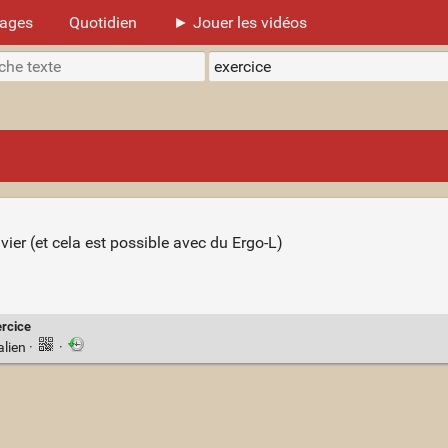
mages
Quotidien
► Jouer les vidéos
avier (et cela est possible avec du Ergo-L)
rcice
alien
·
·