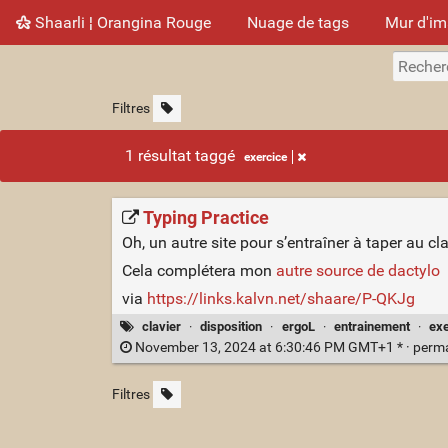
Shaarli ¦ Orangina Rouge
Nuage de tags
Mur d'i
Filtres
1 résultat taggé
exercice
Typing Practice
Oh, un autre site pour s’entraîner à taper au cl
Cela complétera mon
autre source de dactylo
via
https://links.kalvn.net/shaare/P-QKJg
clavier
·
disposition
·
ergoL
·
entrainement
·
exe
November 13, 2024 at 6:30:46 PM GMT+1 * ·
perm
Filtres