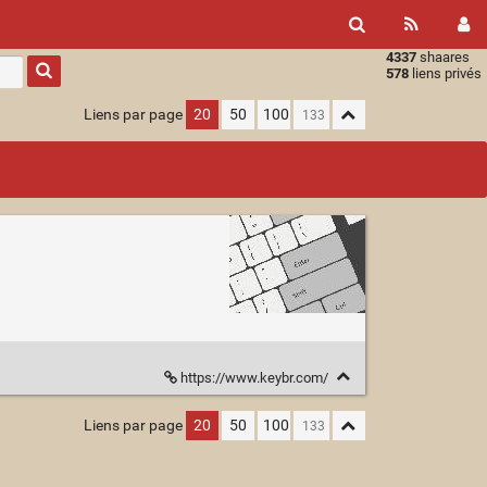
4337
shaares
Type 1 or
578
liens privés
more
characters
Liens par page
20
50
100
for
results.
https://www.keybr.com/
Liens par page
20
50
100