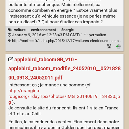
polluants atmosphérique. Mais réellement, ça
consomme combien en énergie ? Est-ce vraiment plus
intéressant qu'à véhicule essence (je ne parles même
pas du diesel) ? Qui pour étudier ces impacts ?
voiture
·
environnement
·
énergie
January 9, 2016 at 12:28:43 PM GMT+1 * ·
permalien
http://carfree.fr/index.php/2015/12/17/voitures-electriques-personne-ne-sait-combien-elles-consomment-vraiment/
·
applebird_tabcomGB_v10 -
applebird_tabcom_modifie_24052010__0521828
00_0918_24052011.pdf
Intéressant ça ; je mange une pomme (cf
http://orangina-
rouge.org/1day1pix/photos/IMG_20140619_134830.jp
g
).
Je consulte le site du fabricant. Ils ont 1 site en France
et 1 site au Chili.
En lien, le calendrier des ventes. Finalement dans notre
hémisphère, il n'y a que la Golden que l'on peut manger