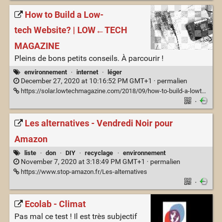
How to Build a Low-
tech Website? | LOW←TECH
MAGAZINE
Pleins de bons petits conseils. À parcourir !
environnement
·
internet
·
léger
December 27, 2020 at 10:16:52 PM GMT+1 ·
permalien
https://solar.lowtechmagazine.com/2018/09/how-to-build-a-lowtech-website/
·
Les alternatives - Vendredi Noir pour
Amazon
liste
·
don
·
DIY
·
recyclage
·
environnement
November 7, 2020 at 3:18:49 PM GMT+1 ·
permalien
https://www.stop-amazon.fr/Les-alternatives
·
Ecolab - Climat
Pas mal ce test ! Il est très subjectif