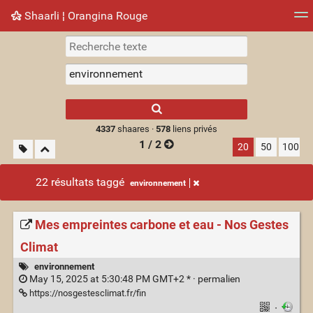
Shaarli ¦ Orangina Rouge
Nuage de tags
Mur d'images
Quotidien
► Jouer
Type 1 or more
characters for
results.
4337
shaares ·
578
liens privés
1 / 2
20
50
100
22 résultats taggé
environnement
Mes empreintes carbone et eau - Nos Gestes
Climat
environnement
May 15, 2025 at 5:30:48 PM GMT+2 * ·
permalien
https://nosgestesclimat.fr/fin
·