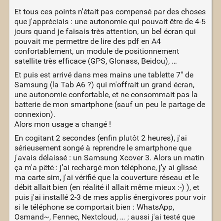
Et tous ces points n'était pas compensé par des choses
que j'appréciais : une autonomie qui pouvait être de 4-5
jours quand je faisais très attention, un bel écran qui
pouvait me permettre de lire des pdf en A4
confortablement, un module de positionnement
satellite très efficace (GPS, Glonass, Beidou), …
Et puis est arrivé dans mes mains une tablette 7" de
Samsung (la Tab A6 ?) qui m'offrait un grand écran,
une autonomie confortable, et ne consommait pas la
batterie de mon smartphone (sauf un peu le partage de
connexion).
Alors mon usage a changé !
En cogitant 2 secondes (enfin plutôt 2 heures), j'ai
sérieusement songé à reprendre le smartphone que
j'avais délaissé : un Samsung Xcover 3. Alors un matin
ça m'a pêté : j'ai rechargé mon téléphone, j'y ai glissé
ma carte sim, j'ai vérifié que la couverture réseau et le
débit allait bien (en réalité il allait même mieux :-) ), et
puis j'ai installé 2-3 de mes applis énergivores pour voir
si le téléphone se comportait bien : WhatsApp,
Osmand~, Fennec, Nextcloud, … ; aussi j'ai testé que