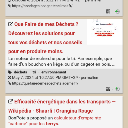
October 4, 2024 at 5:52:11 PM GMT+2 * ·
permalien
https://sondages.nosgestesclimat.fr/
·
Que Faire de mes Déchets ?
Découvrez les solutions pour
tous vos déchets et nos conseils
pour en produire moins.
Le moteur de recherche pour le tri. Par exemple, que
faire d'un bouchon en liège, ou d'un cageot en bois, ...
déchets
·
tri
·
environnement
May 7, 2024 at 10:27:50 PM GMT+2 * ·
permalien
https://quefairedemesdechets.ademe.fr/
·
Efficacité énergétique dans les transports —
Wikipédia - Shaarli ¦ Orangina Rouge
BonPote a proposé un
calculateur d'empreinte
"carbone" pour les
ferrys
.