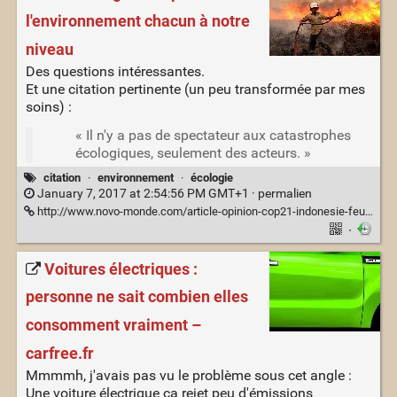
l'environnement chacun à notre
niveau
Des questions intéressantes.
Et une citation pertinente (un peu transformée par mes
soins) :
« Il n'y a pas de spectateur aux catastrophes
écologiques, seulement des acteurs. »
citation
·
environnement
·
écologie
January 7, 2017 at 2:54:56 PM GMT+1 ·
permalien
http://www.novo-monde.com/article-opinion-cop21-indonesie-feux-de-forets.php
·
Voitures électriques :
personne ne sait combien elles
consomment vraiment –
carfree.fr
Mmmmh, j'avais pas vu le problème sous cet angle :
Une voiture électrique ça rejet peu d'émissions