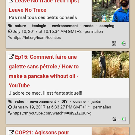
Leave No Trace Tech Tips |
Leave No Trace
Pas mal tous ces petits conseils
nature
·
écologie
·
environnement
·
rando
·
camping
July 10, 2017 at 10:16:34 AM GMT+2 ·
permalien
https://lnt.org/learn/techtips
·
Ep15: Comment faire une
galette sans pétrole / How to
make a pancake without oil -
YouTube
J'adore ce mec. Il est fantastique!!!
vidéo
·
environnement
·
DIY
·
cuisine
·
jardin
January 19, 2017 at 6:33:27 PM GMT+1 * ·
permalien
https://m.youtube.com/watch?v=siSZfZUKP-g
·
COP21: Agissons pour