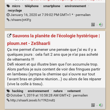
micro
·
téléphone
·
smartphone
·
environnement
·
recyclage
January 16, 2020 at 7:39:02 PM GMT+1 * ·
permalien
/shaare/jnKlFg
·
Sauvons la planète de l’écologie hystérique |
ploum.net - ZeShaarli
Ça me permet d'amener une pensée que j'ai eu il y a
quelques jours : cela fait 2 ans que je n'ai pas acheté
de vêtements !!!
Défi récent et qui illustre bien que l'on accumule trop.
Alors parfois je suis content de voir des fringues partir
en lambeau (sympa la chemise qui s'ouvre sur tout
l'avant bras en pleine réunion...) ou alors de les réparer
(vive la colle à tissu).
hacking
·
environnement
·
nature
·
vetement
October 1, 2019 at 10:58:28 AM GMT+2 ·
permalien
http://shaarli.zeseb.fr/?7RZmdQ
·