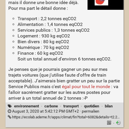
mais il donne une bonne idée déjà.
Pour ma part le détail donne :
Transport : 2,2 tonnes eqCO2
Alimentation : 1,4 tonnes eqCO2
Services publics : 1,3 tonnes eqCO2
Logement : 930 kg eqCO2
Bien divers : 80 kg eqCO2
Numérique : 70 kg eqCO2
Finance : 60 kg eqCO2
Soit un total annuel d'environ 6 tonnes eqCO2.
Je penses que je pourrais gagner un peu sur mes
trajets voitures (que j'utilise faute d'offre de train
acceptable). J'aimerais bien gratter un peu sur la partie
Service Publics mais c'est
égal pour tout le monde
: va
falloir sacrément gratter sur les autres postes pour
arriver à un total annuel de 2 tonnes :-P
environnement
·
carbone
·
transport
·
quotidien
·
bilan
August 3, 2020 at 5:42:12 PM GMT+2 ·
permalien
https://ecolab.ademe.fr/apps/climat/fin?total=6082&details=t2.21a1.45s1.28l0.93b0.08n0.07f0.06
·