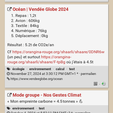
Océan | Vendée Globe 2024
Repas : 1,2t
Avion : 606kg
Textile : 84kg
Numérique : 76kg
Déplacement : 0kg
Résultat : 5.2t de CO2e/an
Cf
https://orangina-rouge.org/shaarli/shaare/0DNR6w
(un peu) et surtout
https://orangina-
rouge.org/shaarli/shaare/F-tpBg
où j’étais à 4.5t
écologie
·
environnement
·
calcul
·
test
November 27, 2024 at 3:30:12 PM GMT+1 * ·
permalien
https://www.vendeeglobe.org/ocean
·
Mode groupe - Nos Gestes Climat
« Mon empreinte carbone = 4.5 tonnes » 💪
environnement
·
test