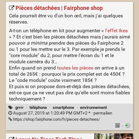
Pièces détachées | Fairphone shop
Cela pourrait être vu d'un bon œil, mais j'ai quelques
réserves.
A-t-on un téléphone en kit pour augmenter «
l'effet Ikea
» ? Et c'est bien les pièces détachées mais j'aurais aimé
pouvoir
a minima
prendre des pièces du Fairphone 2
ou 1 pour les mettre sur le 3. Par exemple je prends le
"core module" du 2, pour mettre l'écran du 1 et le
module caméra du 3…
Enfin quand on prend
toutes les pièces
on arrive à un
total de 265€ : pourquoi le prix complet est de 450€ ?
Le "code module" coûte vraiment 185€ ?
Et puis si on propose dors-et-déjà des pièces détachées,
est-ce que ça ne veut pas dire qu'elle sont moins fiables
techniquement ?
grrrr
·
téléphone
·
smartphone
·
environnement
August 27, 2019 at 1:20:49 PM GMT+2 * ·
permalien
https://shop.fairphone.com/fr/pieces-detachees/
·