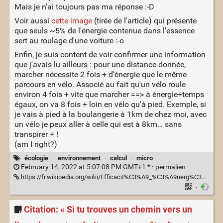
Mais je n'ai toujours pas ma réponse :-D
Voir aussi
cette image
(tirée de l'article) qui présente
que seuls ~5% de l'énergie contenue dans l'essence
sert au roulage d'une voiture :-o
Enfin, je suis content de voir confirmer une information
que j'avais lu ailleurs : pour une distance donnée,
marcher nécessite 2 fois + d'énergie que le même
parcours en vélo. Associé au fait qu'un vélo roule
environ 4 fois + vite que marcher ==> à énergie+temps
égaux, on va 8 fois + loin en vélo qu'à pied. Exemple, si
je vais à pied à la boulangerie à 1km de chez moi, avec
un vélo je peux aller à celle qui est à 8km… sans
transpirer + !
(am I right?)
écologie
·
environnement
·
calcul
·
micro
February 14, 2022 at 5:07:08 PM GMT+1 * ·
permalien
https://fr.wikipedia.org/wiki/Efficacit%C3%A9_%C3%A9nerg%C3%A9tique_dans_les_transports
·
Citation: « Si tu trouves un chemin vers un