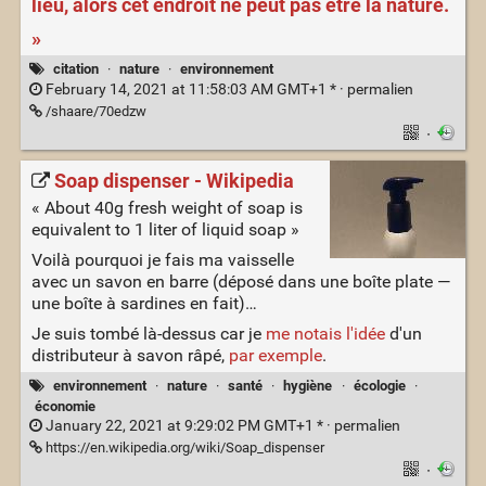
lieu, alors cet endroit ne peut pas être la nature.
»
citation
·
nature
·
environnement
February 14, 2021 at 11:58:03 AM GMT+1 * ·
permalien
/shaare/70edzw
·
Soap dispenser - Wikipedia
« About 40g fresh weight of soap is
equivalent to 1 liter of liquid soap »
Voilà pourquoi je fais ma vaisselle
avec un savon en barre (déposé dans une boîte plate —
une boîte à sardines en fait)…
Je suis tombé là-dessus car je
me notais l'idée
d'un
distributeur à savon râpé,
par exemple
.
environnement
·
nature
·
santé
·
hygiène
·
écologie
·
économie
January 22, 2021 at 9:29:02 PM GMT+1 * ·
permalien
https://en.wikipedia.org/wiki/Soap_dispenser
·