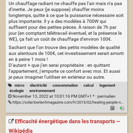
Un chauffage radiant ne chauffe pas l'air mais n'a pas
d'inertie. Je peux (je suppose) chauffer moins
longtemps, quitte à ce que la puissance nécessaire soit
plus importante. Il y a des modèles à 700W qui
suffisent pour des petites pièces. À raison de 7h par
jour (en comptant télétravail éventuel, et la présence le
WE), ça fait un coût de chauffage d'environ 100€.
Sachant que l'on trouve des petits modèles de qualité
aux alentours de 100€, cet investissement serait amorti
en à peine 1 mois !
D'autant + que j'en serai propriétaire : en quittant
l'appartement, j'emporte ce confort avec moi. Et aussi
je peux imaginer l'utiliser en extérieur ou autre.
micro
·
électricité
·
consommation
·
calcul
·
logement
·
écologie
·
environnement
November 13, 2022 at 10:01:16 PM GMT+1 * ·
permalien
https://solar.lowtechmagazine.com/fr/2015/02/heating-people-not-spaces.html
·
Efficacité énergétique dans les transports —
Wikipédia