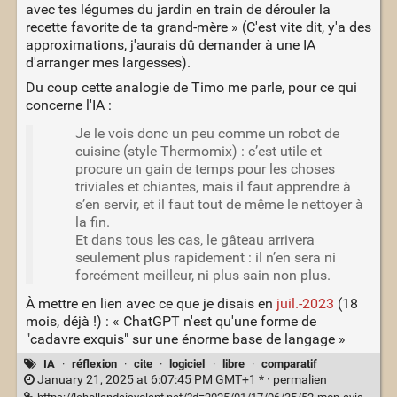
avec tes légumes du jardin en train de dérouler la
recette favorite de ta grand-mère » (C'est vite dit, y'a des
approximations, j'aurais dû demander à une IA
d'arranger mes largesses).
Du coup cette analogie de Timo me parle, pour ce qui
concerne l'IA :
Je le vois donc un peu comme un robot de
cuisine (style Thermomix) : c’est utile et
procure un gain de temps pour les choses
triviales et chiantes, mais il faut apprendre à
s’en servir, et il faut tout de même le nettoyer à
la fin.
Et dans tous les cas, le gâteau arrivera
seulement plus rapidement : il n’en sera ni
forcément meilleur, ni plus sain non plus.
À mettre en lien avec ce que je disais en
juil.-2023
(18
mois, déjà !) : « ChatGPT n'est qu'une forme de
"cadavre exquis" sur une énorme base de langage »
IA
·
réflexion
·
cite
·
logiciel
·
libre
·
comparatif
January 21, 2025 at 6:07:45 PM GMT+1 * ·
permalien