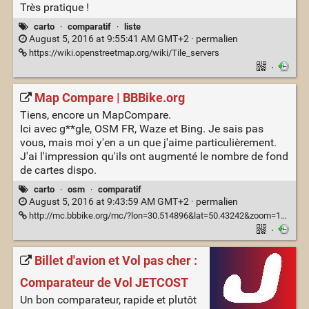
Très pratique !
carto
·
comparatif
·
liste
August 5, 2016 at 9:55:41 AM GMT+2 ·
permalien
https://wiki.openstreetmap.org/wiki/Tile_servers
·
Map Compare | BBBike.org
Tiens, encore un MapCompare.
Ici avec g**gle, OSM FR, Waze et Bing. Je sais pas
vous, mais moi y'en a un que j'aime particulièrement.
J'ai l'impression qu'ils ont augmenté le nombre de fond
de cartes dispo.
carto
·
osm
·
comparatif
August 5, 2016 at 9:43:59 AM GMT+2 ·
permalien
http://mc.bbbike.org/mc/?lon=30.514896&lat=50.43242&zoom=18&num=4&mt0=google-map&mt1=osmfr&mt2=waze-world&mt3=bing-map&marker=
·
Billet d'avion et Vol pas cher :
Comparateur de Vol JETCOST
Un bon comparateur, rapide et plutôt