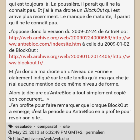
qui est toujours là. La poussière, il paraît qu'il ne la
connaît pas. Et j'ai à ma droite un
BlockOut
qui est
arrivé plus récemment. Le manque de maturité, il paraît
qu'il ne le connaît pas.
J'oppose donc la version du 2009-02-24 de AntreBloc :
http://web.archive.org/web/20090224000659/http://w
ww.antrebloc.com/indexsite.htm
à celle du 2009-01-02
de BlockOut :
http://web.archive.org/web/20090102014405/http://w
ww.blockout.fr/
.
Et j'ai donc à ma droite un « Niveau de Forme »
clairement indiqué sur le site tandis qu'à ma gauche je
n'ai aucune mention de ce même niveau de forme.
Alors je déclare qu'AntreBloc a tout simplement copié
son concurrent... »
J'en profite pour faire remarquer que lorsque BlockOut
a émergé, c'est la période ou AntreBloc en a profité pour
revoir son site...
escalade
·
comparatif
·
site
May 23, 2013 at 6:32:49 PM GMT+2 ·
permalien
http://archive.org/web/web.php