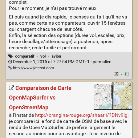
complet.
Pour le moment, je n'ai pas trouvé mieux.
Et puis quand je dis rapide, je penses au fait qu'il ne va
pas, comme certains comparateurs, ouvrir 15 fenêtres
qui chargent chacune de leur côté.
Enfin, la sélection des options (durée vol, escales, prix,
heure décollage/atterrissage) a posteriori, après
recherche, reste facile et performant.
comparatif
·
vol
·
avion
December 1, 2015 at 7:27:04 PM GMT+1 ·
permalien
http://www.jetcost.com
·
Comparaison de Carte
OpenMapSurfer vs
OpenStreetMap
à l'instar de
http://orangina-rouge.org/shaarli/?DNv9lg
,
je compare ici le fond de carte de OSM de base avec le
rendu de OpenMapSurfer. Je préfère largement le
second au moins pour un avantage : à ce niveau de