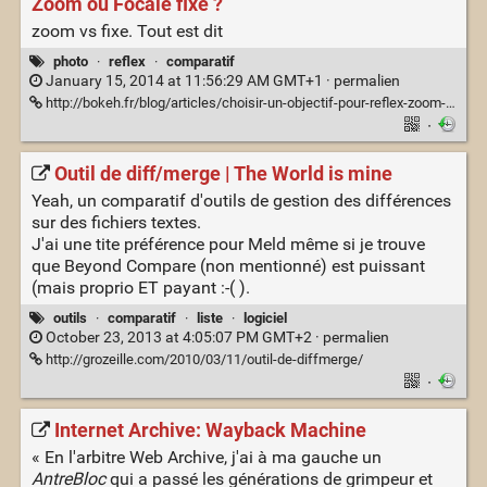
Zoom ou Focale fixe ?
zoom vs fixe. Tout est dit
photo
·
reflex
·
comparatif
January 15, 2014 at 11:56:29 AM GMT+1 ·
permalien
http://bokeh.fr/blog/articles/choisir-un-objectif-pour-reflex-zoom-ou-focale-fixe/
·
Outil de diff/merge | The World is mine
Yeah, un comparatif d'outils de gestion des différences
sur des fichiers textes.
J'ai une tite préférence pour Meld même si je trouve
que Beyond Compare (non mentionné) est puissant
(mais proprio ET payant :-( ).
outils
·
comparatif
·
liste
·
logiciel
October 23, 2013 at 4:05:07 PM GMT+2 ·
permalien
http://grozeille.com/2010/03/11/outil-de-diffmerge/
·
Internet Archive: Wayback Machine
« En l'arbitre Web Archive, j'ai à ma gauche un
AntreBloc
qui a passé les générations de grimpeur et