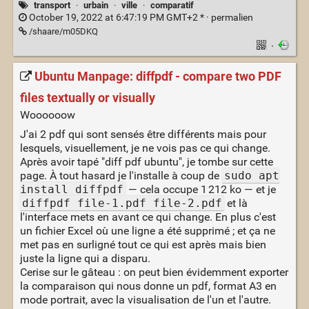
transport
·
urbain
·
ville
·
comparatif
October 19, 2022 at 6:47:19 PM GMT+2 * ·
permalien
/shaare/m05DKQ
·
Ubuntu Manpage: diffpdf - compare two PDF
files textually or visually
Woooooow
J'ai 2 pdf qui sont sensés être différents mais pour
lesquels, visuellement, je ne vois pas ce qui change.
Après avoir tapé "diff pdf ubuntu", je tombe sur cette
page. À tout hasard je l'installe à coup de
sudo apt
install diffpdf
— cela occupe 1 212 ko — et je
diffpdf file-1.pdf file-2.pdf
et là
l'interface mets en avant ce qui change. En plus c'est
un fichier Excel où une ligne a été supprimé ; et ça ne
met pas en surligné tout ce qui est après mais bien
juste la ligne qui a disparu.
Cerise sur le gâteau : on peut bien évidemment exporter
la comparaison qui nous donne un pdf, format A3 en
mode portrait, avec la visualisation de l'un et l'autre.