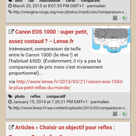
osm
·
fail
·
mastodonte
·
carto
·
comparatif
March 20, 2015 at 8:01:55 PM GMT+1 ·
permalien
http://orangina-rouge.org/vrac/photos/ImprEcran/Comparaison-carte_OpenMapSurfer-vs-GoogleMaps.png
·
Canon EOS 100D : super petit,
assez costaud ? – Lense.fr
Intéressant, comparaison de taille
entre le Canon 100D (le rêve !) et
l'habituel 650D. (Évidemment, il n'y a pas la
comparaison de prix mais c'est inversement
proportionnel)...
via
http://www.lense.fr/2013/03/21/canon-eos-100d-
le-plus-petit-reflex-du-monde/
photo
·
reflex
·
comparatif
January 15, 2014 at 1:26:21 PM GMT+1 ·
permalien
http://www.lense.fr/wp-content/uploads/2013/03/comparaison-canon-eos-M-eos-100D-650D-2.png
·
Articles » Choisir un objectif pour reflex :