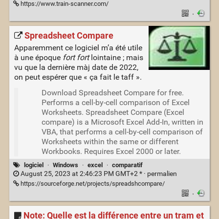
https://www.train-scanner.com/
·
Spreadsheet Compare
Apparemment ce logiciel m’a été utile
à une époque
fort fort
lointaine ; mais
vu que la dernière màj date de 2022,
on peut espérer que « ça fait le taff ».
Download Spreadsheet Compare for free.
Performs a cell-by-cell comparison of Excel
Worksheets. Spreadsheet Compare (Excel
compare) is a Microsoft Excel Add-In, written in
VBA, that performs a cell-by-cell comparison of
Worksheets within the same or different
Workbooks. Requires Excel 2000 or later.
logiciel
·
Windows
·
excel
·
comparatif
August 25, 2023 at 2:46:23 PM GMT+2 * ·
permalien
https://sourceforge.net/projects/spreadshcompare/
·
Note: Quelle est la différence entre un tram et