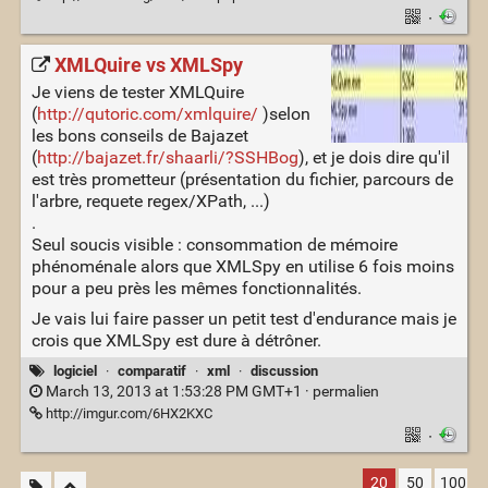
·
XMLQuire vs XMLSpy
Je viens de tester XMLQuire
(
http://qutoric.com/xmlquire/
)selon
les bons conseils de Bajazet
(
http://bajazet.fr/shaarli/?SSHBog
), et je dois dire qu'il
est très prometteur (présentation du fichier, parcours de
l'arbre, requete regex/XPath, ...)
.
Seul soucis visible : consommation de mémoire
phénoménale alors que XMLSpy en utilise 6 fois moins
pour a peu près les mêmes fonctionnalités.
Je vais lui faire passer un petit test d'endurance mais je
crois que XMLSpy est dure à détrôner.
logiciel
·
comparatif
·
xml
·
discussion
March 13, 2013 at 1:53:28 PM GMT+1 ·
permalien
http://imgur.com/6HX2KXC
·
20
50
100