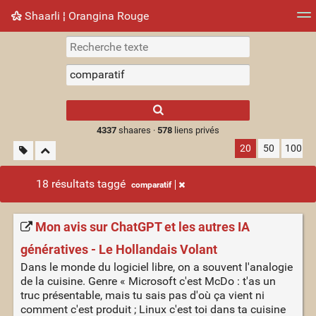
Shaarli ¦ Orangina Rouge
Nuage de tags
Mur d'images
Quotidien
► Jouer
Type 1 or more
characters for
results.
4337
shaares ·
578
liens privés
20
50
100
18 résultats taggé
comparatif
Mon avis sur ChatGPT et les autres IA
génératives - Le Hollandais Volant
Dans le monde du logiciel libre, on a souvent l'analogie
de la cuisine. Genre « Microsoft c'est McDo : t'as un
truc présentable, mais tu sais pas d'où ça vient ni
comment c'est produit ; Linux c'est toi dans ta cuisine