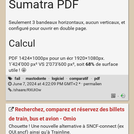
Sumatra PDF
Seulement 3 bandeaux horizontaux, aucun verticaux, et
configuré pour ouvrir en double page.
Calcul
PDF 1424×1000px pour un écr 1920×1080px.
1’424’000 px² VS 2’073’600 px², soit
68%
de surface
utile ! 🤩
fail
·
mastodonte
·
logiciel
·
comparatif
·
pdf
June 7, 2024 at 4:22:09 PM GMT+2 * ·
permalien
/shaare/RXUIOw
·
Recherchez, comparez et réservez des billets
de train, bus et avion - Omio
Chouette ! Une nouvelle alternative à SNCF-connect (ex
OUI.sncf) ainsi qu'à Trainline.