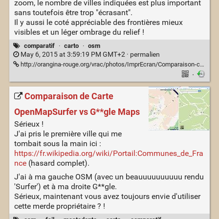
zoom, le nombre de villes indiquées est plus important
sans toutefois être trop "écrasant".
Il y aussi le coté appréciable des frontières mieux
visibles et un léger ombrage du relief !
comparatif
·
carto
·
osm
May 6, 2015 at 3:59:19 PM GMT+2 ·
permalien
http://orangina-rouge.org/vrac/photos/ImprEcran/Comparaison-carte_OpenMapSurfer-vs-OpenStreetMap.png
·
Comparaison de Carte
OpenMapSurfer vs G**gle Maps
Sérieux !
J'ai pris le première ville qui me
tombait sous la main ici :
https://fr.wikipedia.org/wiki/Portail:Communes_de_Fra
nce
(hasard complet).
J'ai à ma gauche OSM (avec un beauuuuuuuuuu rendu
'Surfer') et à ma droite G**gle.
Sérieux, maintenant vous avez toujours envie d'utiliser
cette merde propriétaire ? !