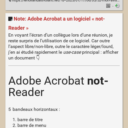
https://lehollandaisvolant.net/?d=2025/01/17/06/35/52-mon-avis-sur-chatgpt-et-les-autres-ia-generatives
·
Note: Adobe Acrobat a un logiciel « not-
Reader »
En voyant l’écran d’un collègue lors d’une réunion, je
reste surpris de l’utilisation de ce logiciel. Car outre
l’aspect libre/non-libre, outre le caractère léger/lourd,
j’en ai étudié rapidement le
use-case
principal : afficher
un document 👇
Adobe Acrobat
not-
Reader
5 bandeaux horizontaux :
barre de titre
barre de menu