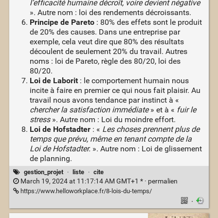
l’efficacité humaine décroît, voire devient négative
». Autre nom : loi des rendements décroissants.
Principe de Pareto
: 80% des effets sont le produit
de 20% des causes. Dans une entreprise par
exemple, cela veut dire que 80% des résultats
découlent de seulement 20% du travail. Autres
noms : loi de Pareto, règle des 80/20, loi des
80/20.
Loi de Laborit
: le comportement humain nous
incite à faire en premier ce qui nous fait plaisir. Au
travail nous avons tendance par instinct à «
chercher la satisfaction immédiate
» et à «
fuir le
stress
». Autre nom : Loi du moindre effort.
Loi de Hofstadter
: «
Les choses prennent plus de
temps que prévu, même en tenant compte de la
Loi de Hofstadter.
». Autre nom : Loi de glissement
de planning.
gestion_projet
·
liste
·
cite
March 19, 2024 at 11:17:14 AM GMT+1 * ·
permalien
https://www.helloworkplace.fr/8-lois-du-temps/
·