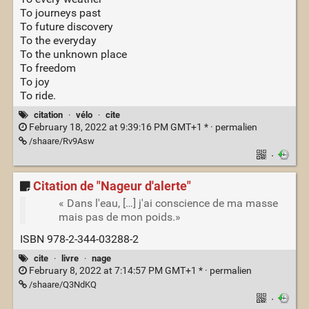
To journeys past
To future discovery
To the everyday
To the unknown place
To freedom
To joy
To ride.
citation
·
vélo
·
cite
February 18, 2022 at 9:39:16 PM GMT+1 * ·
permalien
/shaare/Rv9Asw
·
Citation de "Nageur d'alerte"
« Dans l'eau, […] j'ai conscience de ma masse
mais pas de mon poids.»
ISBN 978-2-344-03288-2
cite
·
livre
·
nage
February 8, 2022 at 7:14:57 PM GMT+1 * ·
permalien
/shaare/Q3NdKQ
·