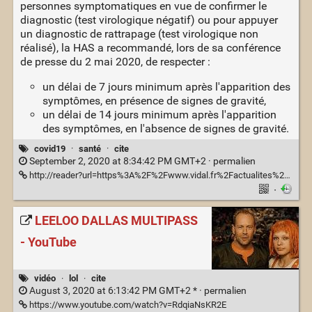
personnes symptomatiques en vue de confirmer le
diagnostic (test virologique négatif) ou pour appuyer
un diagnostic de rattrapage (test virologique non
réalisé), la HAS a recommandé, lors de sa conférence
de presse du 2 mai 2020, de respecter :
un délai de 7 jours minimum après l'apparition des
symptômes, en présence de signes de gravité,
un délai de 14 jours minimum après l'apparition
des symptômes, en l'absence de signes de gravité.
covid19
·
santé
·
cite
September 2, 2020 at 8:34:42 PM GMT+2 ·
permalien
http://reader?url=https%3A%2F%2Fwww.vidal.fr%2Factualites%2F24868%2Ftest_serologique_covid_19_sept_indications_recommandees_par_la_has%2F
·
LEELOO DALLAS MULTIPASS
- YouTube
vidéo
·
lol
·
cite
August 3, 2020 at 6:13:42 PM GMT+2 * ·
permalien
https://www.youtube.com/watch?v=RdqiaNsKR2E