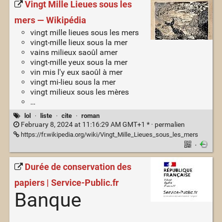
Vingt Mille Lieues sous les
mers — Wikipédia
vingt mille lieues sous les mers
vingt-mille lieux sous la mer
vains milieux saoûl amer
vingt-mille yeux sous la mer
vin mis l'y eux saoûl à mer
vingt mi-lieu sous la mer
vingt milieux sous les mères
…
lol
·
liste
·
cite
·
roman
February 8, 2024 at 11:16:29 AM GMT+1 * ·
permalien
https://fr.wikipedia.org/wiki/Vingt_Mille_Lieues_sous_les_mers
·
Durée de conservation des
papiers | Service-Public.fr
Banque