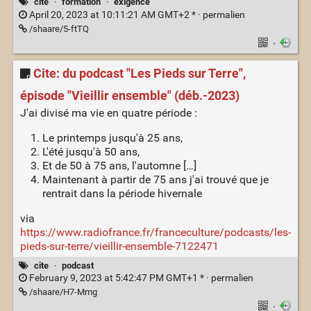
cite
·
formation
·
exigence
April 20, 2023 at 10:11:21 AM GMT+2 * ·
permalien
/shaare/5-ftTQ
·
Cite: du podcast "Les Pieds sur Terre",
épisode "Vieillir ensemble" (déb.-2023)
J'ai divisé ma vie en quatre période :
Le printemps jusqu'à 25 ans,
L'été jusqu'à 50 ans,
Et de 50 à 75 ans, l'automne […]
Maintenant à partir de 75 ans j'ai trouvé que je
rentrait dans la période hivernale
via
https://www.radiofrance.fr/franceculture/podcasts/les-
pieds-sur-terre/vieillir-ensemble-7122471
cite
·
podcast
February 9, 2023 at 5:42:47 PM GMT+1 * ·
permalien
/shaare/H7-Mmg
·