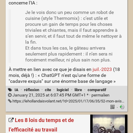
concerne l'IA :
Je le vois donc un peu comme un robot de
cuisine (style Thermomix) : c’est utile et
procure un gain de temps pour les choses
triviales et chiantes, mais il faut apprendre à
s’en servir, et il faut tout de même le nettoyer à
la fin.
Et dans tous les cas, le gâteau arrivera
seulement plus rapidement : il n’en sera ni
forcément meilleur, ni plus sain non plus.
À mettre en lien avec ce que je disais en
juil.-2023
(18
mois, déjà !) : « ChatGPT n'est qu'une forme de
"cadavre exquis" sur une énorme base de langage »
IA
·
réflexion
·
cite
·
logiciel
·
libre
·
comparatif
January 21, 2025 at 6:07:45 PM GMT+1 * ·
permalien
https://lehollandaisvolant.net/?d=2025/01/17/06/35/52-mon-avis-sur-chatgpt-et-les-autres-ia-generatives
·
Les 8 lois du temps et de
l’efficacité au travail