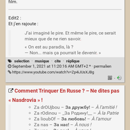
film.
Edit2 :
Et j'en rajoute :
J’ai imaginé le pire. Et même le pire, ce serait
mieux que de ne rien savoir
.
« On est au paradis, là ?
— Non... mais ça pourrait le devenir
.
»
selection
·
musique
·
cite
·
réplique
September 1, 2021 at 11:20:16 AM GMT+2 * ·
permalien
https://www.youtube.com/watch?v=Zp4iJUsXJBg
·
Comment Trinquer En Russe ? – Ne dites pas
« Nasdrovia » !
Za drOUjbou –
За дружбу!
–
À l’amitié !
Za rOdinou – _За Родину!__ –
À la Patrie
Za lioubOf –
За любовь!
–
À l’amour
Za nas –
За нас!
–
À nous !