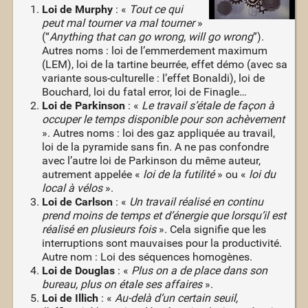
Loi de Murphy
: «
Tout ce qui
peut mal tourner va mal tourner
»
(“
Anything that can go wrong, will go wrong
”).
Autres noms : loi de l’emmerdement maximum
(LEM), loi de la tartine beurrée, effet démo (avec sa
variante sous-culturelle : l’effet Bonaldi), loi de
Bouchard, loi du fatal error, loi de Finagle…
Loi de Parkinson
: «
Le travail s’étale de façon à
occuper le temps disponible pour son achèvement
». Autres noms : loi des gaz appliquée au travail,
loi de la pyramide sans fin. A ne pas confondre
avec l’autre loi de Parkinson du même auteur,
autrement appelée «
loi de la futilité
» ou «
loi du
local à vélos
».
Loi de Carlson
: «
Un travail réalisé en continu
prend moins de temps et d’énergie que lorsqu’il est
réalisé en plusieurs fois
». Cela signifie que les
interruptions sont mauvaises pour la productivité.
Autre nom : Loi des séquences homogènes.
Loi de Douglas
: «
Plus on a de place dans son
bureau, plus on étale ses affaires
».
Loi de Illich
: «
Au-delà d’un certain seuil,