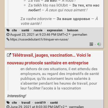
Za vas –
За вас!
–
À vous !
Za tiékh kto nas liOUbit –
За тех, кто нас
любит!
–
À ceux qui nous aiment !
Za vashe zdorovie —
За ваше здоровье
—
À
votre santé !
cite
·
santé
·
russie
·
expression
·
boisson
August 23, 2021 at 9:23:46 PM GMT+2 * ·
permalien
https://russedebutant.fr/trinquer-en-russe/
·
Télétravail, jauges, vaccination… Voici le
nouveau protocole sanitaire en entreprise
en dehors de ces situations, il est attendu des
employeurs, au regard des impératifs de santé
publique, qu’ils autorisent leurs salariés à
s’absenter pendant les heures de travail, pour
leur faciliter l’accès à la vaccination
Interesting!
cite
·
travail
·
covid19
·
santé
June 29, 2021 at 8:03:30 PM GMT+2 * ·
permalien