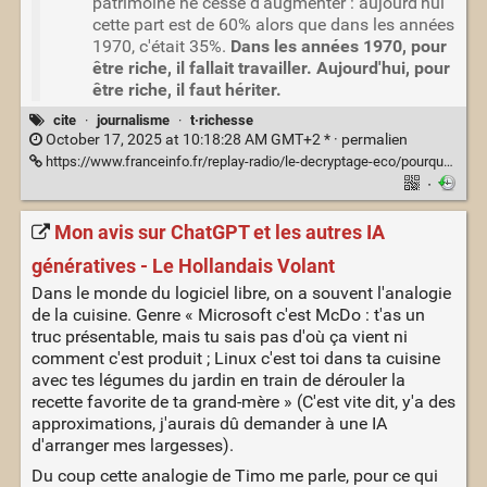
patrimoine ne cesse d'augmenter : aujourd'hui
cette part est de 60% alors que dans les années
1970, c'était 35%.
Dans les années 1970, pour
être riche, il fallait travailler. Aujourd'hui, pour
être riche, il faut hériter.
cite
·
journalisme
·
t·richesse
October 17, 2025 at 10:18:28 AM GMT+2 * ·
permalien
https://www.franceinfo.fr/replay-radio/le-decryptage-eco/pourquoi-yael-braun-pivet-appelle-a-taxer-davantage-les-heritages_7528846.html
·
Mon avis sur ChatGPT et les autres IA
génératives - Le Hollandais Volant
Dans le monde du logiciel libre, on a souvent l'analogie
de la cuisine. Genre « Microsoft c'est McDo : t'as un
truc présentable, mais tu sais pas d'où ça vient ni
comment c'est produit ; Linux c'est toi dans ta cuisine
avec tes légumes du jardin en train de dérouler la
recette favorite de ta grand-mère » (C'est vite dit, y'a des
approximations, j'aurais dû demander à une IA
d'arranger mes largesses).
Du coup cette analogie de Timo me parle, pour ce qui