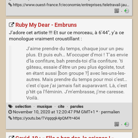
https://www.ouest-france.fr/economie/entreprises/teletravail-jauges-vaccination-voici-le-nouveau-protocole-sanitaire-en-entreprise-da81b108-d8d3-11eb-ae1f-fb64142a4f8c
·
Ruby My Dear - Embruns
J'adore cet artiste !!! Et sur ce morceau, à 6'44", y'a ce
monologue vraiment croustillant :
J'aime prendre du temps, chaque jour un peu
plus. Et puis euh… M'occuper d'moi ! T'as envie
d'la confiture, bah prends-toi d'la confiture. 'ti
gâteau, essaie d'être un peu plus égoïste, tout
en étant aussi [bon groupe ?] avec les-uns-les-
autres. Mais prendre du temps pour moi c'est…
c'est c'que j'ai jamais fait auparavant. Là, c'est
p'têt ça l'féminin. J'm'embrasse, j'me caresse.
Voilà.
selection
·
musique
·
cite
·
paroles
November 10, 2020 at 12:20:47 PM GMT+1 * ·
permalien
https://youtu.be/TVqqqqk4pQM?t=404
·