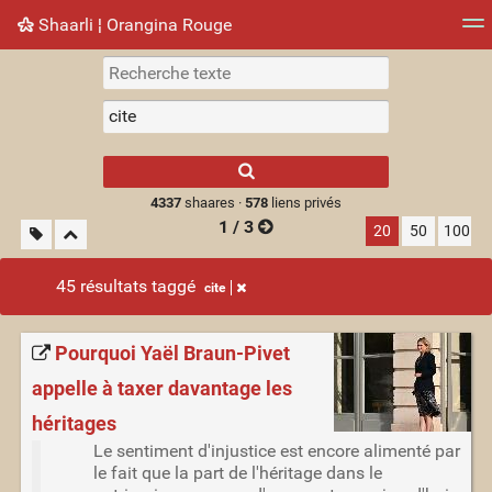
Shaarli ¦ Orangina Rouge
Nuage de tags
Mur d'images
Quotidien
► Jouer
Type 1 or more
characters for
results.
4337
shaares ·
578
liens privés
1 / 3
20
50
100
45 résultats taggé
cite
Pourquoi Yaël Braun-Pivet
appelle à taxer davantage les
héritages
Le sentiment d'injustice est encore alimenté par
le fait que la part de l'héritage dans le