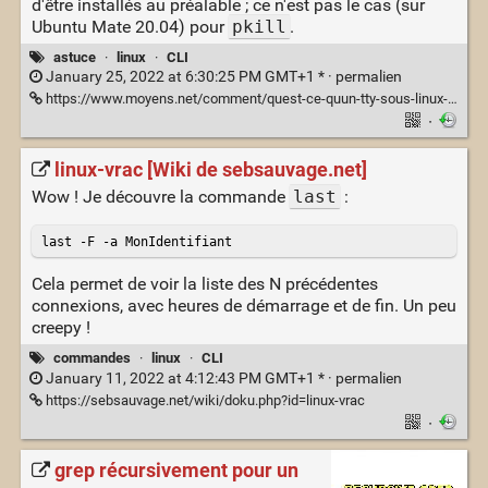
d'être installés au préalable ; ce n'est pas le cas (sur
Ubuntu Mate 20.04) pour
pkill
.
astuce
·
linux
·
CLI
January 25, 2022 at 6:30:25 PM GMT+1 * ·
permalien
https://www.moyens.net/comment/quest-ce-quun-tty-sous-linux-et-comment-utiliser-la-commande-tty/
·
linux-vrac [Wiki de sebsauvage.net]
Wow ! Je découvre la commande
last
:
last -F -a MonIdentifiant
Cela permet de voir la liste des N précédentes
connexions, avec heures de démarrage et de fin. Un peu
creepy !
commandes
·
linux
·
CLI
January 11, 2022 at 4:12:43 PM GMT+1 * ·
permalien
https://sebsauvage.net/wiki/doku.php?id=linux-vrac
·
grep récursivement pour un