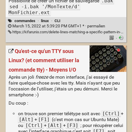
Possibilité de créer un fichier de sauvegarde
.bak
sed -i.bak '/MonTexte/d'
MonFichier.ext
commandes
·
linux
·
CLI
March 15, 2022 at 5:39:20 PM GMT+1 * ·
permalien
https://kifarunix.com/delete-lines-matching-a-specific-pattern-in-a-file-using-sed/
·
Qu'est-ce qu'un TTY sous
Linux? (et comment utiliser la
commande tty) - Moyens I/O
Après un joli
freeze
de mon interface, j'ai essayé de
faire quelque-chose avec les tty. Mais n'ayant que peu
l'occasion de l'utiliser, j'étais un peu démuni. Merci le
smartphone :-)
Du coup :
on trouve son premier télétype soit avec
[Ctrl]
+
[Alt]
+
[F1]
(c'est mon cas sur Ubuntu Mate)
ou
[Ctrl]
+
[Alt]
+
[F3]
; pour récupérer celui
avec l'interface graphique c'est soit
[F7]
, soit