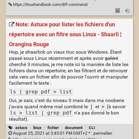
https://linuxhandbook.com/diff-command/
·
Note: Astuce pour lister les fichiers d'un
répertoire avec un filtre sous Linux - Shaarli ¦
Orangina Rouge
Hop, je shaarlink un vieux truc sous Windows. Étant
passé sous Linux récemment et après avoir
galéré
cherché 3 minutes, je me note ici la manière de liste les
fichiers dans un répertoire, en les filtrant et de renvoyer
cela vers un fichier afin de pouvoir l'ouvrir et manipuler
facilement le texte :
ls | grep pdf > list
Oui, je sais, c'est du niveau 0 mais dans ma nooberie
j'avais quand même mal combiné le
|
et
>
(à savoir
ls > list | grep pdf
n'a pas donné le bon
résultat).
astuce
·
linux
·
fichier
·
document
·
CLI
August 25, 2021 at 3:43:01 PM GMT+2 * ·
permalien