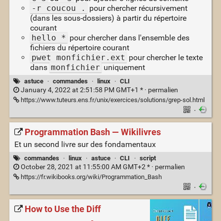
-r coucou .
pour chercher récursivement
(dans les sous-dossiers) à partir du répertoire
courant
hello *
pour chercher dans l'ensemble des
fichiers du répertoire courant
pwet monfichier.ext
pour chercher le texte
dans
monfichier
uniquement
astuce
·
commandes
·
linux
·
CLI
January 4, 2022 at 2:51:58 PM GMT+1 * ·
permalien
https://www.tuteurs.ens.fr/unix/exercices/solutions/grep-sol.html
·
Programmation Bash — Wikilivres
Et un second livre sur des fondamentaux
commandes
·
linux
·
astuce
·
CLI
·
script
October 28, 2021 at 11:55:00 AM GMT+2 * ·
permalien
https://fr.wikibooks.org/wiki/Programmation_Bash
·
How to Use the Diff