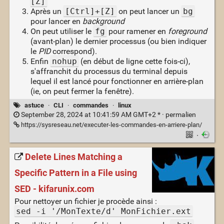
[Z]
Après un
[Ctrl]+[Z]
on peut lancer un
bg
pour lancer en
background
On peut utiliser le
fg
pour ramener en
foreground
(avant-plan) le dernier processus (ou bien indiquer
le
PID
correspond).
Enfin
nohup
(en début de ligne cette fois-ci),
s'affranchit du processus du terminal depuis
lequel il est lancé pour fonctionner en arrière-plan
(ie, on peut fermer la fenêtre).
astuce
·
CLI
·
commandes
·
linux
September 28, 2024 at 10:41:59 AM GMT+2 * ·
permalien
https://sysreseau.net/executer-les-commandes-en-arriere-plan/
·
Delete Lines Matching a
Specific Pattern in a File using
SED - kifarunix.com
Pour nettoyer un fichier je procède ainsi :
sed -i '/MonTexte/d' MonFichier.ext