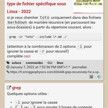
type de fichier spécifique sous
Linux - 2022
si je veux chercher
toto
uniquement dans des fichiers
markdown
de manière récursive (en parcourant les
sous-dossiers) à partir du répertoire courant, alors :
grep -ir "toto" --include \*.md ./
(attention à la combinaison de 2 options
-i
pour
ignorer la casse et
-r
pour récursif)
complète
ceci
astuce
·
commandes
·
CLI
·
linux
January 7, 2022 at 7:52:56 PM GMT+1 * ·
permalien
https://fr.smnggeophysics.com/830448-grep-recursively-for-a-specific-JOQPXL
·
grep
Quelques options utiles :
-i
pour ignorer la casse
C 3
ou
-3
pour ajouter 3 lignes de contexte