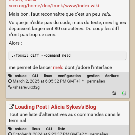
scm.org/home/doc/trunk/www/index.wiki
.
Mais bon, faut reconnaître que c'est un peu
velu
.
Vu que je n'édite pas du code, mais du texte, mes lignes
dépassent largement 80 caractères. Du coup les diff
n'ont pas trop de sens.
Alors :
me permet de lancer
meld
dont j'adore l'interface
astuce
·
CLI
·
linux
·
configuration
·
gestion
·
écriture
March 2, 2025 at 6:05:32 PM GMT+1 * ·
permalien
/shaare/uKxf2g
·
Loading Post | Alicia Sykes's Blog
Tout une liste d'alternatives aux commandes dans le
terminal
astuce
·
linux
·
CLI
·
liste
October 8, 2024 at 9:22:37 PM GMT+2 * ·
permalien