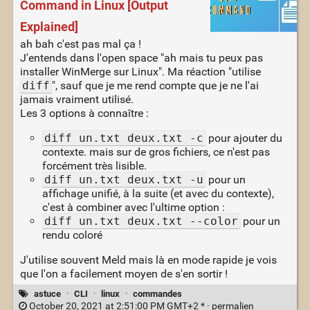
Command in Linux [Output
Explained]
ah bah c'est pas mal ça !
J'entends dans l'open space "ah mais tu peux pas
installer WinMerge sur Linux". Ma réaction "utilise
diff
", sauf que je me rend compte que je ne l'ai
jamais vraiment utilisé.
Les 3 options à connaître :
diff un.txt deux.txt -c
pour ajouter du
contexte. mais sur de gros fichiers, ce n'est pas
forcément très lisible.
diff un.txt deux.txt -u
pour un
affichage unifié, à la suite (et avec du contexte),
c'est à combiner avec l'ultime option :
diff un.txt deux.txt --color
pour un
rendu coloré
J'utilise souvent Meld mais là en mode rapide je vois
que l'on a facilement moyen de s'en sortir !
astuce
·
CLI
·
linux
·
commandes
October 20, 2021 at 2:51:00 PM GMT+2 * ·
permalien