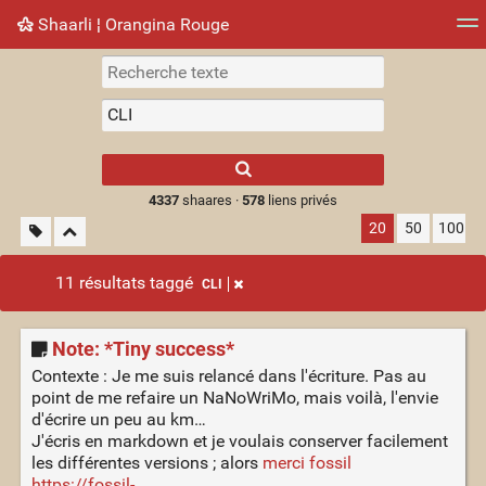
Shaarli ¦ Orangina Rouge
Nuage de tags
Mur d'images
Quotidien
► Jouer
Type 1 or more
characters for
results.
4337
shaares ·
578
liens privés
20
50
100
11 résultats taggé
CLI
Note: *Tiny success*
Contexte : Je me suis relancé dans l'écriture. Pas au
point de me refaire un NaNoWriMo, mais voilà, l'envie
d'écrire un peu au km…
J'écris en markdown et je voulais conserver facilement
les différentes versions ; alors
merci fossil
https://fossil-