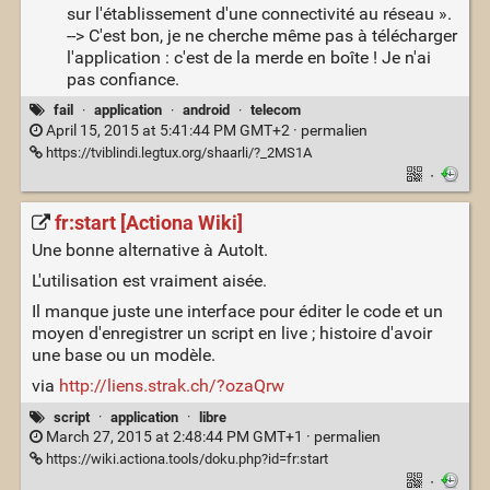
sur l'établissement d'une connectivité au réseau ».
--> C'est bon, je ne cherche même pas à télécharger
l'application : c'est de la merde en boîte ! Je n'ai
pas confiance.
fail
·
application
·
android
·
telecom
April 15, 2015 at 5:41:44 PM GMT+2 ·
permalien
https://tviblindi.legtux.org/shaarli/?_2MS1A
·
fr:start [Actiona Wiki]
Une bonne alternative à AutoIt.
L'utilisation est vraiment aisée.
Il manque juste une interface pour éditer le code et un
moyen d'enregistrer un script en live ; histoire d'avoir
une base ou un modèle.
via
http://liens.strak.ch/?ozaQrw
script
·
application
·
libre
March 27, 2015 at 2:48:44 PM GMT+1 ·
permalien
https://wiki.actiona.tools/doku.php?id=fr:start
·