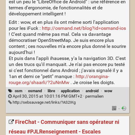
est un peu le "LibreOffice de Android" : une référence en
termes d'ergonomie, de fonctionnalités et de
développement intelligent !
Edit : wow, et en plus ils ont même sorti l'application
pour les iFuck :
http://osmand.net/blog?id=osmand-ios
! C'est quand même pas mal. Cela va davantage
démocratiser OpenStreetMap. Je suis encore plus
content ; ces nouvelles m'a encore plus donné le sourire
aujourd'hui !
Et puis dans l'appli ihauesse, y'a la navigation 3D. C'est
un des trucs qu'il manquait. Je n'ai pas encore pu testé
si c'est fonctionnel dans Android ; j'avais signalé il y a
1an et demi ce "petit" manque :
http://orangina-
rouge.org/shaarli/?2uNnMw
. Je croise les doigts.
osm
·
osmand
·
libre
·
application
·
android
·
wow
April 30, 2015 at 10:01:16 PM GMT+2 ·
permalien
http://sebsauvage.net/links/?AS2IKg
·
FireChat - Communiquer sans opérateur ni
réseau #PJLRenseignement - Escales