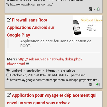
http://www.wikicamps.com.au/
·
Firewall sans Root –
Applications Android sur
Google Play
Application de pare-feu sans obligation de
ROOT.
Merci
http://sebsauvage.net/wiki/doku.php?
id=android
!!!
android
·
application
·
internet
·
vie_privee
October 26, 2016 at 8:49:16 AM GMT+2 ·
permalien
https://play.google.com/store/apps/details?id=app.greyshirts.firewall
·
Application pour voyage et déplacement qui
envoi un sms quand vous arrivez