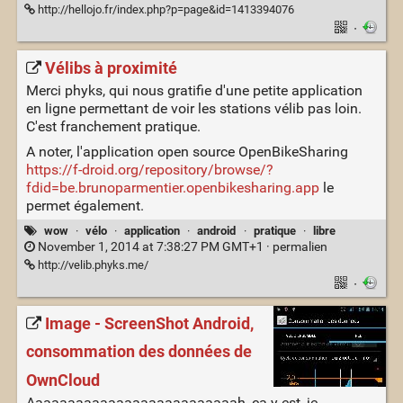
http://hellojo.fr/index.php?p=page&id=1413394076
·
Vélibs à proximité
Merci phyks, qui nous gratifie d'une petite application
en ligne permettant de voir les stations vélib pas loin.
C'est franchement pratique.
A noter, l'application open source OpenBikeSharing
https://f-droid.org/repository/browse/?
fdid=be.brunoparmentier.openbikesharing.app
le
permet également.
wow
·
vélo
·
application
·
android
·
pratique
·
libre
November 1, 2014 at 7:38:27 PM GMT+1 ·
permalien
http://velib.phyks.me/
·
Image - ScreenShot Android,
consommation des données de
OwnCloud
Aaaaaaaaaaaaaaaaaaaaaaaaaah, ça y est, je