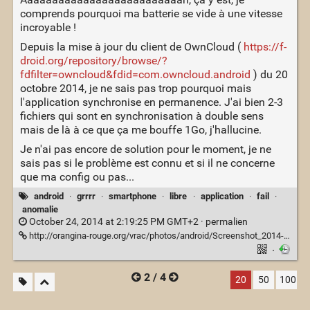
comprends pourquoi ma batterie se vide à une vitesse
incroyable !
Depuis la mise à jour du client de OwnCloud (
https://f-
droid.org/repository/browse/?
fdfilter=owncloud&fdid=com.owncloud.android
) du 20
octobre 2014, je ne sais pas trop pourquoi mais
l'application synchronise en permanence. J'ai bien 2-3
fichiers qui sont en synchronisation à double sens
mais de là à ce que ça me bouffe 1Go, j'hallucine.
Je n'ai pas encore de solution pour le moment, je ne
sais pas si le problème est connu et si il ne concerne
que ma config ou pas...
android
·
grrrr
·
smartphone
·
libre
·
application
·
fail
·
anomalie
October 24, 2014 at 2:19:25 PM GMT+2 ·
permalien
http://orangina-rouge.org/vrac/photos/android/Screenshot_2014-10-24-14-15-01.png
·
2 / 4
20
50
100