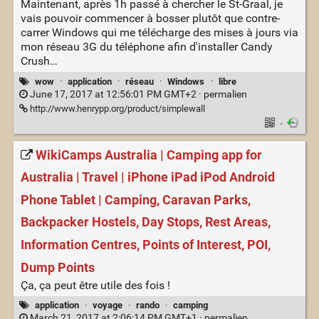
Maintenant, après 1h passé à chercher le St-Graal, je
vais pouvoir commencer à bosser plutôt que contre-
carrer Windows qui me télécharge des mises à jours via
mon réseau 3G du téléphone afin d'installer Candy
Crush…
wow
·
application
·
réseau
·
Windows
·
libre
June 17, 2017 at 12:56:01 PM GMT+2 ·
permalien
http://www.henrypp.org/product/simplewall
·
WikiCamps Australia | Camping app for
Australia | Travel | iPhone iPad iPod Android
Phone Tablet | Camping, Caravan Parks,
Backpacker Hostels, Day Stops, Rest Areas,
Information Centres, Points of Interest, POI,
Dump Points
Ça, ça peut être utile des fois !
application
·
voyage
·
rando
·
camping
March 21, 2017 at 2:06:14 PM GMT+1 ·
permalien