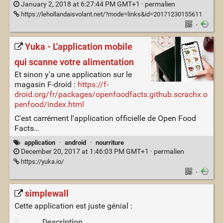
January 2, 2018 at 6:27:44 PM GMT+1 ·
permalien
https://lehollandaisvolant.net/?mode=links&id=20171230155611
·
Yuka - L'application mobile
qui scanne votre alimentation
Et sinon y'a une application sur le
magasin F-droid :
https://f-
droid.org/fr/packages/openfoodfacts.github.scrachx.o
penfood/index.html
C'est carrément l'application officielle de Open Food
Facts…
application
·
android
·
nourriture
December 20, 2017 at 1:46:03 PM GMT+1 ·
permalien
https://yuka.io/
·
simplewall
Cette application est juste génial :
Description