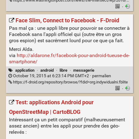
https://www.washingtonpost.com/news/the-intersect/wp/2016/03/03/quiz-can-we-guess-your-age-and-income-based-solely-on-the-apps-on-your-phone/
·
Face Slim, Connect to Facebook - F-Droid
Pas mal ça : une appli libre pour pouvoir se connecter à
Facebook sans l'appli officiel qui (outre être un gros
gros espion) est sacrément lourd pour ce que ça fait.
Merci Alda.
via
http://aldarone.fr/facebook-pour-android-tueuse-de-
smartphone/
application
·
android
·
libre
·
messagerie
October 19, 2015 at 6:23:14 PM GMT+2 ·
permalien
https://f-droid.org/repository/browse/?fdid=org.indywidualni.fblite
·
Test: applications Android pour
OpenStreetMap | CartoBLOG
Intéressant ça un petit comparatif (malheureusement
assez ancien) entre les appli pour prendre des géo-
relevés :