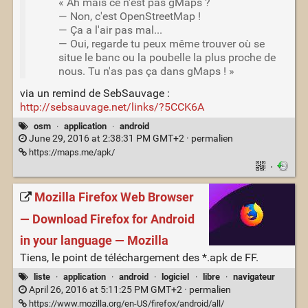
« Ah mais ce n'est pas gMaps ?
— Non, c'est OpenStreetMap !
— Ça a l'air pas mal...
— Oui, regarde tu peux même trouver où se
situe le banc ou la poubelle la plus proche de
nous. Tu n'as pas ça dans gMaps ! »
via un remind de SebSauvage :
http://sebsauvage.net/links/?5CCK6A
osm
·
application
·
android
June 29, 2016 at 2:38:31 PM GMT+2 ·
permalien
https://maps.me/apk/
·
Mozilla Firefox Web Browser
— Download Firefox for Android
in your language — Mozilla
Tiens, le point de téléchargement des *.apk de FF.
liste
·
application
·
android
·
logiciel
·
libre
·
navigateur
April 26, 2016 at 5:11:25 PM GMT+2 ·
permalien
https://www.mozilla.org/en-US/firefox/android/all/