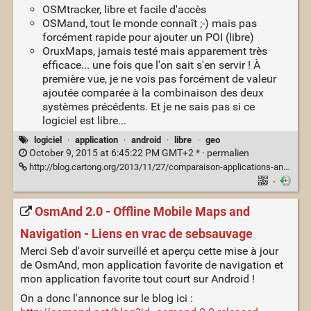
OSMtracker, libre et facile d'accès
OSMand, tout le monde connaît ;-) mais pas
forcément rapide pour ajouter un POI (libre)
OruxMaps, jamais testé mais apparement très
efficace... une fois que l'on sait s'en servir ! À
première vue, je ne vois pas forcément de valeur
ajoutée comparée à la combinaison des deux
systèmes précédents. Et je ne sais pas si ce
logiciel est libre...
logiciel
·
application
·
android
·
libre
·
geo
October 9, 2015 at 6:45:22 PM GMT+2 * ·
permalien
http://blog.cartong.org/2013/11/27/comparaison-applications-android-pour-openstreetmap/
·
OsmAnd 2.0 - Offline Mobile Maps and
Navigation - Liens en vrac de sebsauvage
Merci Seb d'avoir surveillé et aperçu cette mise à jour
de OsmAnd, mon application favorite de navigation et
mon application favorite tout court sur Android !
On a donc l'annonce sur le blog ici :