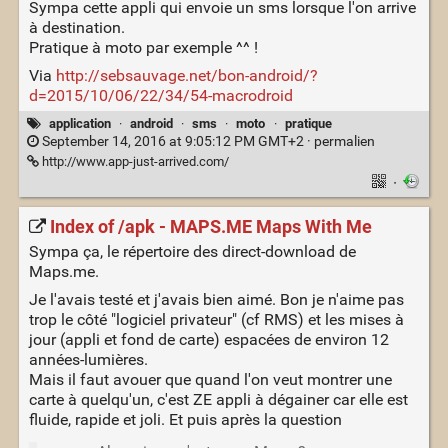
Sympa cette appli qui envoie un sms lorsque l'on arrive
à destination.
Pratique à moto par exemple ^^ !
Via
http://sebsauvage.net/bon-android/?
d=2015/10/06/22/34/54-macrodroid
application
·
android
·
sms
·
moto
·
pratique
September 14, 2016 at 9:05:12 PM GMT+2 ·
permalien
http://www.app-just-arrived.com/
·
Index of /apk - MAPS.ME Maps With Me
Sympa ça, le répertoire des direct-download de
Maps.me.
Je l'avais testé et j'avais bien aimé. Bon je n'aime pas
trop le côté "logiciel privateur" (cf RMS) et les mises à
jour (appli et fond de carte) espacées de environ 12
années-lumières.
Mais il faut avouer que quand l'on veut montrer une
carte à quelqu'un, c'est ZE appli à dégainer car elle est
fluide, rapide et joli. Et puis après la question