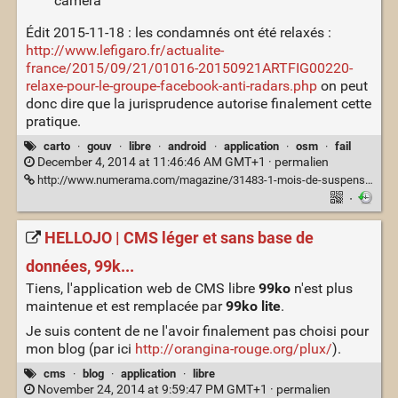
camera
Édit 2015-11-18 : les condamnés ont été relaxés :
http://www.lefigaro.fr/actualite-
france/2015/09/21/01016-20150921ARTFIG00220-
relaxe-pour-le-groupe-facebook-anti-radars.php
on peut
donc dire que la jurisprudence autorise finalement cette
pratique.
carto
·
gouv
·
libre
·
android
·
application
·
osm
·
fail
December 4, 2014 at 11:46:46 AM GMT+1 ·
permalien
http://www.numerama.com/magazine/31483-1-mois-de-suspension-de-permis-pour-le-signalement-de-radars-sur-facebook.html
·
HELLOJO | CMS léger et sans base de
données, 99k...
Tiens, l'application web de CMS libre
99ko
n'est plus
maintenue et est remplacée par
99ko lite
.
Je suis content de ne l'avoir finalement pas choisi pour
mon blog (par ici
http://orangina-rouge.org/plux/
).
cms
·
blog
·
application
·
libre
November 24, 2014 at 9:59:47 PM GMT+1 ·
permalien