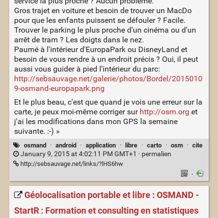
service la plus proche ? Aucun problème.
Gros trajet en voiture et besoin de trouver un MacDo
pour que les enfants puissent se défouler ? Facile.
Trouver le parking le plus proche d'un cinéma ou d'un
arrêt de tram ? Les doigts dans le nez.
Paumé à l'intérieur d'EuropaPark ou DisneyLand et
besoin de vous rendre à un endroit précis ? Oui, il peut
aussi vous guider à pied l'intérieur du parc:
http://sebsauvage.net/galerie/photos/Bordel/2015010
9-osmand-europapark.png
Et le plus beau, c'est que quand je vois une erreur sur la
carte, je peux moi-même corriger sur
http://osm.org
et
j'ai les modifications dans mon GPS la semaine
suivante. :-) »
osmand
·
android
·
application
·
libre
·
carto
·
osm
·
cite
January 9, 2015 at 4:02:11 PM GMT+1 ·
permalien
http://sebsauvage.net/links/?lHS6hw
·
Géolocalisation portable et libre : OSMAND -
StartR : Formation et consulting en statistiques