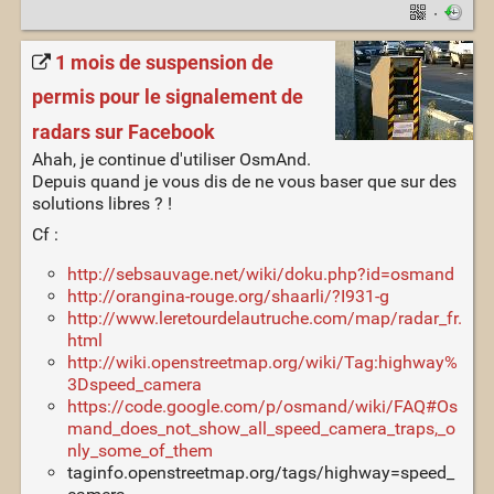
·
1 mois de suspension de
permis pour le signalement de
radars sur Facebook
Ahah, je continue d'utiliser OsmAnd.
Depuis quand je vous dis de ne vous baser que sur des
solutions libres ? !
Cf :
http://sebsauvage.net/wiki/doku.php?id=osmand
http://orangina-rouge.org/shaarli/?I931-g
http://www.leretourdelautruche.com/map/radar_fr.
html
http://wiki.openstreetmap.org/wiki/Tag:highway%
3Dspeed_camera
https://code.google.com/p/osmand/wiki/FAQ#Os
mand_does_not_show_all_speed_camera_traps,_o
nly_some_of_them
taginfo.openstreetmap.org/tags/highway=speed_